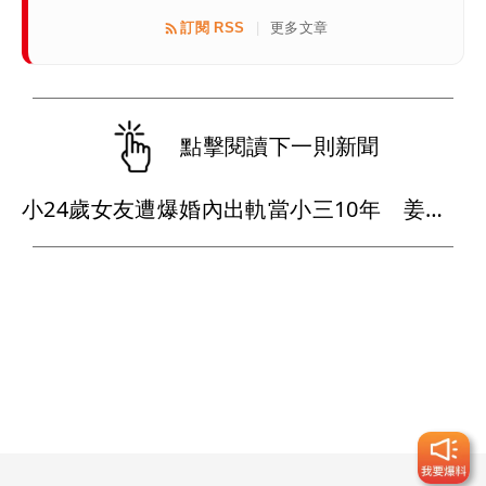
訂閱 RSS
更多文章
|
點擊閱讀下一則新聞
小24歲女友遭爆婚內出軌當小三10年 姜厚任懶理反嗆爆料者「頭腦有問題」