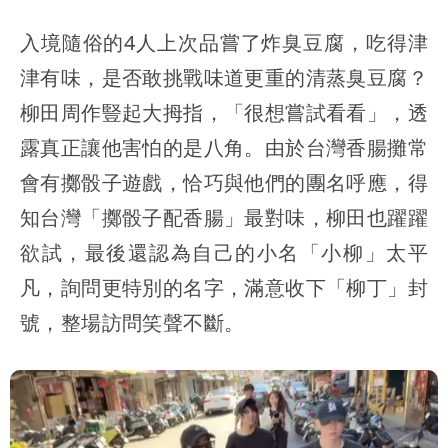
入境隨俗的4人上次品嘗了炸臭豆腐，吃得津
津有味，是否敢挑戰味道更重的清蒸臭豆腐？
柳田周作豎起大拇指，「很想嘗試看看」，透
露真正讓他害怕的是八角。由於台灣香腸攤常
會有擲骰子遊戲，恰巧與他們的團名呼應，得
知台灣「擲骰子配香腸」最對味，柳田也躍躍
欲試，最後還認為自己的小名「小柳」太平
凡，詢問更特別的名字，滿意收下「柳丁」封
號，整場訪問笑聲不斷。