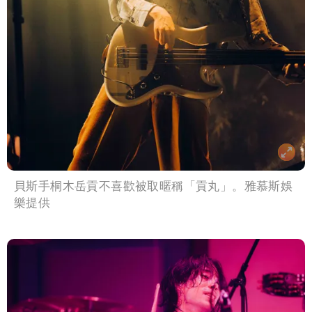
貝斯手桐木岳貢不喜歡被取暱稱「貢丸」。雅慕斯娛
樂提供