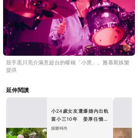
鼓手黒川亮介滿意超台的暱稱「小黑」。雅慕斯娛樂
提供
延伸閱讀
小24歲女友遭爆婚內出軌
當小三10年 姜厚任懶理
反嗆爆料者「頭腦有問題」
娛樂時尚