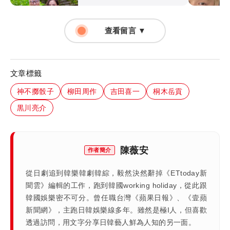
查看留言 ▼
文章標籤
神不擲骰子
柳田周作
吉田喜一
桐木岳貢
黒川亮介
陳薇安
作者簡介
從日劇追到韓樂韓劇韓綜，毅然決然辭掉《ETtoday新
聞雲》編輯的工作，跑到韓國working holiday，從此跟
韓國娛樂密不可分。曾任職台灣《蘋果日報》、《壹蘋
新聞網》，主跑日韓娛樂線多年。雖然是極I人，但喜歡
透過訪問，用文字分享日韓藝人鮮為人知的另一面。