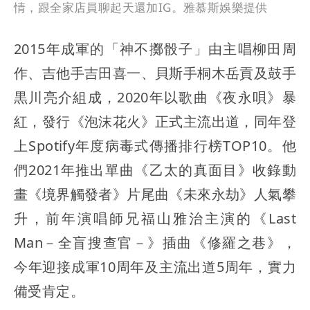
情，跟全家店員聊起天還加IG。雅慕斯娛樂提供
2015年成軍的「神不擲骰子」由主唱柳田周
作、吉他手吉田喜一、貝斯手桐木岳貢及鼓手
黒川亮介組成，2020年以歌曲《夜永唄》暴
紅，發行《泡沫花火》正式主流出道，同年登
上Spotify年度病毒式傳播排行榜TOP10。他
們2021年推出單曲《乙太的真面目》收錄動
畫《境界觸發者》片尾曲《未來永劫》人氣攀
升，前年演唱師兄福山雅治主演的《Last
Man－全盲搜查官－》插曲《修羅之巷》，
今年迎接成軍10周年及主流出道5周年，實力
備受肯定。