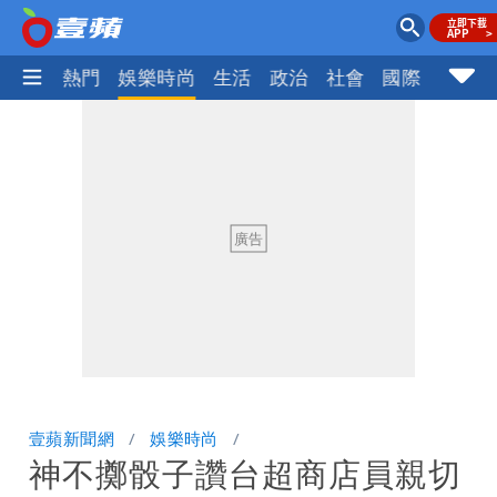
焦點
熱門
娛樂時尚
生活
政治
社會
國際
財經股
壹蘋新聞網
娛樂時尚
神不擲骰子讚台超商店員親切