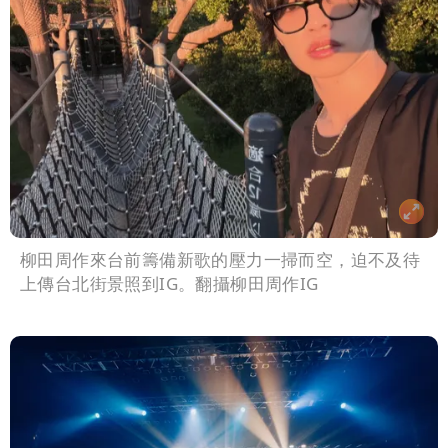
柳田周作來台前籌備新歌的壓力一掃而空，迫不及待
上傳台北街景照到IG。翻攝柳田周作IG