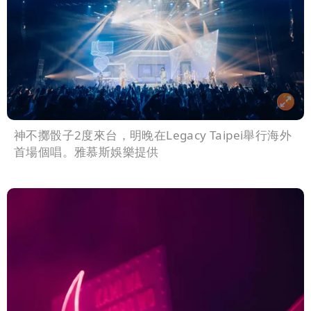
神不擲骰子2度來台，明晚在Legacy Taipei舉行海外
首場個唱。雅慕斯娛樂提供