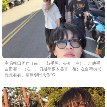
主唱柳田周作（前）、鼓手黒川亮介（左）、吉他手
吉田喜一 （右）、貝斯手桐木岳貢（後）在台灣街景
走走看看。翻攝柳田周作IG