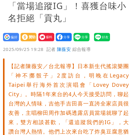
「當場追蹤IG」！喜獲台味小
名拒絕「貢丸」
設為
贊助
我要
偏好
壹蘋
爆料
2025/09/25 19:28
記者
陳薇安
綜合報導
【記者陳薇安／台北報導】日本新生代搖滾樂團
「神不擲骰子」2度訪台，明晚在Legacy
Taipei舉行海外首次演唱會「Lovey Dovey
City」。時隔1年來台的4人今天接受訪問，聊起
台灣的人情味，吉他手吉田喜一直誇全家店員很
友善，主唱柳田周作加碼透露店員當場就聊了起
來，雙方相談甚歡，「還追蹤我們的IG」，大
讚台灣人熱情。他們上次來台吃了炸臭豆腐意猶