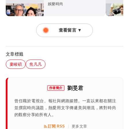
在講三小？
娛樂時尚
查看留言 ▼
文章標籤
婁峻碩
焦凡凡
劉旻君
作者簡介
曾任職於電視台、報社與網路媒體。一直以來都在關注
並撰寫時尚議題，熱愛用文字傳遞美與潮流，將對時尚
的觀察分享給所有人。
訂閱 RSS
更多文章
|