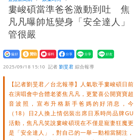
婁峻碩當準爸爸激動到吐 焦
周溼答答
Tim哥慘成淹水戶 貨物及電腦全泡水！
凡凡曝帥尪變身「安全達人」
他崩潰喊完蛋
黑面嫁女席開200桌搞成演唱會 她嫌高
管很嚴
調轉為感動「這是他愛我的方式」
以色列媒體驚爆：伊朗最高領袖緊急送醫
設為
贊助
我要
台北山區升級「大豪雨」！基隆北海岸逢
偏好
壹蘋
爆料
2025/09/18 15:10
記者
劉旻君
綜合報導
大潮 恐海水倒灌
澎湖13兒女擠住10坪屋 媽帶補助款離
【記者劉旻君／台北報導】人氣歌手婁峻碩日前
家！縣府出手了
經紀人強吻女藝人「我又沒伸舌頭」 連
在演唱會中合體老婆焦凡凡，更驚喜公開寶寶超
法官都怒了：相當噁心
桃園復興宣布今停班課！全台放假情形一
音波照，宣布升格新手爸媽的好消息，今
（18）日2人換上情侶裝出席日系時尚品牌GU
次看
慈濟遭詐10億 他點名顏博文下台：認
活動，焦凡凡笑說婁峻碩現在不僅是寵妻狂魔更
是「安全達人」，對自己的一舉一動相當關注，
錯有那麼難嗎？
颱風相當有感！海警持續到明晨 北部風