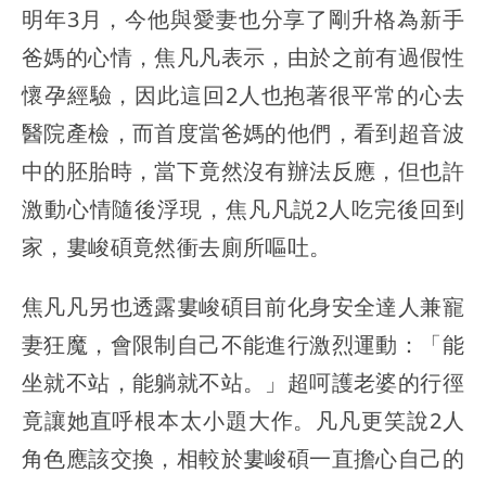
明年3月，今他與愛妻也分享了剛升格為新手
爸媽的心情，焦凡凡表示，由於之前有過假性
懷孕經驗，因此這回2人也抱著很平常的心去
醫院產檢，而首度當爸媽的他們，看到超音波
中的胚胎時，當下竟然沒有辦法反應，但也許
激動心情隨後浮現，焦凡凡説2人吃完後回到
家，婁峻碩竟然衝去廁所嘔吐。
焦凡凡另也透露婁峻碩目前化身安全達人兼寵
妻狂魔，會限制自己不能進行激烈運動：「能
坐就不站，能躺就不站。」超呵護老婆的行徑
竟讓她直呼根本太小題大作。凡凡更笑說2人
角色應該交換，相較於婁峻碩一直擔心自己的