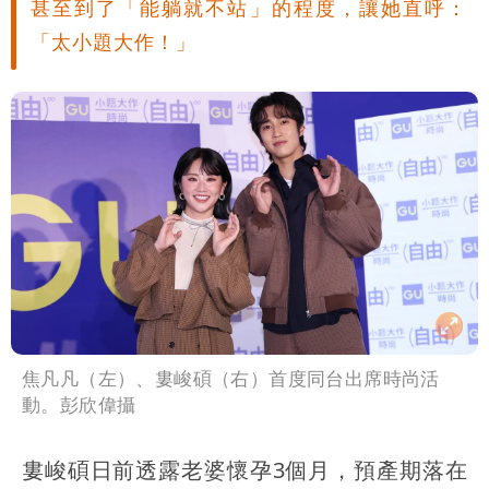
甚至到了「能躺就不站」的程度，讓她直呼：
雨這時才變小
五月天冠佑20歲女兒「遭AI假造不雅影
「太小題大作！」
像」 憤怒發聲：已截圖
最新風雨預測！今天「9地區」達停班課
標準
姜厚任自爆「和女友前夫是好友」 駁斥
小三傳言：你在講三小？
焦凡凡（左）、婁峻碩（右）首度同台出席時尚活
動。彭欣偉攝
婁峻碩日前透露老婆懷孕3個月，預產期落在