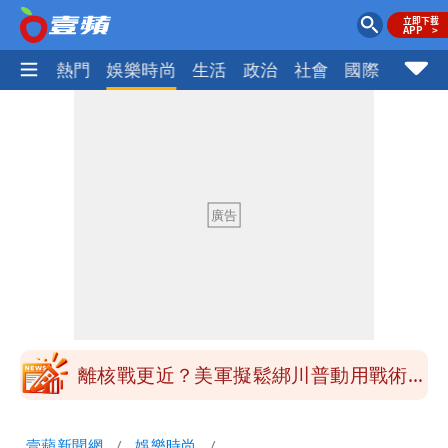
焦點
熱門
娛樂時尚
生活
政治
社會
國際
財經股
最新風雨預測！今天「9地區」達停班課
標準
姜厚任自爆「和女友前夫是好友」 駁斥
小三傳言：你在講三小？
姜厚任女友3碩1博都在騙？ 精神科醫
師：「幻謊者」無法治
木瓜霞｜姜厚任戀上奇女子撞哏「香港爺
孫戀」 75歲男星傻淪小王一場空
離核戰更近？美軍擬鬆綁川普動用戰術性
核武
白海豚走後 西南季風全面接管！未來一
壹蘋新聞網
娛樂時尚