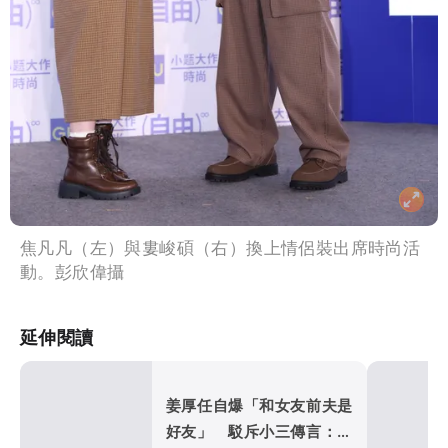
焦凡凡（左）與婁峻碩（右）換上情侶裝出席時尚活
動。彭欣偉攝
延伸閱讀
姜厚任自爆「和女友前夫是
好友」 駁斥小三傳言：你