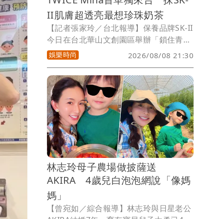
II肌膚超透亮最想珍珠奶茶
【記者張家玲／台北報導】保養品牌SK-II
今日在台北華山文創園區舉辦「鎖住青春
PITERA體驗展」，特別邀請全球品牌大
娛樂時尚
2026/08/08 21:30
使、TWICE成員Mina（名井南）現身，
這也是她首度單獨在台出席活動，透露昨
天就已經先來晃了一圈，表示「台灣的食
物特別想念珍珠奶茶和夜市小吃」。
林志玲母子農場做披薩送
AKIRA 4歲兒白泡泡網說「像媽
媽」
【曾宛如／綜合報導】林志玲與日星老公