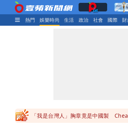
最新
焦點
熱門
娛樂時尚
生活
政治
社會
國際
財
白海豚降雨注意！10縣市豪雨特報 
颱風白海豚暴風圈縮小 未來強度有減
颱風假來了！連江縣明停班課 竹縣山
穿中國貨內褲逛街「整件掉出裙底」 
「我是台灣人」胸章竟是中國製 Che