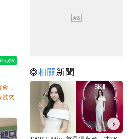
相關
新聞
者會，
查被夾
TWICE Mina首單獨來台 抹SK-