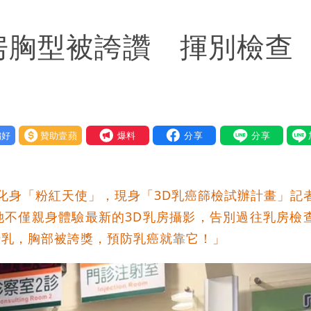
今晚至明下午受影響
房胸型被誇讚 揮別檢查
弱趨勢
好
贊助壹蘋
我要爆料
化身「粉紅天使」，現身「3D乳癌篩檢試辦計畫」記
她不僅親身體驗最新的3D乳房攝影，告別過往乳房檢
母乳，胸部被誇獎，預防乳癌就靠它！」