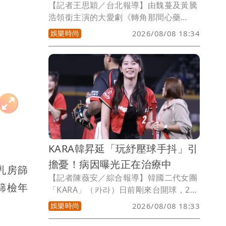
【記者王思穎／台北報導】由魏蔓及黃騰
浩領銜主演的大愛劇《轉角那間心藥
局》，劇情有著多樣的父子關係。黃騰浩
娛樂時尚
2026/08/08 18:34
與童星吳宥儒之間的親子關係，父親的角
色既要嚴厲，又要溫柔，劉育仁因為父親
望子成龍的高壓下而叛逆等。
KARA韓昇延「玩紓壓球手抖」引
擔憂！病因曝光正在治療中
乳房篩
【記者陳薇安／綜合報導】韓國二代女團
篩檢年
「KARA」（카라）日前剛來台開球，22
日還將來舉行見面會。唱韓昇延上月底度
。
娛樂時尚
2026/08/08 18:33
過38歲生日，當時慶生影片玩起紓壓球，