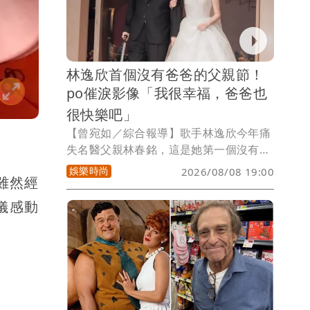
「時間啊好快好快」，4歲愛子大勇在演
唱會尾聲驚喜獻「聲」，嗨翻全場。
林逸欣首個沒有爸爸的父親節！
po催淚影像「我很幸福，爸爸也
很快樂吧」
【曾宛如／綜合報導】歌手林逸欣今年痛
失名醫父親林春銘，這是她第一個沒有爸
爸的父親節，林逸欣po出爸爸在她婚宴上
娛樂時尚
2026/08/08 19:00
雖然經
獻唱的最後一首歌《你幸福我快樂》，她
要跟在天上的爸爸說「我很幸福，爸爸一
儀感動
定也很快樂吧」，讓網友看到眼睛濕濕
的，對這段父女情十分感動，表示「爸爸
永遠是妳的天空，現在他已成為星星永遠
守護者妳」。