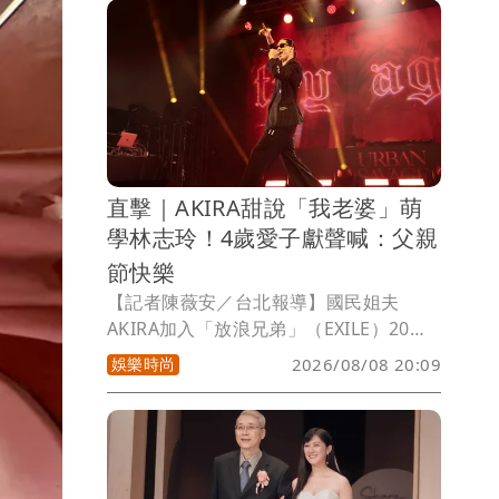
evil, for you are with me, your rod
and your staff they comfort me」（縱
使我應走過陰森的幽谷，我不怕凶險，因
你與我同在，祢的杖，祢的竿，都安慰
我。），訴說心境。
直擊｜AKIRA甜說「我老婆」萌
學林志玲！4歲愛子獻聲喊：父親
節快樂
【記者陳薇安／台北報導】國民姐夫
AKIRA加入「放浪兄弟」（EXILE）20週
年，首次展開個人巡演「URBAN
娛樂時尚
2026/08/08 20:09
SAVAGE」，今明2天在Clapper Studio
登場，也是巡演最終站。他戴著墨鏡，身
穿黑色西裝帥氣登場，以節奏強烈的
《SAVAGE》揭開序幕，中文大喊「大家
好」，還模仿起老婆林志玲，用中文說