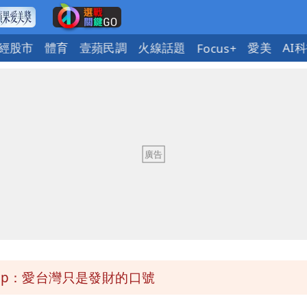
經股市
體育
壹蘋民調
火線話題
愛美
AI
Focus+
今晚至明下午受影響
弱趨勢
區8校停課不停班
OL哀號：在同事眼前顏面盡失
ap：愛台灣只是發財的口號