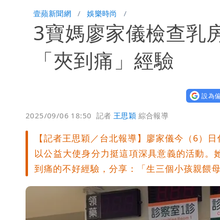
白海豚降雨注意！10縣市豪雨特報 
壹蘋新聞網
娛樂時尚
3寶媽廖家儀檢查乳
颱風白海豚暴風圈縮小 未來強度有減
「夾到痛」經驗
設為偏
2025/09/06 18:50
記者
王思穎
綜合報導
【記者王思穎／台北報導】廖家儀今（6）日
以公益大使身分力挺這項深具意義的活動。
到痛的不好經驗，分享：「生三個小孩親餵