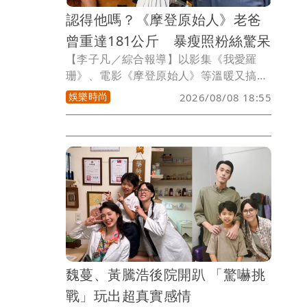
認得他嗎？《摩登原始人》老爸
曾重達181公斤 暴瘦照粉絲驚呆
【李子凡／綜合報導】以影集《我愛羅
珊》、電影《摩登原始人》等溫暖又搞笑
的演出為觀眾熟知的老牌好萊塢男星約翰
娛樂時尚
2026/08/08 18:55
古德曼（John Goodman）最新近照曝
光，讓不少粉絲差點認不出來。
魏蔓、黃騰浩後院開趴 「驚嚇挑
戰」玩出超真實感情