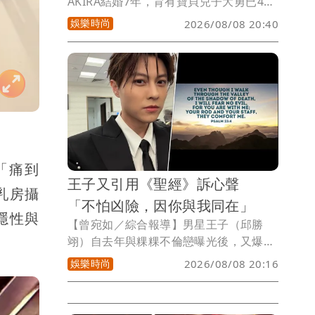
AKIRA結婚7年，育有寶貝兒子大勇已4
歲，今天父親節，AKIRA在工作中，個人
娛樂時尚
2026/08/08 20:40
巡演「URBAN SAVAGE」，今明2天在台
北Clapper Studio登場，愛妻林志玲則在
IG秀出帶著獨自帶著兒子去農場的照片，
她笑說「今天，他親手做了一個 Pizza 蛋
糕送給爸爸，Pizza 上有一個可愛的笑
臉，也裝滿了孩子最純粹的心意」，隔空
為AKIRA過父親節。
「痛到
王子又引用《聖經》訴心聲
乳房攝
「不怕凶險，因你與我同在」
隱性與
【曾宛如／綜合報導】男星王子（邱勝
翊）自去年與粿粿不倫戀曝光後，又爆出
閃兵風波，演藝事業全面停擺，他沉潛多
娛樂時尚
2026/08/08 20:16
時，今天發文再度引用聖經金句，「Even
though I walk through the valley of
the shadow of death, I will fear no