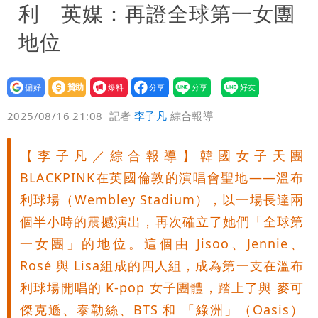
利 英媒：再證全球第一女團
地位
設為
贊助
我要
偏好
壹蘋
爆料
2025/08/16 21:08
記者
李子凡
綜合報導
【李子凡／綜合報導】韓國女子天團
BLACKPINK在英國倫敦的演唱會聖地——溫布
利球場（Wembley Stadium），以一場長達兩
個半小時的震撼演出，再次確立了她們「全球第
一女團」的地位。這個由 Jisoo、Jennie、
Rosé 與 Lisa組成的四人組，成為第一支在溫布
利球場開唱的 K-pop 女子團體，踏上了與 麥可
傑克遜、泰勒絲、BTS 和 「綠洲」（Oasis）