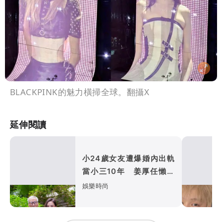
BLACKPINK的魅力橫掃全球。翻攝X
延伸閱讀
小24歲女友遭爆婚內出軌
當小三10年 姜厚任懶理
反嗆爆料者「頭腦有問題」
娛樂時尚