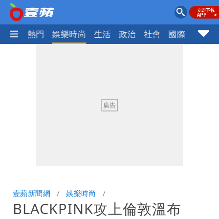
焦點
熱門
娛樂時尚
生活
政治
社會
國際
財經股
壹蘋新聞網
娛樂時尚
BLACKPINK攻上倫敦溫布