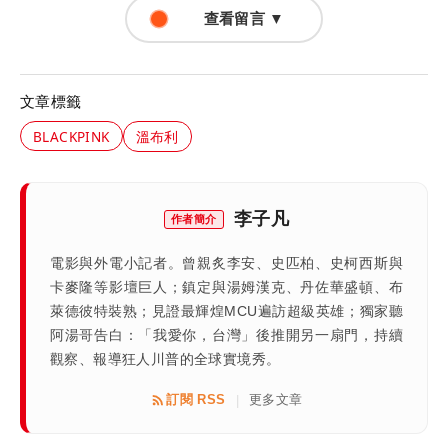
查看留言 ▼
文章標籤
BLACKPINK
溫布利
李子凡
作者簡介
電影與外電小記者。曾親炙李安、史匹柏、史柯西斯與
卡麥隆等影壇巨人；鎮定與湯姆漢克、丹佐華盛頓、布
萊德彼特裝熟；見證最輝煌MCU遍訪超級英雄；獨家聽
阿湯哥告白：「我愛你，台灣」後推開另一扇門，持續
觀察、報導狂人川普的全球實境秀。
訂閱 RSS
更多文章
|