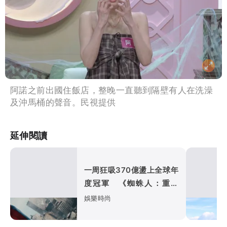
阿諾之前出國住飯店，整晚一直聽到隔壁有人在洗澡
及沖馬桶的聲音。民視提供
延伸閱讀
一周狂吸370億盪上全球年
度冠軍 《蜘蛛人：重生
日》如何打敗超級英雄疲
娛樂時尚
乏？