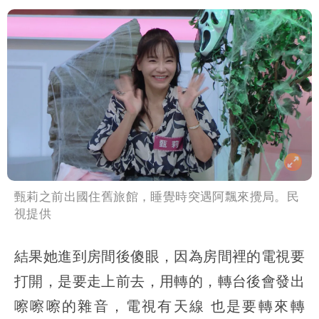
甄莉之前出國住舊旅館，睡覺時突遇阿飄來攪局。民
視提供
結果她進到房間後傻眼，因為房間裡的電視要
打開，是要走上前去，用轉的，轉台後會發出
嚓嚓嚓的雜音，電視有天線 也是要轉來轉