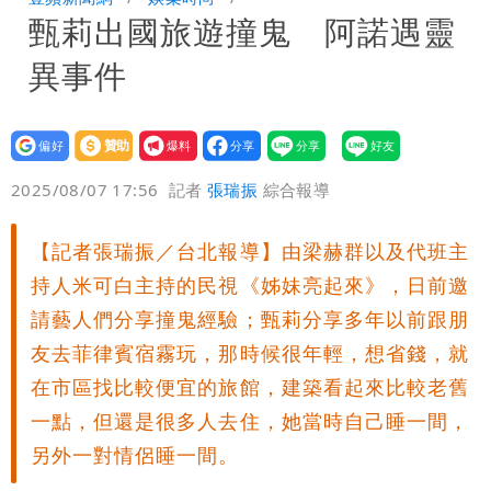
甄莉出國旅遊撞鬼 阿諾遇靈
「終於能交代」 捐500萬獎學金延續愛
白海豚颱風逼近！鄭明典示警「恐遇黑潮
異事件
變強」 路徑分歧藏警訊：不利強度維持
設為
贊助
我要
偏好
壹蘋
爆料
2025/08/07 17:56
記者
張瑞振
綜合報導
【記者張瑞振／台北報導】由梁赫群以及代班主
持人米可白主持的民視《姊妹亮起來》，日前邀
請藝人們分享撞鬼經驗；甄莉分享多年以前跟朋
友去菲律賓宿霧玩，那時候很年輕，想省錢，就
在市區找比較便宜的旅館，建築看起來比較老舊
一點，但還是很多人去住，她當時自己睡一間，
另外一對情侶睡一間。