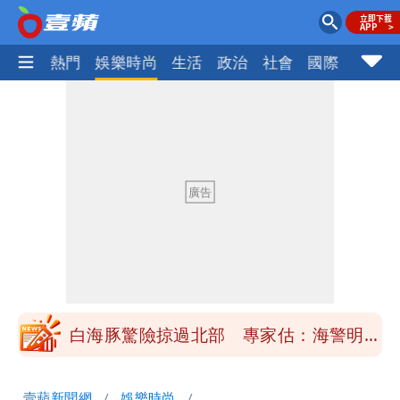
焦點
熱門
娛樂時尚
生活
政治
社會
國際
財經股
「楊承勳」名字終於公開！被害人父淚喊
「終於能交代」 捐500萬獎學金延續愛
白海豚颱風逼近！鄭明典示警「恐遇黑潮
變強」 路徑分歧藏警訊：不利強度維持
高希均辭世享耆壽90歲 畢生推動閱讀
與進步觀念
內馬爾開到「寶可夢神包」後徹底入坑
砸重金再買一整桌卡盒
白海豚驚險掠過北部 專家估：海警明發
布 陸警可能相對低
「楊承勳」名字終於公開！被害人父淚喊
壹蘋新聞網
娛樂時尚