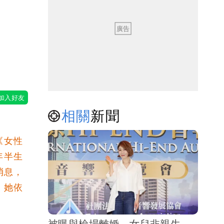
相關
新聞
《女性
年半生
消息，
。她依
被曝與檢場離婚、女兒非親生