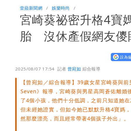
星巴克聯名泡泡瑪特！星冰樂可拿免費
壹蘋新聞網
娛樂時尚
宮崎葵祕密升格4寶
純棉衣物吸汗「臭到想丟」 內行曝原
胎 沒休產假網友儍
王祖賢息影22年罕見現身機場 59
設為偏
2025/08/07 17:54
記者
曾宛如
綜合報導
【曾宛如／綜合報導】39歲女星宮崎葵與前
Seven》報導，宮崎葵與男星高岡蒼佑離婚
了4個小孩，他們十分低調，之前只知道她在201
但未經她證實，但如今她已默默升格4寶媽
然那麼漂亮，而且經常帶著4個孩子外出」。