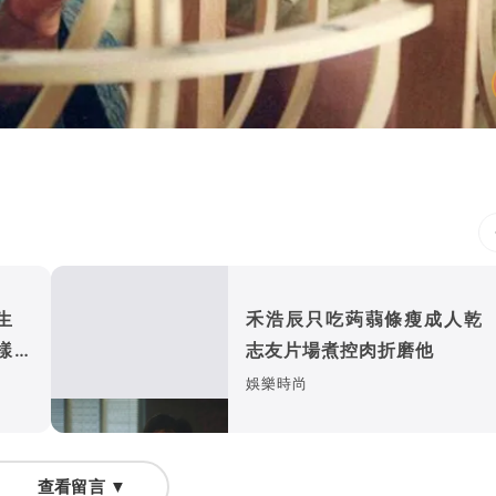
親生
禾浩辰只吃蒟蒻條瘦成人乾
樣嫉
志友片場煮控肉折磨他
娛樂時尚
查看留言 ▼