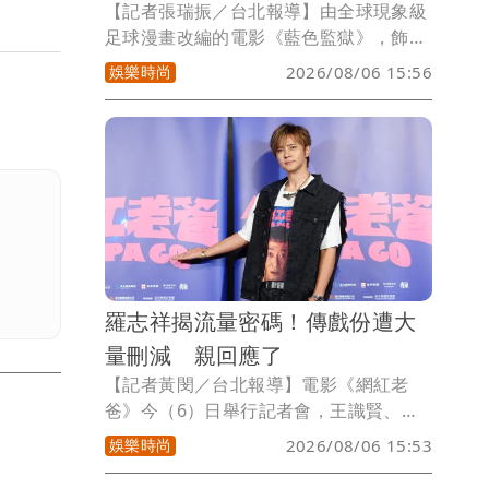
【記者張瑞振／台北報導】由全球現象級
足球漫畫改編的電影《藍色監獄》，飾演
男主角潔世一的日本新生代男神高橋文哉
娛樂時尚
2026/08/06 15:56
將於8月14日首度訪台造勢，並在2天內舉
辦多達 5 場福利滿滿的影人見面會，日前
於博客來開賣瞬間即秒殺完售，今天中午
12點已將清票後的票券釋出，粉絲切勿錯
過最後搶票機會，為了感謝台灣影迷的熱
烈支持，高橋文哉特別錄製打招呼影片向
台灣粉絲喊話，邀請大家一起進戲院感
受。
羅志祥揭流量密碼！傳戲份遭大
量刪減 親回應了
【記者黃閔／台北報導】電影《網紅老
爸》今（6）日舉行記者會，王識賢、羅
志祥、孫鵬、張懷秋、陳怡佳、白吉勝
娛樂時尚
2026/08/06 15:53
（阿Ben）、林道禹、王宣等人一同出