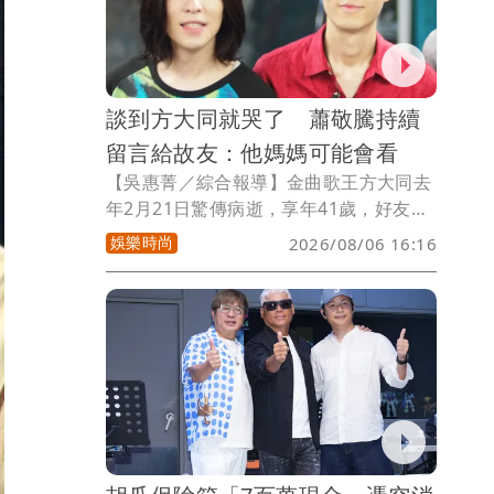
來自不同族群、不同背景的青年們挑戰文
化知識、生活智慧與傳統技能，透過寓教
於樂的競賽，一同展開文化見習之旅。
談到方大同就哭了 蕭敬騰持續
留言給故友：他媽媽可能會看
【吳惠菁／綜合報導】金曲歌王方大同去
年2月21日驚傳病逝，享年41歲，好友蕭
敬騰難以接受，超過1年無法唱方大同寫
娛樂時尚
2026/08/06 16:16
給他的歌，直到今年5月才鼓起勇氣，在
演唱會獻唱方大同為他創作的《Say A Lil
Something》。蕭敬騰近日和主持人陳魯
豫對談，提及方大同仍忍不住淚崩，透露
至今還是會不時傳訊息給方大同，「我覺
得他媽媽可能會看，然後我也一直透過這
個方式去關心（方）媽媽的情況」。