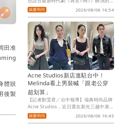
台語台最新時代劇《再見1987》飾演的斯
文青年「張中銘」。演出守護愛情無比癡
娛樂時尚
2026/08/06 16:54
心的犬系大暖男，每當看著方志友飾演的
「素芬」時，雙眼彷彿都有粉紅泡泡。為
了完美詮釋大時代下瘦弱、單純的文藝青
年中銘，在體態上進行了極大的調整，只
能嚴格節食啃蒟蒻條與地瓜。
岡田准
ing
。
Acne Studios新店進駐台中！
Melinda看上男裝喊「跟老公穿
身體狀
超划算」
用後製
【記者劉旻君／台中報導】瑞典時尚品牌
Acne Studios，近日選在新光三越中港店
設立全台第4家門市，今（6）日舉行開幕
娛樂時尚
2026/08/06 16:45
記者會，邀請楊祐寧愛妻Melinda、演員
林映唯、程予希以及歌手J.Sheon齊聚站