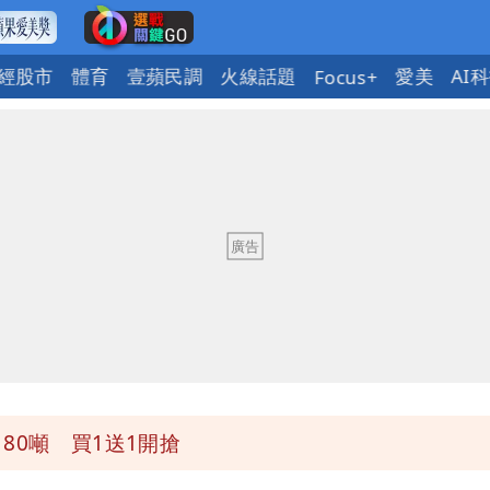
經股市
體育
壹蘋民調
火線話題
愛美
AI
Focus+
因！2材質夏天別穿
歲零修圖真實狀態曝光
貓空纜車、小巨蛋全面戒備
不存在 再度被嗆：李白、杜甫用鮮卑文寫詩？
80噸 買1送1開搶
期 要改到8/30壓軸登場