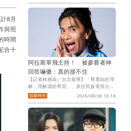
台。4人紛紛換上最新單品，各自展現不
同的時尚態度。其中，Melinda與林映唯
計8月
不約而同相中男裝，Melinda還笑稱還能
與另一半共穿，買起來相當划算。
作與照
的時間
配合十
阿拉斯單飛主持！ 被參賽者神
回答嚇傻：真的接不住
【記者林秭渝／台北報導】「尊重始於理
解，理解源於學習。」原住民族電視台
(以下簡稱原視)知識競賽節目《Kai試英雄
娛樂時尚
2026/08/06 16:18
全民IN原》推出全新第8季，將於8月7日
起，每週五晚間9點在原視16台正式播
出。本季最大亮點，莫過於由甫入圍第37
屆金曲獎三項大獎的Arase阿拉斯首度獨
挑主持大樑，不僅賽制全面改版，更帶領