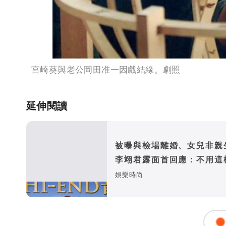
宮崎葵與老公岡田准一因戲結緣。劇照
延伸閱讀
被曝與檢場離婚、女兒非
李翊君露面首回應：不用這
妒我
娛樂時尚