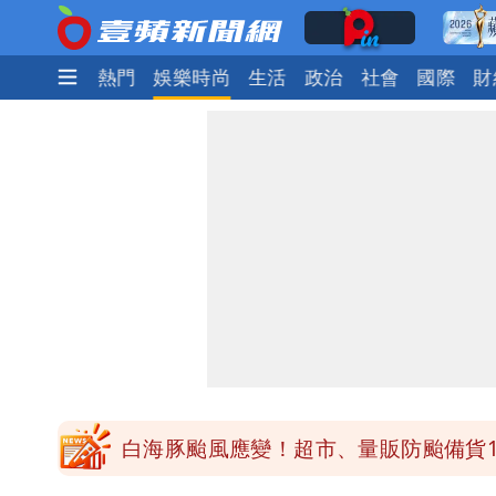
最新
焦點
熱門
娛樂時尚
生活
政治
社會
國際
財
純棉衣物吸汗「臭到想丟」 內行曝原
王祖賢息影22年罕見現身機場 59
白海豚颱風影響！北捷活動延期一週 
苦苓拋震撼中國歷史言論！指唐朝根本
白海豚颱風應變！超市、量販防颱備貨1
颱風白海豚攪局！淡水漁人碼頭煙火秀延