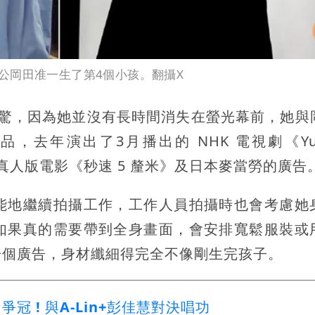
公岡田准一生了第4個小孩。翻攝X
吃驚，因為她並沒有長時間消失在螢光幕前，她與
去年演出了3月播出的 NHK 電視劇《Yum
映的真人版電影《秒速 5 釐米》及日本麥當勞的廣告
能地繼續拍攝工作，工作人員拍攝時也會考慮她
如果真的需要帶到全身畫面，會安排寬鬆服裝或
一個廣告，身材纖細得完全不像剛生完孩子。
 ! 與A-Lin+彭佳慧對決唱功