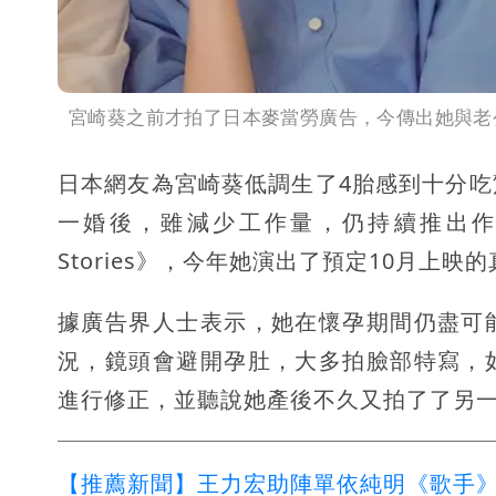
宮崎葵之前才拍了日本麥當勞廣告，今傳出她與老
日本網友為宮崎葵低調生了4胎感到十分
一婚後，雖減少工作量，仍持續推出作品，
Stories》，今年她演出了預定10月上
據廣告界人士表示，她在懷孕期間仍盡可
況，鏡頭會避開孕肚，大多拍臉部特寫，
進行修正，並聽說她產後不久又拍了了另
【推薦新聞】王力宏助陣單依純明《歌手》爭冠