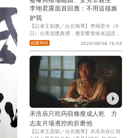
李翊君露面首回應：不用這樣嫉
妒我
【記者王郁惠／台北報導】李翊君今（6
日）出席頒獎典禮，獲音響發燒友認證
「天籟之音」，現場不只演唱《雨蝶》與
娛樂時尚
2026/08/06 16:58
《諾言》，在粉絲敲碗下又清唱《苦海女
神龍》，氣氛相當熱絡。談及近年她被網
路假新聞傳與老公檢場「淨身出戶」，連
女兒香奈兒都被造謠「不是親生」，內容
雖荒謬，但媽媽卻信以為真，致電關心她
和老公夫妻關係，令她哭笑不得。
禾浩辰只吃蒟蒻條瘦成人乾 方
志友片場煮控肉折磨他
【記者王思穎／台北報導】禾浩辰在公視