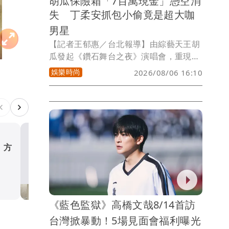
胡瓜保險箱「7百萬現金」憑空消
失 丁柔安抓包小偷竟是超大咖
男星
【記者王郁惠／台北報導】由綜藝天王胡
瓜發起《鑽石舞台之夜》演唱會，重現台
灣經典歌廳秀與電視綜藝黃金年代，並結
娛樂時尚
2026/08/06 16:10
合公益回饋社會。繼3月北流演出後，最
新一場將於2026年9月26、27日在台北國
際會議中心登場，今（6日）他與巫啟
賢、孫協志攜手彩排，胡瓜坦言因為場地
難訂、舉辦時間太近，目前票房告急、僅
售5成，「希望大家多多幫忙、催票一
 方
Acne Studios新店進駐台
下」。
Melinda看上男裝喊「跟老
超划算」
娛樂時尚
《藍色監獄》高橋文哉8/14首訪
台灣掀暴動！5場見面會福利曝光