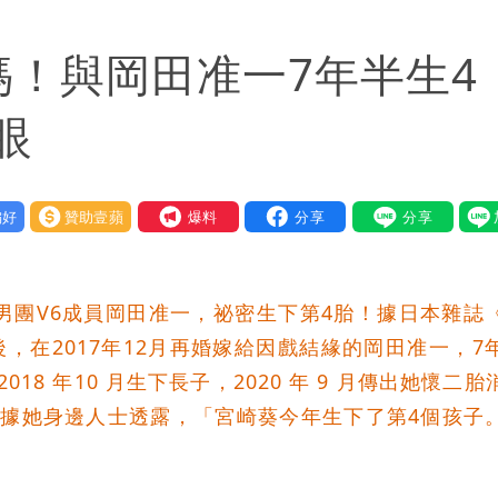
好康
媽！與岡田准一7年半生4
因！2材質夏天別穿
眼
歲零修圖真實狀態曝光
好
贊助壹蘋
我要爆料
男團V6成員岡田准一，祕密生下第4胎！據日本雜誌
後，在2017年12月再婚嫁給因戲結緣的岡田准一，7
8 年10 月生下長子，2020 年 9 月傳出她懷二胎
，據她身邊人士透露，「宮崎葵今年生下了第4個孩子