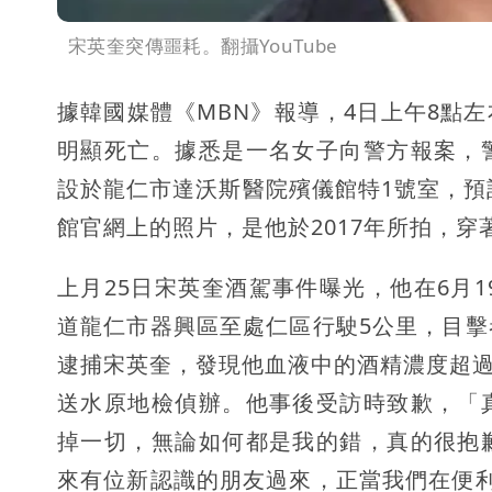
宋英奎突傳噩耗。翻攝YouTube
據韓國媒體《MBN》報導，4日上午8點
明顯死亡。據悉是一名女子向警方報案，
設於龍仁市達沃斯醫院殯儀館特1號室，預
館官網上的照片，是他於2017年所拍，穿
上月25日宋英奎酒駕事件曝光，他在6月
道龍仁市器興區至處仁區行駛5公里，目
逮捕宋英奎，發現他血液中的酒精濃度超過
送水原地檢偵辦。他事後受訪時致歉，「
掉一切，無論如何都是我的錯，真的很抱
來有位新認識的朋友過來，正當我們在便