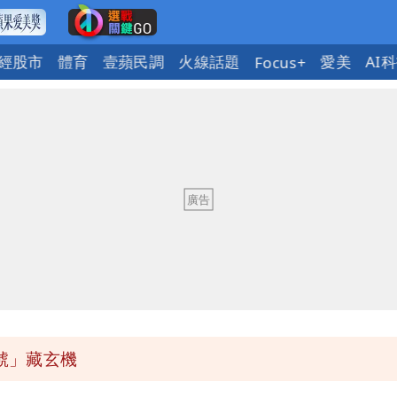
經股市
體育
壹蘋民調
火線話題
愛美
AI
Focus+
下到紫爆」
保＋限居
：上廁所多少？
暴風圈逼近岸處
號」藏玄機