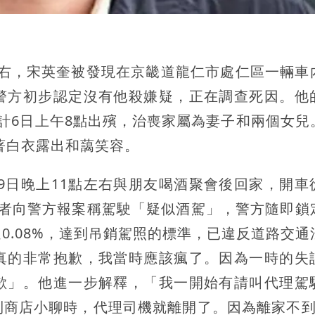
左右，宋英奎被發現在京畿道龍仁市處仁區一輛車
警方初步認定沒有他殺嫌疑，正在調查死因。他
計6日上午8點出殯，治喪家屬為妻子和兩個女兒
著白衣露出和藹笑容。
19日晚上11點左右與朋友喝酒聚會後回家，開車
擊者向警方報案稱駕駛「疑似酒駕」，警方隨即鎖
0.08%，達到吊銷駕照的標準，已違反道路交通
真的非常抱歉，我當時應該瘋了。因為一時的失
歉」。他進一步解釋，「我一開始有請叫代理駕
利商店小聊時，代理司機就離開了。因為離家不到