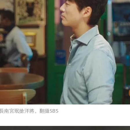
南宮珉搶洋將。翻攝SBS