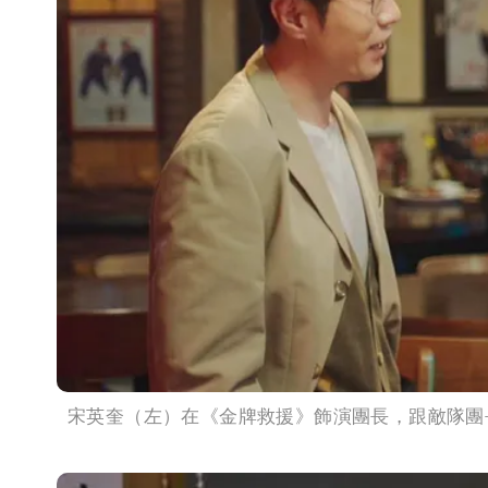
宋英奎（左）在《金牌救援》飾演團長，跟敵隊團長