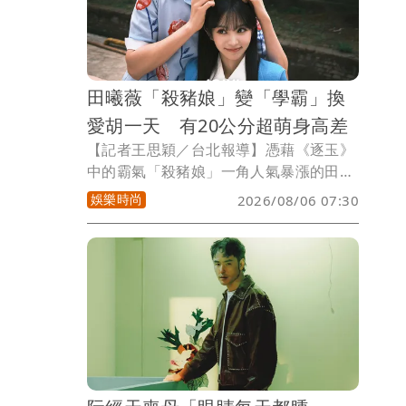
有人質疑那三封信的真偽。姜厚任不閃
躲，直接帶著女友童芯（陳苡孋）一起接
受訪問，駁斥網友謾罵。
田曦薇「殺豬娘」變「學霸」換
愛胡一天 有20公分超萌身高差
【記者王思穎／台北報導】憑藉《逐玉》
中的霸氣「殺豬娘」一角人氣暴漲的田曦
薇，這次換上制服重返校園，在新劇《天
娛樂時尚
2026/08/06 07:30
才，女友》中化身高智商學霸，與胡一天
組成「雙學霸CP」，展開從校園相伴到攜
手邁向婚姻的養成系戀愛。田曦薇以黑長
直、齊瀏海搭配清新校服造型亮相，加上
靈動的眼神，演起高中生無違和。