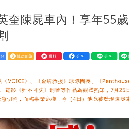
電一檔狂賺76億
英奎陳屍車內！享年55
年總帳一次掀翻
超Man
割
作內容讓人看傻
好
贊助壹蘋
我要爆料
下到紫爆」
保＋限居
OICE》、《金牌救援》球隊團長、《Penthous
、電影《雞不可失》刑警等作品為觀眾熟知，7月25
緊急切割，面臨事業危機，今（4日）他竟被發現陳屍