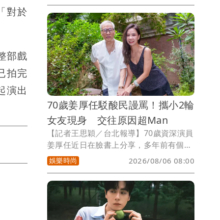
聞，我根本不會用這東西譁眾取寵，這對
「對於
我沒意義，我認識她完全是因緣巧合，我
只是覺得這樣事情好玩。」姜厚任與童芯
的故事，曾被網友質疑真偽，他秀出珍藏
整部戲
的3張明信片，是童芯在8歲時，用一半國
字一半注音寫成，其中一封直接談到兩人
已拍完
的累世情份，並斷言未來一定會相遇，經
起演出
過38年，兩人因緣巧合真的走在一起了！
70歲姜厚任駁酸民謾罵！攜小2輪
女友現身 交往原因超Man
【記者王思穎／台北報導】70歲資深演員
姜厚任近日在臉書上分享，多年前有個小
女孩天賦異稟有宿命通，3歲時認出他，
娛樂時尚
2026/08/06 08:00
開始收集他的報導，8歲時用一半中文一
半注音寫了三封信寄到電視台給他，時隔
38年他們終於在佛法講座相認，如今成為
他女友，臉書上常見兩人生活身影。不少
酸民酸他老人癡呆、年紀大被女生騙，也