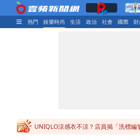
最新
焦點
熱門
娛樂時尚
生活
政治
社會
國際
財
白海豚明恐海警！全台大雨3天「這區
3資深房仲遭聲押禁見！士院裁定全交
廉航新規「頭頂置物櫃收費」 網崩潰
白海豚路徑變了！專家：離台又更近 
UNIQLO涼感衣不涼？店員揭「洗標編