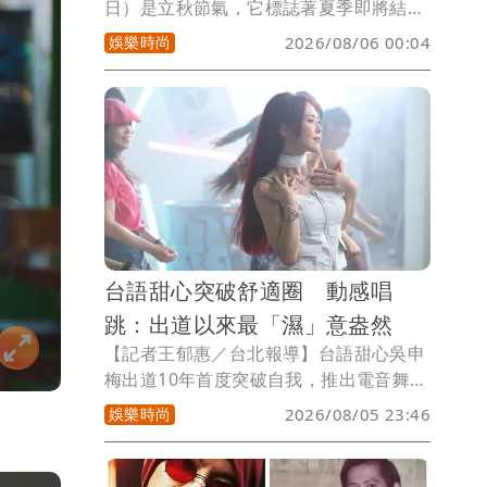
日）是立秋節氣，它標誌著夏季即將結
束、秋季的開始，古人有「秋收冬藏」之
娛樂時尚
2026/08/06 00:04
意；而夏末秋初季節轉換之際，正是大自
然豐收的時刻，有些人的荷包也即將跟著
大滿水，這段期間生活氛圍煥然一新，彷
彿開啟隱藏版的聚寶盆，無論每天辛苦上
班還是四處奔波，都有極高機率迎來令人
驚豔的財富大爆發，小孟塔羅雲蔚老師揭
露以下5個星座將在立秋節氣前後迎接鈔
票數到手軟的日子。
台語甜心突破舒適圈 動感唱
跳：出道以來最「濕」意盎然
【記者王郁惠／台北報導】台語甜心吳申
梅出道10年首度突破自我，推出電音舞曲
《拍噗仔》，MV前往桃園一處廢棄工廠
娛樂時尚
2026/08/05 23:46
拍攝，卻因沒有空調，加上炎夏高溫與棚
燈照射，現場體感溫度直逼50度，讓她與
舞者在宛如大型烤箱的環境中完成唱跳拍