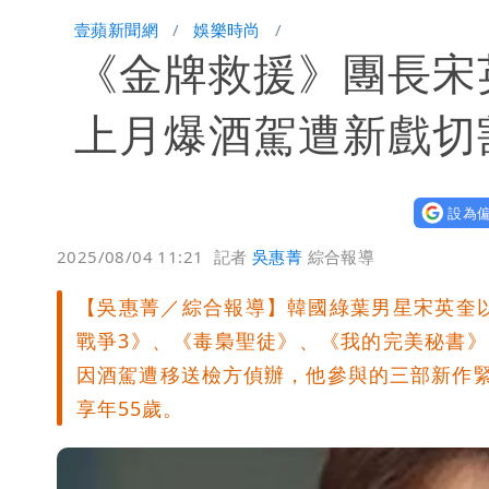
國家隊戰績！投資報酬率飆81％ 台積
壹蘋新聞網
娛樂時尚
《金牌救援》團長宋
賴清德「總統級嘲諷」嗆爆盧秀燕！8
70歲姜厚任攜小2輪女友現身！交往原因
上月爆酒駕遭新戲切
駐英台北代表處徵助理 薪資99K！工
設為偏
白海豚明恐海警！全台大雨3天「這區
2025/08/04 11:21
記者
吳惠菁
綜合報導
3資深房仲遭聲押禁見！士院裁定全交
【吳惠菁／綜合報導】韓國綠葉男星宋英奎以《V
戰爭3》、《毒梟聖徒》、《我的完美秘書》
因酒駕遭移送檢方偵辦，他參與的三部新作
享年55歲。