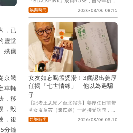
「BLACKPINK」成員ROSÉ，自今年初接
下美國丹寧品牌Levi’s®的全球品牌大使
娛樂時尚
2026/08/06 08:15
後，強大帶貨力一度讓她形象照中的同款
靴型褲賣到缺貨。近日如今品牌又釋出女
神全新美照，只見ROSÉ換上一系列丹寧
內，已
新品，以小露蠻腰的休閒造型詮釋Loose
的靈堂
Prep美式校園風格，腰細、腿長的慵懶美
。殯儀
樣，預計將再度引發一波粉絲搶購潮。
女友如忘喝孟婆湯！3歲認出姜厚
從京畿
任揭「七世情緣」 他以為遇騙
定車輛
子
法，移
【記者王思穎／台北報導】姜厚任日前帶
誤，毀
著女友童芯（陳苡孋）一起接受訪問，他
強調兩人一起受訪，不是要公布男女關
駛，後
娛樂時尚
2026/08/06 08:10
係，有20年沒交女朋友的他，對男歡女愛
5分鐘
沒興趣，「第一個，我很多年沒有男女緋