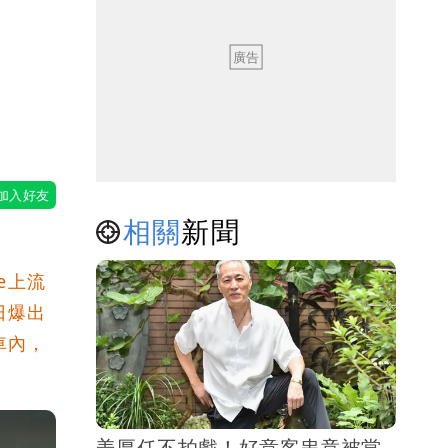
歲
相關
新聞
e上流
日爆出
車內，
姜厚任不拍戲！好意客串竟被當