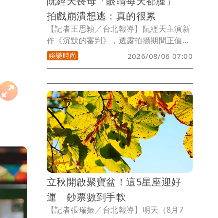
阮經天喪母「眼睛每天都腫」
拍戲崩潰想逃：真的很累
【記者王思穎／台北報導】阮經天主演新
作《沉默的審判》，透露拍攝期間正值母
親離世不久，那段時間身心都陷入低潮，
娛樂時尚
2026/08/06 07:00
角色「林三」同樣歷經生離死別，讓戲裡
戲外情緒交疊。4個月拍攝期，他幾乎天
天沉浸在沉重情緒中，一度懷疑自己是否
能完成角色，甚至有1個多月，幾乎每天
雙眼都是腫的，直呼：「真的很痛苦、很
累！」
立秋開啟聚寶盆！這5星座迎好
運 鈔票數到手軟
【記者張瑞振／台北報導】明天（8月7