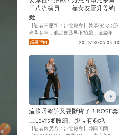
「八流演員」 靠女友晉升姜總
裁
【記者王思穎／台北報導】姜厚任淡出螢
光幕多年，他說自己早不拍戲，這些年其
實一直有人邀，前幾天還收到電影劇本，
娛樂時尚
2026/08/06 08:30
一看，角色是管理員，「哇哩咧！沒什麼
發揮空間。」現在經濟來源，他打趣：
「靠女友。」原來女友童芯有5間跨領域
公司，她善於創造，不諳管理，「我的事
業集團讓姜大哥當總裁，全部他幫我整
合，我就可以盡情發揮。」
這條丹寧褲又要斷貨了！ROSÉ套
上Levi’s®腰細、腿長有夠燒
【記者劉旻君／台北報導】韓國天團