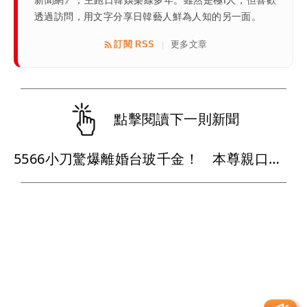
新聞網》，主跑日韓娛樂線多年。雖然是極I人，但喜歡
透過訪問，用文字分享日韓藝人鮮為人知的另一面。
訂閱 RSS
更多文章
|
點擊閱讀下一則新聞
5566小刀驚爆離婚台玻千金！ 本尊親口發文證實豪門婚變！