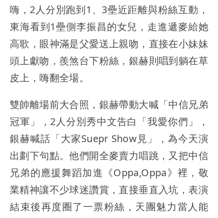
嗨，2人分別跑到1、3壘近距離與粉絲互動，
東海看到1壘側李振昌的女兒，走進遞麥給她
高歌，眼神滿是父愛送上親吻，直接在小妹妹
頭上獻吻，羨煞台下粉絲，銀赫則唱到躺在草
皮上，嗨翻全場。
雙帥離場前大合照，銀赫帶動大喊「中信兄弟
冠軍」，2人分別秀中文告白「我愛你們」，
銀赫喊話「大家Suepr Show見」，為今天演
出劃下句點。他們開全麥賣力唱跳，又把中信
兄弟的應援舞蹈加進《Oppa,Oppa》裡，敬
業精神讓不少球迷讚賞，直接垂直入坑，表演
結束後再度圈了一票粉絲，天團魅力當人能