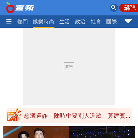
焦點
熱門
娛樂時尚
生活
政治
社會
國際
財經股
中國賣家被踢爆在網購平台「租人頭」
吳欣岱：完美偽裝台灣企業
Uber Eats違法偷錢！外送員得自己檢
舉 停用誰負責？
「民間買到1500萬劑BNT補疫苗缺
口」 徐巧芯：民進黨當年刻意阻擋
批綠藉慈濟遭詐「洗記憶」 張彤：疫苗
荒3+11台灣人沒有失憶
慈濟遭詐｜陳時中要別人道歉 黃建賓：
你敢不敢先面對自己責任
「小英男孩」涉貪洗錢起訴8個月首出