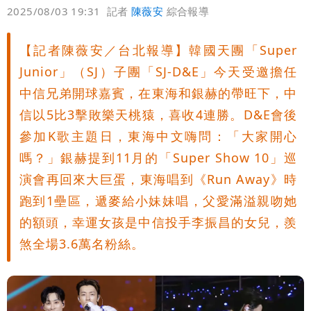
偏好
壹蘋
爆料
2025/08/03 19:31
記者
陳薇安
綜合報導
【記者陳薇安／台北報導】韓國天團「Super
Junior」（SJ）子團「SJ-D&E」今天受邀擔任
中信兄弟開球嘉賓，在東海和銀赫的帶旺下，中
信以5比3擊敗樂天桃猿，喜收4連勝。D&E會後
參加K歌主題日，東海中文嗨問：「大家開心
嗎？」銀赫提到11月的「Super Show 10」巡
演會再回來大巨蛋，東海唱到《Run Away》時
跑到1壘區，遞麥給小妹妹唱，父愛滿溢親吻她
的額頭，幸運女孩是中信投手李振昌的女兒，羨
煞全場3.6萬名粉絲。