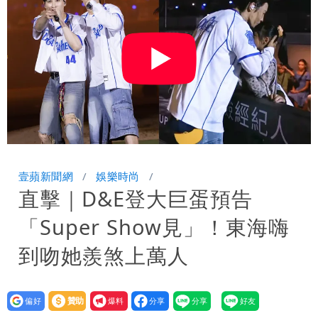
庭 他翻供不認貪污、洗錢
為何她能騙到慈濟？陳昱瑄背景超硬 當
過政府法律顧問
泰國校園爆槍響！2師中彈亡20人傷 槍
手疑學生
中國賣家被踢爆在網購平台「租人頭」
吳欣岱：完美偽裝台灣企業
Uber Eats違法偷錢！外送員得自己檢
舉 停用誰負責？
壹蘋新聞網
娛樂時尚
直擊｜D&E登大巨蛋預告
「Super Show見」！東海嗨
到吻她羨煞上萬人
設為
贊助
我要