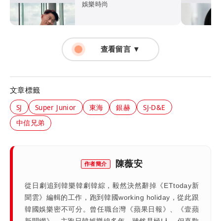
門婚變！
娛樂時尚
查看留言 ▼
文章標籤
SJ
Super Junior
東海
銀赫
SJ-D&E
中信兄弟
陳薇安
作者簡介
從日劇追到韓樂韓劇韓綜，毅然決然辭掉《ETtoday新
聞雲》編輯的工作，跑到韓國working holiday，從此跟
韓國娛樂密不可分。曾任職台灣《蘋果日報》、《壹蘋