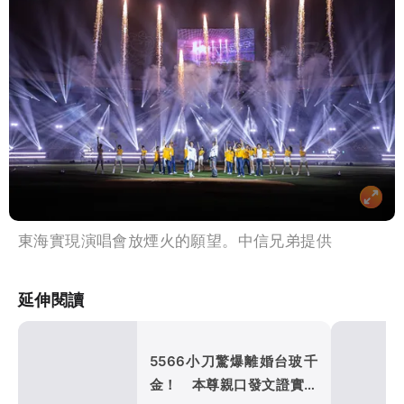
東海實現演唱會放煙火的願望。中信兄弟提供
延伸閱讀
5566小刀驚爆離婚台玻千
金！ 本尊親口發文證實豪