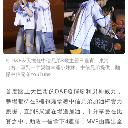
SJ-D&E今天擔任中信兄弟K歌主題日嘉賓、東海
（右）唱到一半親吻幸運小妹妹。中信兄弟提供、翻
攝中信兄弟YouTube
首度踏上大巨蛋的D&E發揮勝利男神威力，
整場都待在3樓包廂拿著中信兄弟加油棒賣力
應援，直到8局還在場邊加油，十分享受在比
賽之中，助攻中信拿下4連勝，MVP由轟出全