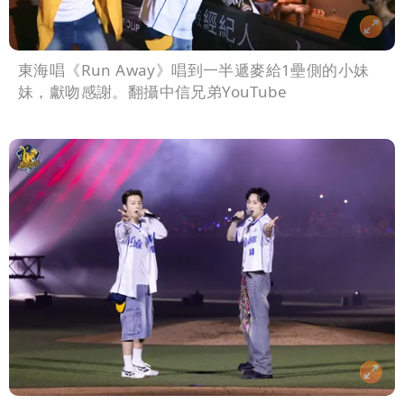
東海唱《Run Away》唱到一半遞麥給1壘側的小妹
妹，獻吻感謝。翻攝中信兄弟YouTube