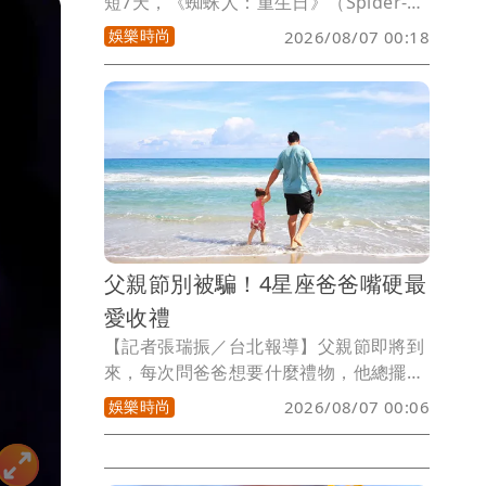
短7天，《蜘蛛人：重生日》（Spider-
Man: Brand New Day）便超越《玩具總
娛樂時尚
2026/08/07 00:18
動員5》，以11.55億美元(約371億元台
幣)全球票房登上今年年度冠軍，也替近
年陷入低潮的超級英雄電影市場注入一劑
強心針。
父親節別被騙！4星座爸爸嘴硬最
愛收禮
【記者張瑞振／台北報導】父親節即將到
來，每次問爸爸想要什麼禮物，他總擺著
手說千萬別破費，但要是真的兩手空空回
娛樂時尚
2026/08/07 00:06
家，過幾天絕對會發現他臉臭得像苦瓜，
許多爸爸表面裝作毫不在乎，心底卻超級
期待孩子準備的驚喜，小孟塔羅雲蔚老師