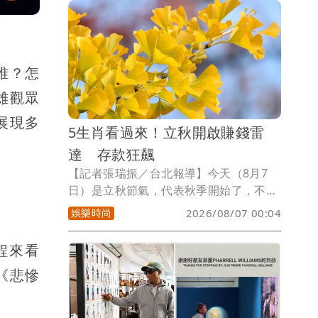
揭露以下4個星座爸爸，嘴硬程度無人能
及，內心戲更是多到可以拿奧斯卡獎，今
年千萬別再被他們假裝大氣的台詞騙啦。
誰？怎
雄觀眾
展現多
5生肖看過來！立秋開啟賺錢雷
達 存款狂飆
【記者張瑞振／台北報導】今天（8月7
日）是立秋節氣，代表秋季開始了，不
過，因台灣氣候依然炎熱，常有「秋老
娛樂時尚
2026/08/07 00:04
虎」的現象，後續天氣才會漸漸轉涼，而
夏日熱浪漸退，微涼的秋風帶來豐收氣
程來看
息，秋天本就是收割好時節，套用在錢包
《悲慘
上一點也沒錯，隨著節氣轉換，有些人的
賺錢雷達突然變得無比敏銳，迎來一波爆
發期，小孟塔羅雲蔚老師揭露以下5個生