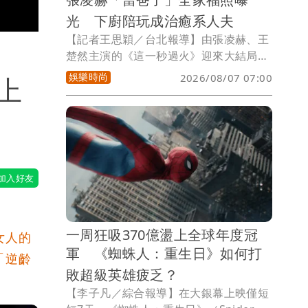
光 下廚陪玩成治癒系人夫
【記者王思穎／台北報導】由張凌赫、王
楚然主演的《這一秒過火》迎來大結局，
官方也釋出婚禮照及兩人的嘟嘴親親照，
娛樂時尚
2026/08/07 07:00
上
甜蜜互動讓觀眾嗑翻。張凌赫不僅在劇中
帶著妻兒拍下全家福，戲外還會陪著小童
星玩耍，加上他飾演的慕容清嶧會做菜又
顧家，讓他成功轉戰人夫系賽道，迷暈大
批粉絲。
一周狂吸370億盪上全球年度冠
女人的
軍 《蜘蛛人：重生日》如何打
「逆齡
敗超級英雄疲乏？
【李子凡／綜合報導】在大銀幕上映僅短