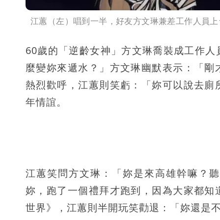
江蕙（左）唱到一半，好友方文琳兼差工作人員上
60歲的「逆齡女神」方文琳喬裝成工作
麼變妳來遞水？」方文琳幽默表示：「剛
熱烈歡呼，江蕙則笑虧：「妳可以說去廁
年情誼。
江蕙笑問方文琳：「妳是來高雄幹嘛？聽
妳，跑了一個禮拜才跑到，因為大家都知
世界》，江蕙則半開玩笑勸退：「妳還是