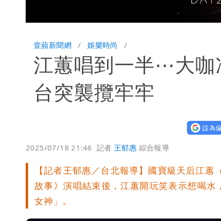
Loaded
:
Unmute
64.74%
壹蘋新聞網
娛樂時尚
江蕙唱到一半⋯大咖
台突襲攬牢牢
設為偏
2025/07/18 21:46
記者
王郁惠
綜合報導
【記者王郁惠／台北報導】國寶級天后江蕙
故事》演唱結束後，江蕙開玩笑表示想喝水
女神」。