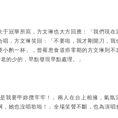
夫于冠華所寫，方文琳也大方回應：「我們現在
合唱，方文琳笑回：「不要啦，我才剛開刀，我
要小酌一杯」，曾罹患食道癌零期的方文琳則不
管老的少的，早點發現早點處理。」
是我要甲妳攬牢牢！」兩人在台上相擁，氣氛
啊，她也沒唱歌啦！」全場笑聲不斷，也為演唱