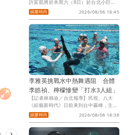
許富凱將於本周六（8日）於台北小巨蛋
舉辦《一五一拾》演唱會，開唱倒數2天
娛樂時尚
2026/08/06 18:45
他積極投入最後彩排，同時也緊盯颱風動
向，盼望天氣放晴，向歌迷喊話一起集
氣，笑說：「白海豚退散！」希望8月8日
父親節當天，所有人都能平安進場，共度
難忘回憶。
李雅英挑戰水中熱舞遇阻 合體
李皓禎、檸檬慘變「打水3人組」
【記者林秭渝／台北報導】民視、八大
《綜藝新時代》日前來到台中霧峰，主持
人阿翔、楊繡惠、李雅英、檸檬以及藝人
娛樂時尚
2026/08/06 18:38
來賓李晧禎在國立臺灣美術館開場，阿翔
分享這裡是全台最大的公立美術館，放眼
全亞洲也是數一數二的特色美術館。