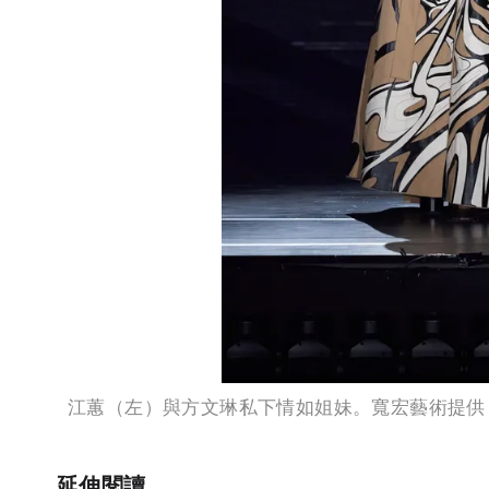
江蕙（左）與方文琳私下情如姐妹。寬宏藝術提供
延伸閱讀