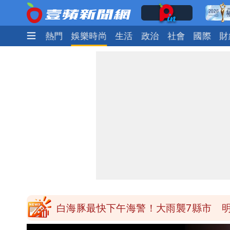
最新
焦點
熱門
娛樂時尚
生活
政治
社會
國際
財
白海豚最快下午海警！大雨襲7縣市 
白海豚路徑「搖擺」 暴風圈估擦沿岸！
白海豚4個關鍵時間點！專家：明晚起
老公外遇修復內幕！欣西亞曬牽手照「
白海豚最快下午海警！大雨襲7縣市 