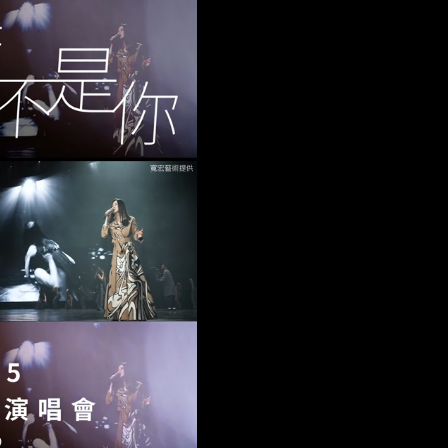
可能籠罩4縣市