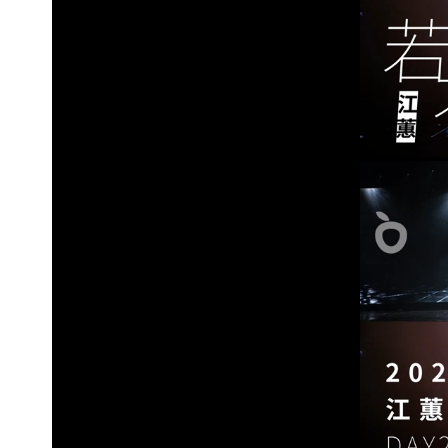
白海豚路徑「搖擺」 暴風圈估擦沿岸！