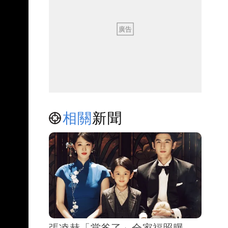
相關
新聞
張凌赫「當爸了」全家福照曝