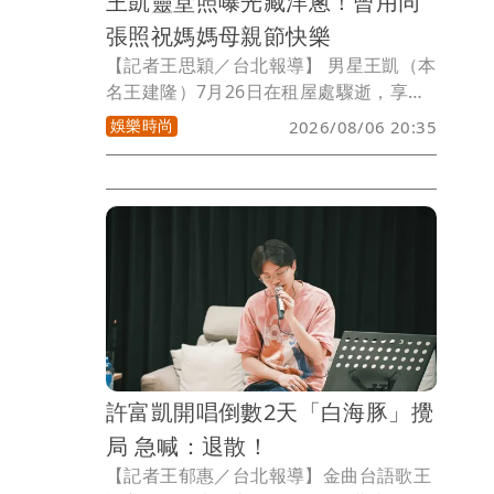
王凱靈堂照曝光藏洋蔥！曾用同
張照祝媽媽母親節快樂
【記者王思穎／台北報導】 男星王凱（本
名王建隆）7月26日在租屋處驟逝，享年
43歲。明（7日）起靈堂連3天開放供親友
娛樂時尚
2026/08/06 20:35
弔唁。今靈堂照片曝光，他穿著白色上
衣，露出陽光溫暖笑容，令人無限懷念。
感傷的是，這張靈堂照片，是王凱生前為
保養品代言而拍攝，曾在母親節時，用這
張照片，發文祝福媽媽母親節快樂，如今
卻是白髮人送黑髮人。
許富凱開唱倒數2天「白海豚」攪
局 急喊：退散！
【記者王郁惠／台北報導】金曲台語歌王