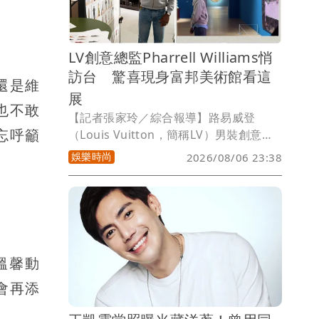
肖能在這波換季黃金時刻把存款數字往上
衝。
LV創意總監Pharrell Williams悄
訪台 驚喜現身富邦美術館看這
還是維
展
也不敢
【記者張家玲／綜合報導】路易威登
忘呼籲
（Louis Vuitton，簡稱LV）男裝創意總
監「菲董」Pharrell Williams悄悄現蹤台
娛樂時尚
2026/08/06 23:38
灣！富邦美術館今在IG限時動態，分享了
菲董親臨欣賞展覽的照片，寫道「謝謝好
朋友菲董的到訪」，讓時尚迷又驚又喜。
溫馨動
會再添