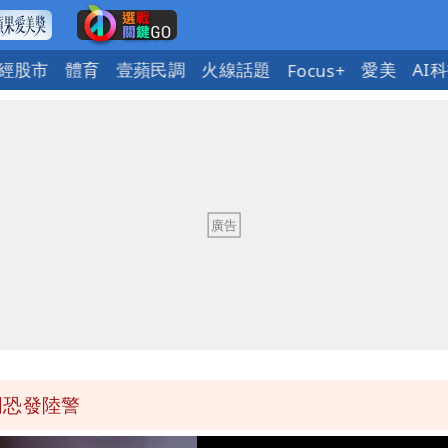
經股市
體育
壹蘋民調
火線話題
愛美
AI
Focus+
明恐發陸警
可能籠罩4縣市
風雨最大
2人身體卻僵硬」
明恐發陸警