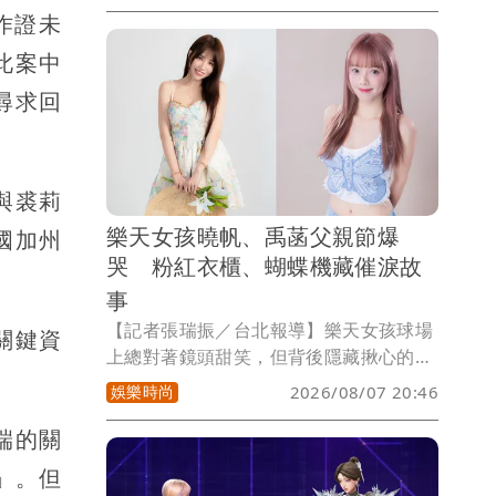
生子「親爹在西安，可別瞎造謠了」。
）作證未
此案中
尋求回
與裘莉
樂天女孩曉帆、禹菡父親節爆
國加州
哭 粉紅衣櫃、蝴蝶機藏催淚故
事
【記者張瑞振／台北報導】樂天女孩球場
關鍵資
上總對著鏡頭甜笑，但背後隱藏揪心的家
庭故事！樂天女孩副舞蹈總監曉帆與樂天
娛樂時尚
2026/08/07 20:46
女孩禹菡，適逢父親節，罕見敞開心扉，
端的關
淚揭被隱藏在聚光燈下的父女秘密 !無論
總是不擅於言詞表達，想要回到過去多與
」。但
父母創造美好回憶的曉帆、或年輕時超任