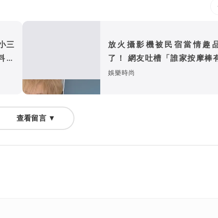
小三
放火攝影機被民宿當情趣
料者
了！ 網友吐槽「誰家按摩棒
幕、鏡頭」
娛樂時尚
查看留言 ▼