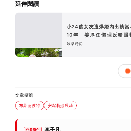
延伸閱讀
小24歲女友遭爆婚內出軌當
10年 姜厚任懶理反嗆爆
「頭腦有問題」
娛樂時尚
文章標籤
布萊德彼特
安潔莉娜裘莉
李子凡
作者簡介