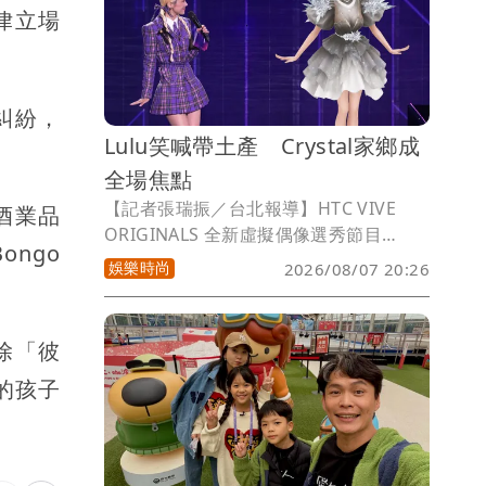
律立場
性，吵鬧要負債累累的父親買手機的禹
菡，都是成長的軌跡。
糾紛，
Lulu笑喊帶土產 Crystal家鄉成
全場焦點
【記者張瑞振／台北報導】HTC VIVE
的酒業品
ORIGINALS 全新虛擬偶像選秀節目
ongo
《VPOP ASIA》最新一集，由持修、蔡詩
娛樂時尚
2026/08/07 20:26
芸、Leo王繼續為選手的二輪自選曲積分
賽點評把關。除了節目正片，該節目每週
四晚間持續推出由選手陪伴粉絲觀看 YT
除「彼
直播的活動，以及每週一的特別企劃，話
的孩子
題熱度不減。