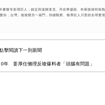
卡麥隆等影壇巨人；鎮定與湯姆漢克、丹佐華盛頓、布萊德彼特裝
我愛你，台灣」後推開另一扇門，持續觀察、報導狂人川普的全球實
點擊閱讀下一則新聞
10年 姜厚任懶理反嗆爆料者「頭腦有問題」