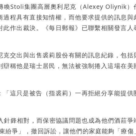
oli集團高層奧利尼克（Alexey Oliynik
商過程具有直接知情權，而他要求提供的訊息與
對此作出裁決。《每日郵報》已聯繫相關發言人
尼克交出與出售裘莉股份有關的訊息紀錄，包括
則辯稱他是瑞士居民，無法被強制捲入這場在美
y》：「這只是被告（指裘莉）一再拒絕分享能提供
陷入針鋒相對，而保密協議問題也成為他們酒莊爭
結束紛爭」，撤回訴訟，讓他們的家庭能夠「療傷