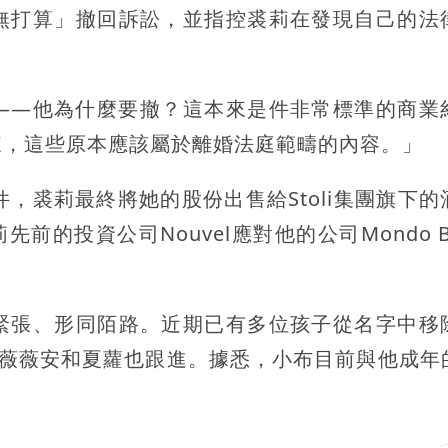
無打算」撤回訴訟，並指控裘莉在發現自己的法
——他為什麼要撤？這本來是件非常標準的商業
來，這些原本應該屬於離婚法庭範疇的內容。」
文件，裘莉最終將她的股份出售給Stoli集團旗下
裘莉先前的投資公司Nouvel應對他的公司Mondo B
緊張、形同陌路。近期已有多位孩子從名字中移
之後薇薇安和夏蘿也跟進。據悉，小布目前與他成年