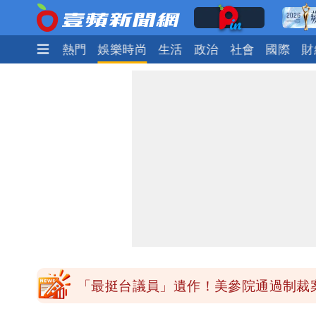
最新
焦點
熱門
娛樂時尚
生活
政治
社會
國際
財
「最挺台議員」遺作！美參院通過制裁案
「白海豚」雨炸8縣市！逼近台灣恐擺
「最挺台議員」遺作！美參院通過制裁案