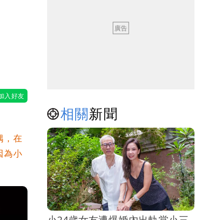
相關
新聞
偶，在
因為小
小24歲女友遭爆婚內出軌當小三