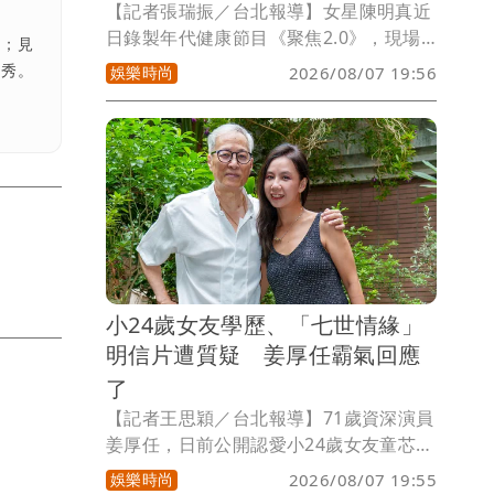
【記者張瑞振／台北報導】女星陳明真近
日錄製年代健康節目《聚焦2.0》，現場
熟；見
清唱經典歌曲〈變心的翅膀〉，好歌喉依
娛樂時尚
境秀。
2026/08/07 19:56
舊，除了維持亮麗狀態，她更跨界攻讀輔
仁大學長期照護研究所，順利取得碩士學
位。
小24歲女友學歷、「七世情緣」
明信片遭質疑 姜厚任霸氣回應
了
【記者王思穎／台北報導】71歲資深演員
姜厚任，日前公開認愛小24歲女友童芯
（本名陳苡孋），並大方分享兩人的七世
娛樂時尚
2026/08/07 19:55