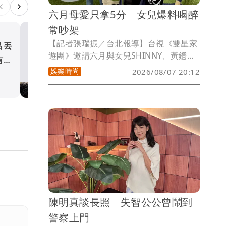
六月母愛只拿5分 女兒爆料喝醉
常吵架
【記者張瑞振／台北報導】台視《雙星家
品丟
閨蜜兒子被瞎指精主周杰倫
遊團》邀請六月與女兒SHINNY、黃鐙輝
有螢
揭孩子生父真相
與兒子阿寶，一同展開親子旅程，兩組家
娛樂時尚
2026/08/07 20:12
娛樂時尚
庭首次帶著孩子錄製節目，不僅一起體驗
畫髒髒畫、溜冰，也一同品嚐美食，旅程
從一見面便充滿歡笑，六月也貼心準備自
己平常愛吃的早餐與黃鐙輝、阿寶分享。
陳明真談長照 失智公公曾鬧到
警察上門