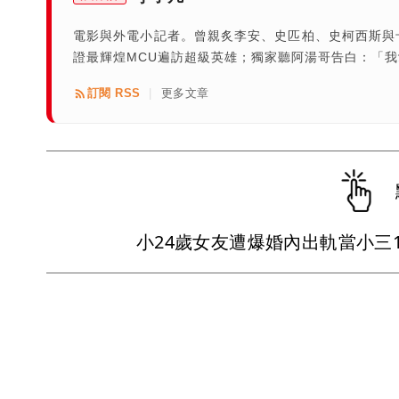
電影與外電小記者。曾親炙李安、史匹柏、史柯西斯與
證最輝煌MCU遍訪超級英雄；獨家聽阿湯哥告白：「
訂閱 RSS
更多文章
|
小24歲女友遭爆婚內出軌當小三