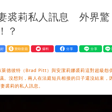
盪 這幾區飆豪雨
妻裘莉私人訊息 外界驚
！？
好
贊助壹蘋
我要爆料
德彼特（Brad Pitt）與安潔莉娜裘莉這對超級怨
協議。沒想到，兩人在法庭短兵相接的日子還沒結束，
前妻裘莉的私人訊息。