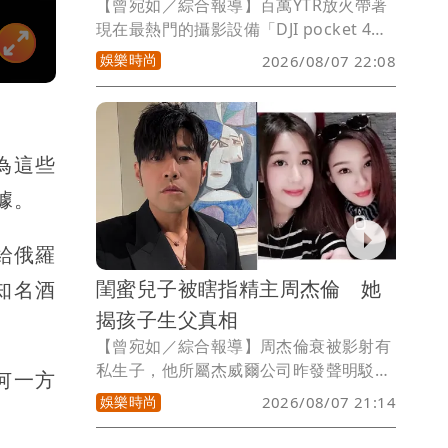
【曾宛如／綜合報導】百萬YTR放火帶著
現在最熱門的攝影設備「DJI pocket 4
pro」去澎湖玩並拍片，不料忘在民宿
娛樂時尚
2026/08/07 22:08
裡，因為素材都在裡面，他崩潰大哭，覺
得沒辦法呼吸，致電民宿確定被工作人員
當成垃圾丟掉了，他一度衝去有50噸垃圾
的集中地翻找，但最後還是沒找到，他與
為這些
民宿老闆已談妥賠償條件，但民宿清潔人
員聲稱「以為相機是按摩棒才丟」，網友
據。
吐槽覺得難以置信，「誰家按摩棒會有螢
幕跟鏡頭」、「就算是按摩棒也不該擅自
給俄羅
扔掉客人物品」。
閨蜜兒子被瞎指精主周杰倫 她
是知名酒
揭孩子生父真相
【曾宛如／綜合報導】周杰倫衰被影射有
私生子，他所屬杰威爾公司昨發聲明駁斥
何一方
不實傳聞，而傳聞中的女主角劉若雪是女
娛樂時尚
2026/08/07 21:14
股東，她今也委託律師發聲明闢謠，而閨
蜜Amy姐早她一步出聲，直指傳聞中的私