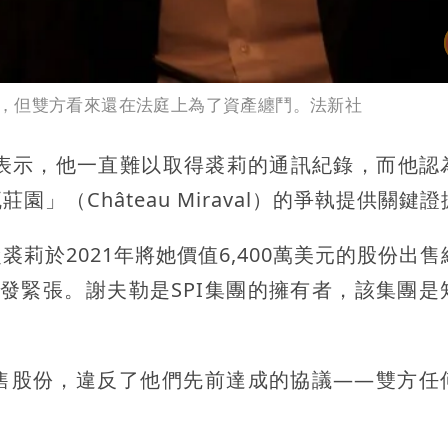
，但雙方看來還在法庭上為了資產纏鬥。法新社
件表示，他一直難以取得裘莉的通訊紀錄，而他認
（Château Miraval）的爭執提供關鍵證
莉於2021年將她價值6,400萬美元的股份出售
情勢越發緊張。謝夫勒是SPI集團的擁有者，該集團
售股份，違反了他們先前達成的協議——雙方任