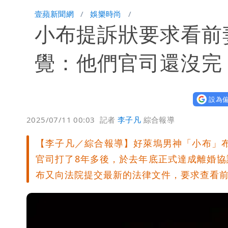
「白海豚」雨炸8縣市！逼近台灣恐擺
壹蘋新聞網
娛樂時尚
小布提訴狀要求看前
覺：他們官司還沒完
設為偏
2025/07/11 00:03
記者
李子凡
綜合報導
【李子凡／綜合報導】好萊塢男神「小布」布萊
官司打了8年多後，於去年底正式達成離婚
布又向法院提交最新的法律文件，要求查看