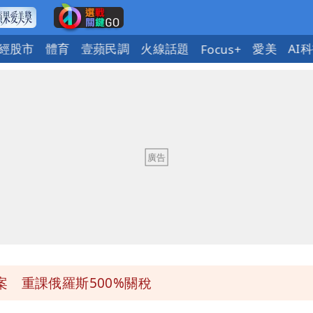
經股市
體育
壹蘋民調
火線話題
愛美
AI
Focus+
 重課俄羅斯500%關稅
盪 這幾區飆豪雨
 重課俄羅斯500%關稅