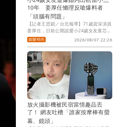
10年 姜厚任懶理反嗆爆料者
「頭腦有問題」
【記者王思穎／台北報導】71歲資深演員
姜厚任，日前公開認愛小24歲女友童芯
（本名陳苡孋），大方受訪，沒想到童芯
娛樂時尚
2026/08/07 22:26
先被質疑台大「3碩1博」學霸學歷造假，
三封證明兩人七世情緣的76年明信片也遭
疑，現在又有女網友跳出來爆料，陳苡孋
是破壞婚姻的小三，姜厚任對此也回應
了。
放火攝影機被民宿當情趣品丟
了！ 網友吐槽「誰家按摩棒有螢
幕、鏡頭」