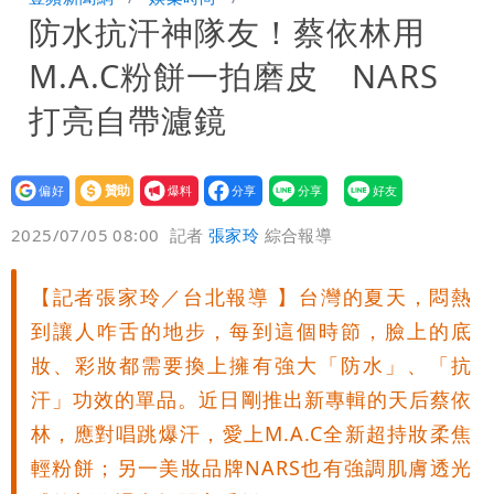
防水抗汗神隊友！蔡依林用
雨這時才變小
五月天冠佑20歲女兒「遭AI假造不雅影
M.A.C粉餅一拍磨皮 NARS
像」 憤怒發聲：已截圖
打亮自帶濾鏡
設為
贊助
我要
偏好
壹蘋
爆料
2025/07/05 08:00
記者
張家玲
綜合報導
【記者張家玲／台北報導 】台灣的夏天，悶熱
到讓人咋舌的地步，每到這個時節，臉上的底
妝、彩妝都需要換上擁有強大「防水」、「抗
汗」功效的單品。近日剛推出新專輯的天后蔡依
林，應對唱跳爆汗，愛上M.A.C全新超持妝柔焦
輕粉餅；另一美妝品牌NARS也有強調肌膚透光