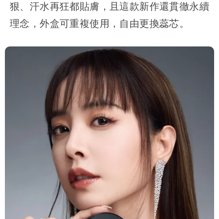
狠、汗水再狂都貼膚，且這款新作還貫徹永續
理念，外盒可重複使用，自由更換蕊芯。