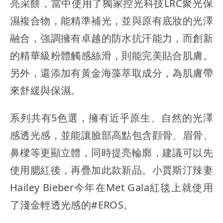
亮采餅，當中使用了獨家控光科技LRC聚光保
濕複合物，能精準補光，並與原有底妝的光澤
融合，強調擁有卓越的防水抗汗能力，而創新
的精華級粉體觸感絲滑，則能完美貼合肌膚。
另外，還添加有黃金海藻萃取成分，為肌膚帶
來舒緩與保濕。
系列共有5色選，擁有近乎原生、自然的光澤
感透光感，並能讓臉部高點包含顴骨、眉骨、
鼻樑等更顯立體，同時提亮輪廓，建議可以先
使用腮紅後，再疊加此款新品。小賈斯汀辣妻
Hailey Bieber今年在Met Gala紅毯上就使用
了淺金輕透光感的#EROS。