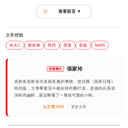
查看留言 ▼
文章標籤
M.A.C
蔡依林
時尚
美妝
彩妝
NARS
張家玲
作者簡介
喜歡各喜歡各式各樣美麗的事物，曾任職《蘋果日報》
時尚版，大學畢業至今都在時尚圈打滾，是個內向系資
深時尚編輯，最近剛養了一隻很可愛的小狗。
訂閱 RSS
更多文章
|