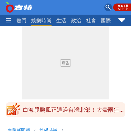
焦點
熱門
娛樂時尚
生活
政治
社會
國際
財經股
颱風相當有感！海警持續到明晨 北部風
雨這時才變小
五月天冠佑20歲女兒「遭AI假造不雅影
像」 憤怒發聲：已截圖
最新風雨預測！今天「9地區」達停班課
標準
悲傷父親節！超級球星梅西之父病逝
白海豚颱風正通過台灣北部！大豪雨狂轟
竹苗 雨襲12縣市
颱風相當有感！海警持續到明晨 北部風
壹蘋新聞網
娛樂時尚