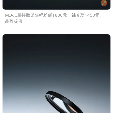
M.A.C超持妝柔焦輕粉餅1800元、補充蕊1450元。
品牌提供