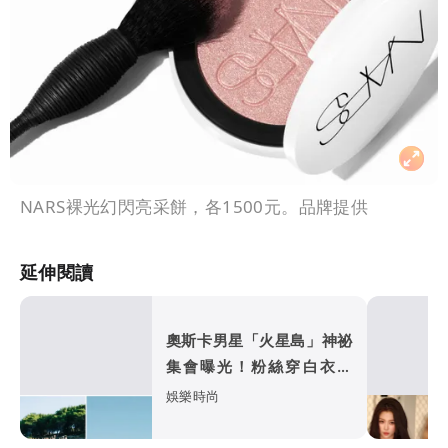
NARS裸光幻閃亮采餅，各1500元。品牌提供
延伸閱讀
奧斯卡男星「火星島」神祕
集會曝光！粉絲穿白衣朝
拜 邪教疑雲再起
娛樂時尚