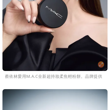
蔡依林愛用M.A.C全新超持妝柔焦輕粉餅。品牌提供