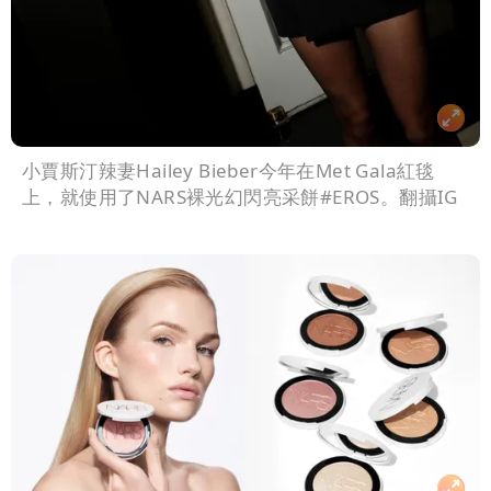
小賈斯汀辣妻Hailey Bieber今年在Met Gala紅毯
上，就使用了NARS裸光幻閃亮采餅#EROS。翻攝IG