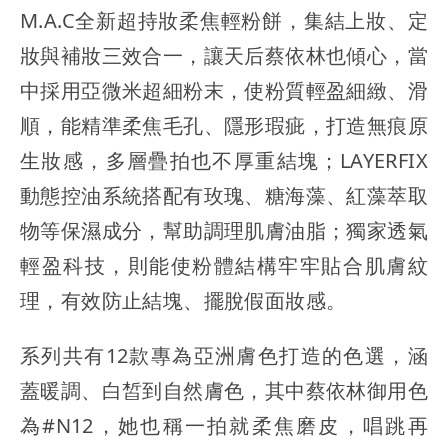
M.A.C全新超持妝柔焦輕粉餅，集結上妝、定
妝與補妝三效合一，讓天后蔡依林也傾心，當
中採用亞微米超細粉末，使粉質輕盈細緻、滑
順，能精準柔焦毛孔、隱形瑕疵，打造無痕原
生妝感，多層疊拍也不厚重結塊；LAYERFIX
動態控油系統搭配有玫瑰、糖海藻、紅藻萃取
物等保濕成分，幫助調理肌膚油脂；獨家透氣
輕盈科技，則能使粉體結構牢牢貼合肌膚紋
理，有效防止結塊、擺脫假面妝感。
系列共有12款專為亞洲膚色打造的色選，涵
蓋暖調、白皙到自然膚色，其中蔡依林御用色
為#N12，她也稱一拍就柔焦磨皮，唱跳再