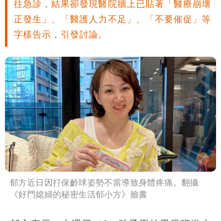
往急診，結果卻發現醫院牆上已貼著「醫療崩壞
正發生」、「醫護人力不足」、「不要催促」等
字樣告示，引發討論。
郁方近日因打保齡球姿勢不當導致身體疼痛。翻攝
《好門媳婦的秘密生活郁小方》臉書