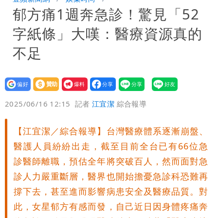
郁方痛1週奔急診！驚見「52
每天看診到半夜
慈濟爆世紀大騙局 AIT發文高級酸！他
字紙條」大嘆：醫療資源真的
笑：真的很會
白海豚大亂！航空66架次取消、船班39
不足
航次停航
姜厚任不信嫩女友「辣手摧花」 創演藝
設為
贊助
我要
工會最遺憾1事
白海豚勾到「台灣陸地」了！雙眼牆旋
偏好
壹蘋
爆料
2025/06/16 12:15
記者
江宜潔
綜合報導
繞 路徑擺盪
特斯拉衝夜市…猛撞12車！民眾嚇「賓士
【江宜潔／綜合報導】台灣醫療體系逐漸崩盤、
救好幾條人命」
他揭日本捐AZ疫苗秘辛「專為台生
醫護人員紛紛出走，截至目前全台已有66位急
產」：終還陳時中清白
白海豚「大轉彎」機率非常小！明強度有
診醫師離職，預估全年將突破百人，然而面對急
診人力嚴重斷層，醫界也開始擔憂急診科恐難再
變化
1元商品開搶！超市、量販週末優惠 父
撐下去，甚至進而影響病患安全及醫療品質。對
此，女星郁方有感而發，自己近日因身體疼痛奔
親節吃牛排、海鮮