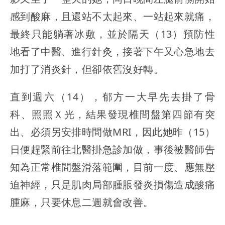
感到酸麻，且還站不太起來、一站起來就痛，
最終只能躺著冰敷，並於隔天（13）預防性
地看了中醫、進行針灸，接著下午又心急地去
加打了消炎針，但卻依舊沒好轉。
直到週六（14），郁方一大早先去掛了骨
科、照照Ｘ光，結果發現椎間盤第四節有突
出、必須另安排時間做MRI，因此她昨（15）
日便趕緊前往北醫掛急診加做，事後被醫師告
知為正常椎間盤滑落範圍，目前一度、應無壓
迫神經，只是肌肉局部腫脹發炎損傷造成酸痛
腫麻，只要休息二週就會改善。