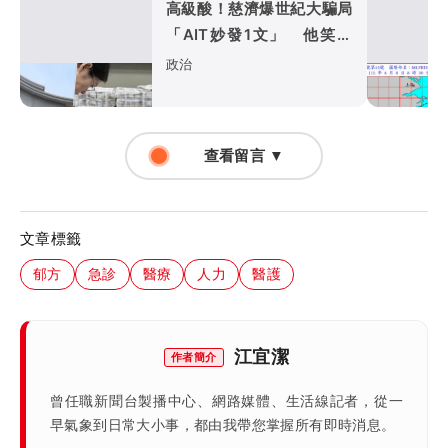
高級酸！慈濟爆世紀大騙局
「AIT妙發1文」 他笑：
真的很會
政治
查看留言 ▼
文章標籤
郁方
急診
醫療
人力
醫護
江宜潔
作者簡介
曾任職新聞台製播中心、網路媒體、生活線記者，從一
早氣象到日常大小事，都由我帶您掌握所有即時消息。