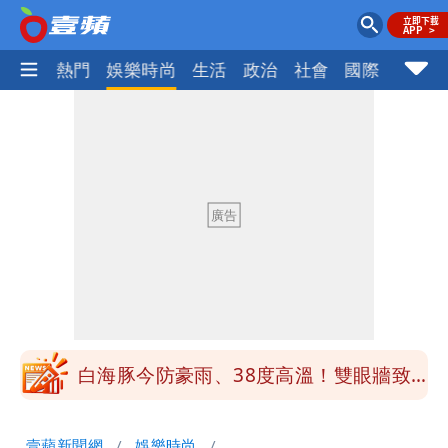
焦點
熱門
娛樂時尚
生活
政治
社會
國際
財經股
白海豚「大轉彎」機率非常小！明強度有
變化
1元商品開搶！超市、量販週末優惠 父
親節吃牛排、海鮮
楊千霈一打二帶女兒出國 崩潰哭得極狼
狽
白海豚颱風來襲！北市開放3區疏散門紅
黃線停車
白海豚今防豪雨、38度高溫！雙眼牆致
「海豚跳」
名醫「掛蔣萬安布條」被出征！他大笑：
壹蘋新聞網
娛樂時尚