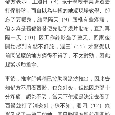
郁方表示，上週日（8）孩子學校畢業班遊去
打保齡球，而自以為年輕的她還現場教學、卻
忘了要暖身，結果隔天（9）腰椎有些疼痛，
但以為是舊傷復發便先貼了幾片貼布，直到再
隔一天（10）因工作錄影坐了整天、回家後
開始感到有點不舒服，週三（11）才驚覺以
前閃過腰的地方痛得不得了、不太對勁，因此
趕緊求助推拿。
事後，推拿師傅稱已協助將淤沙推出，因此告
知郁方不用看西醫、也免針灸，但她因患部十
分疼痛、認為不妥，當天下午還是決定去看了
西醫並打了消炎針；殊不知，週四（12）錄
影又坐了一整天的她，同日晚間左腿前側開始