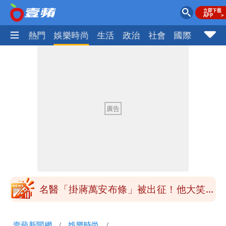
焦點
熱門
娛樂時尚
生活
政治
社會
國際
財經股
白海豚「大轉彎」機率非常小！明強度有
變化
楊千霈一打二帶女兒出國 崩潰哭得極狼
狽
白海豚颱風來襲！北市開放3區疏散門紅
黃線停車
白海豚今防豪雨、38度高溫！雙眼牆致
「海豚跳」
名醫「掛蔣萬安布條」被出征！他大笑：
每天看診到半夜
慈濟爆世紀大騙局 AIT發文高級酸！他
壹蘋新聞網
娛樂時尚