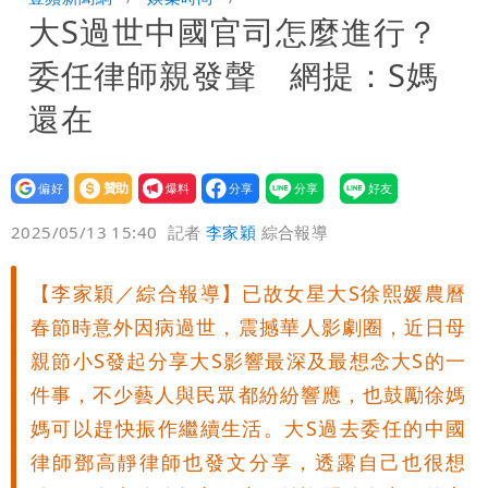
大S過世中國官司怎麼進行？
笑：真的很會
白海豚大亂！航空66架次取消、船班39
委任律師親發聲 網提：S媽
航次停航
姜厚任不信嫩女友「辣手摧花」 創演藝
還在
工會最遺憾1事
白海豚勾到「台灣陸地」了！雙眼牆旋
設為
贊助
我要
繞 路徑擺盪
特斯拉衝夜市…猛撞12車！民眾嚇「賓士
偏好
壹蘋
爆料
2025/05/13 15:40
記者
李家穎
綜合報導
救好幾條人命」
他揭日本捐AZ疫苗秘辛「專為台生
【李家穎／綜合報導】已故女星大S徐熙媛農曆
產」：終還陳時中清白
白海豚「大轉彎」機率非常小！明強度有
春節時意外因病過世，震撼華人影劇圈，近日母
變化
楊千霈一打二帶女兒出國 崩潰哭得極狼
親節小S發起分享大S影響最深及最想念大S的一
件事，不少藝人與民眾都紛紛響應，也鼓勵徐媽
狽
媽可以趕快振作繼續生活。大S過去委任的中國
律師鄧高靜律師也發文分享，透露自己也很想