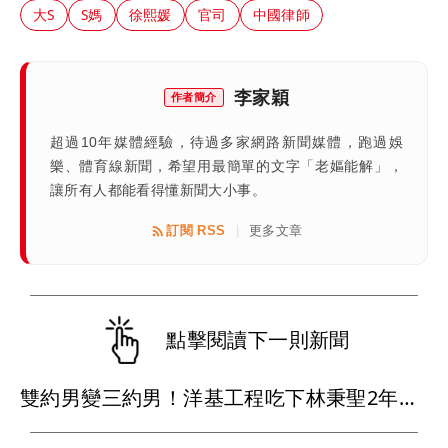
大S
S媽
徐熙媛
官司
中國律師
李家穎
作者簡介
超過10年媒體經驗，待過多家網路新聞媒體，跑過娛
樂、體育線新聞，希望用最簡單的文字「老嫗能解」，
讓所有人都能看得懂新聞大小事。
訂閱 RSS
更多文章
|
點擊閱讀下一則新聞
雙約男變三約男！洋基工程吃下林秉聖2年合約 戰神超暖背官司又送球員