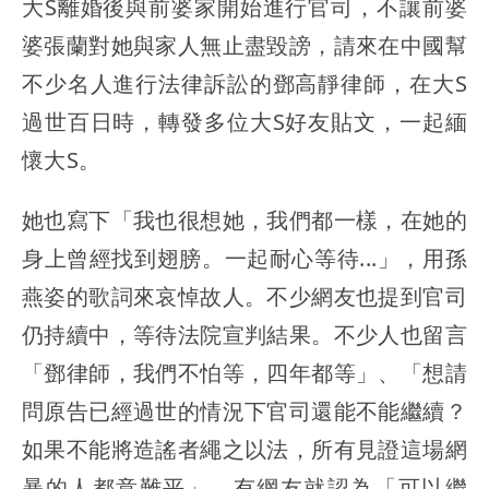
大S離婚後與前婆家開始進行官司，不讓前婆
婆張蘭對她與家人無止盡毀謗，請來在中國幫
不少名人進行法律訴訟的鄧高靜律師，在大S
過世百日時，轉發多位大S好友貼文，一起緬
懷大S。
她也寫下「我也很想她，我們都一樣，在她的
身上曾經找到翅膀。一起耐心等待...」，用孫
燕姿的歌詞來哀悼故人。不少網友也提到官司
仍持續中，等待法院宣判結果。不少人也留言
「鄧律師，我們不怕等，四年都等」、「想請
問原告已經過世的情況下官司還能不能繼續？
如果不能將造謠者繩之以法，所有見證這場網
暴的人都意難平」，有網友就認為「可以繼