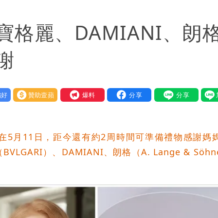
9航次停航
格麗、DAMIANI、朗
藝工會最遺憾1事
繞 路徑擺盪
謝
士救好幾條人命」
好
贊助壹蘋
我要爆料
」：終還陳時中清白
有變化
在5月11日，距今還有約2周時間可準備禮物感謝媽
紅黃線停車
RI）、DAMIANI、朗格（A. Lange & Söh