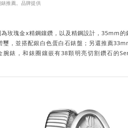
腕錶推薦。品牌提供
腕錶，分別為玫瑰金x精鋼鑲鑽，以及精鋼設計，35mm
碧璽，並搭配銀白色蛋白石錶盤；另還推薦33m
腕錶，和錶圈鑲嵌有38顆明亮切割鑽石的Serpe