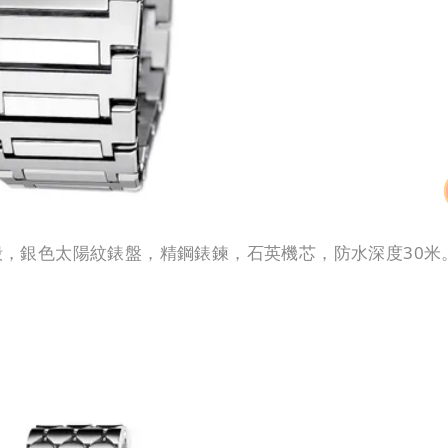
錶殼，銀色太陽紋錶盤，精鋼錶鍊，石英機芯，防水深度30米