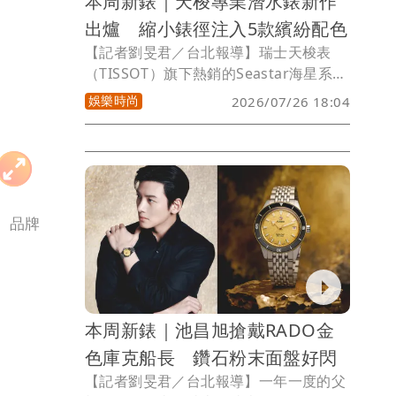
本周新錶｜天梭專業潛水錶新作
出爐 縮小錶徑注入5款繽紛配色
【記者劉旻君／台北報導】瑞士天梭表
（TISSOT）旗下熱銷的Seastar海星系
列，今夏推出全新成員，本季焦點為
娛樂時尚
2026/07/26 18:04
Seastar 2000防水600米專業版腕錶，不
僅帶來深藍、亮橘與風暴灰等5款夏日新
色，錶徑更從原先46毫米微調至更適合日
常佩戴的44毫米，搭配霧面拉絲錶殼與快
拆錶帶系統，讓專業潛水錶完美融入都會
風格穿搭。
。品牌
本周新錶｜池昌旭搶戴RADO金
色庫克船長 鑽石粉末面盤好閃
【記者劉旻君／台北報導】一年一度的父