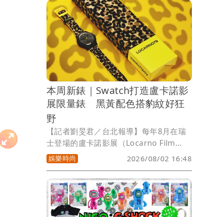
Multifort TV Big Date對錶，將玫瑰金筆
觸注入經典電視框輪廓，無論自己配戴或
當成情侶對錶都能展現浪漫氣息。
本周新錶｜Swatch打造盧卡諾影
展限量錶 黑黃配色搭豹紋好狂
野
【記者劉旻君／台北報導】每年8月在瑞
士登場的盧卡諾影展（Locarno Film
Festival），即將在5日至15日舉行，身
娛樂時尚
2026/08/02 16:48
為在地腕錶品牌代表的Swatch，再次擔
任影展主要合作夥伴。為慶祝這場電影盛
事，也特別發表全新限量版腕錶
LOCARNO79 PAY，以影展的最高榮譽
「金豹獎」為靈感，將豹紋元素融入設