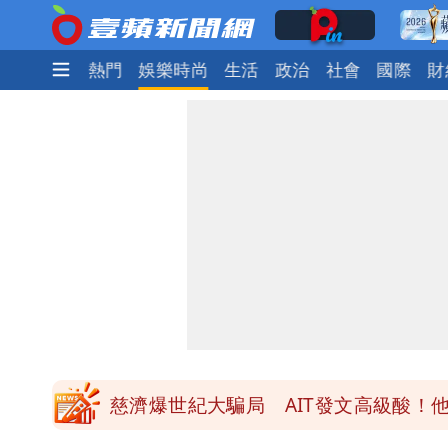
最新
焦點
熱門
娛樂時尚
生活
政治
社會
國際
財
白海豚「大轉彎」機率非常小！明強度
白海豚颱風來襲！北市開放3區疏散門
白海豚今防豪雨、38度高溫！雙眼牆致
名醫「掛蔣萬安布條」被出征！他大笑
慈濟爆世紀大騙局 AIT發文高級酸！