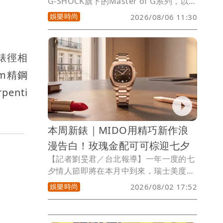
G-SHOCK旗下的Master of G系列，以
陸、海、空3大主題為極端環境打造出對
娛樂時尚
2026/08/06 11:30
應強悍作品。其中，代表航空領域的
GRAVITYMASTER家族，近日以超音速噴
射機為設計靈感，推出全新日本製GWR-
的錶徑相
B3000系列腕錶，搭載新開發的TOUGH
MVT.2機芯，結合雙層中空錶殼與防光線
m精鋼
反射錶盤，共推出3款金屬配色，讓飛行
nti
錶兼具專業性能與帥氣時尚。
本周新錶｜MIDO用精巧新作浪
漫告白！玫瑰金配可可棕迎七夕
【記者劉旻君／台北報導】一年一度的七
夕情人節即將在本月中到來，瑞士美度表
（MIDO）為此推出全新Multifort TV 28
娛樂時尚
2026/08/02 17:52
腕錶，將可可棕色調與溫暖玫瑰金結合，
優雅又有質感的外觀相當適合甜蜜節日穿
戴。品牌另同步推薦Multifort TV 35與