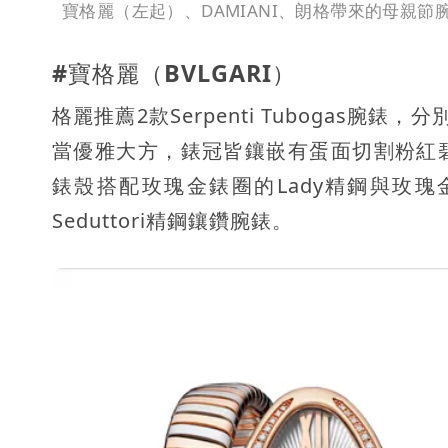
寶格麗（左起）、DAMIANI、朗格帶來的母親節
#寶格麗（BVLGARI）
格麗推薦2款Serpenti Tubogas
當優雅大方，錶冠皆鑲嵌有蛋面切割粉紅
錶殼搭配玫瑰金錶圈的Lady精鋼與玫瑰金
Seduttori精鋼鑲鑽腕錶。