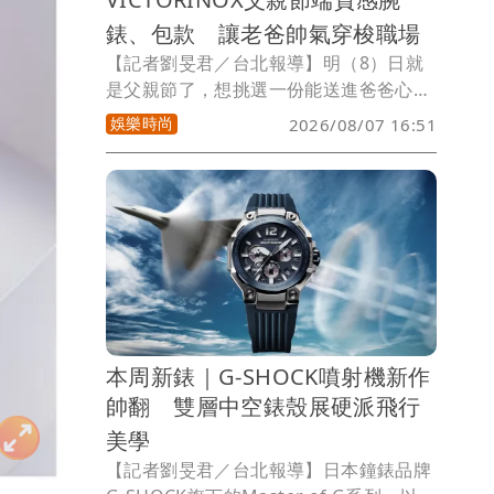
錶、包款 讓老爸帥氣穿梭職場
【記者劉旻君／台北報導】明（8）日就
是父親節了，想挑選一份能送進爸爸心坎
裡的禮物，不妨從日常生活用品著手。以
娛樂時尚
2026/08/07 16:51
多功能軍刀製作聞名的瑞士維氏
（VICTORINOX），此次端出爸爸經常用
到的腕錶、旅行箱以及商務包款，為不同
風格的父親量身打造質感送禮提案，無論
是工作、出差旅行與日常生活等各種場
合，都能以時髦姿態輕鬆應對。
本周新錶｜G-SHOCK噴射機新作
帥翻 雙層中空錶殼展硬派飛行
美學
【記者劉旻君／台北報導】日本鐘錶品牌