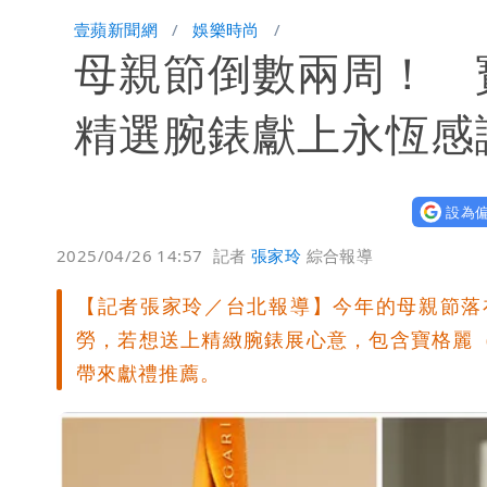
白海豚大亂！航空66架次取消、船班3
壹蘋新聞網
娛樂時尚
母親節倒數兩周！ 寶
姜厚任不信嫩女友「辣手摧花」 創演
白海豚勾到「台灣陸地」了！雙眼牆旋
精選腕錶獻上永恆感
特斯拉衝夜市…猛撞12車！民眾嚇「賓
設為偏
他揭日本捐AZ疫苗秘辛「專為台生產
2025/04/26 14:57
記者
張家玲
綜合報導
白海豚「大轉彎」機率非常小！明強度
【記者張家玲／台北報導】今年的母親節落
白海豚颱風來襲！北市開放3區疏散門
勞，若想送上精緻腕錶展心意，包含寶格麗（BVLGA
帶來獻禮推薦。