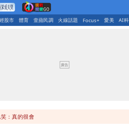
經股市
體育
壹蘋民調
火線話題
愛美
AI
Focus+
有變化
紅黃線停車
「海豚跳」
：每天看診到半夜
他笑：真的很會