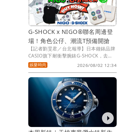
計，從外觀上展現出充滿野性魅力的藝術
氣息。
G-SHOCK x NIGO®聯名周邊登
場！角色公仔、潮流T預備開搶
【記者劉旻君／台北報導】日本鐘錶品牌
CASIO旗下耐衝擊腕錶G-SHOCK，去年
邀請潮流教父NIGO®設計以品牌4大經典
娛樂時尚
2026/08/02 12:34
腕錶為原型的原創角色，當時就曾預告雙
方會持續推出全新企劃，如今，這些原創
角色也化身一系列可愛潮流周邊，涵蓋T
恤、棉質方巾、托特包及收藏公仔等，輕
鬆讓日常造型展現NIGO®特有的潮流風
格。限量周邊預計於8月8日（六）正式開
賣。