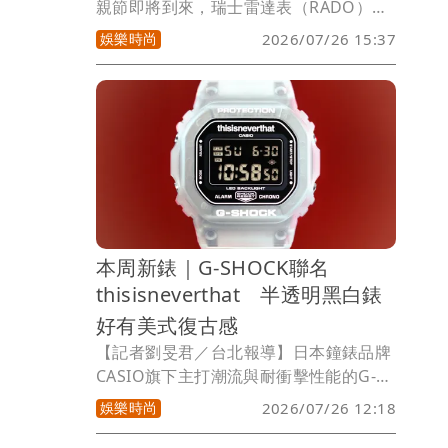
親節即將到來，瑞士雷達表（RADO）結
合近年熱門的MBTI人格特質，挑選4款高
娛樂時尚
2026/07/26 15:37
科技陶瓷腕錶，分別為外E型、內斂I型、
隨性P型以及嚴謹J型等不同特質的爸爸提
供命定設計。其中，金色面盤的Captain
Cook庫克船長新作，則請來代言人池昌
旭搶先佩戴，透過俐落身姿，詮釋成熟型
男的日常時尚造型。
本周新錶｜G-SHOCK聯名
thisisneverthat 半透明黑白錶
好有美式復古感
【記者劉旻君／台北報導】日本鐘錶品牌
CASIO旗下主打潮流與耐衝擊性能的G-
SHOCK，近日展開跨界合作，攜手韓國
娛樂時尚
2026/07/26 12:18
人氣潮牌thisisneverthat，推出全新聯