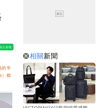
格
相關
新聞
媽的辛
ne）都
VICTORINOX父親節端質感腕