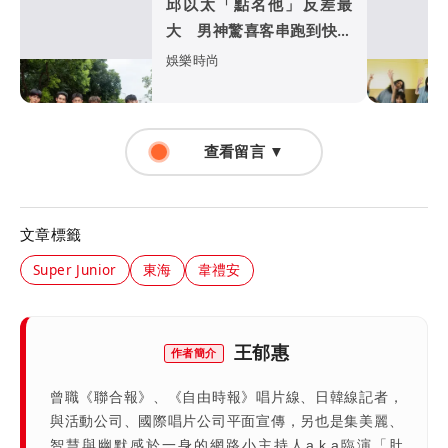
邱以太「點名他」反差最
大 男神驚喜客串跑到快虛
脫
娛樂時尚
查看留言 ▼
文章標籤
Super Junior
東海
韋禮安
王郁惠
作者簡介
曾職《聯合報》、《自由時報》唱片線、日韓線記者，
與活動公司、國際唱片公司平面宣傳，另也是集美麗、
智慧與幽默感於一身的網路小主持人a.k.a臨演「肚