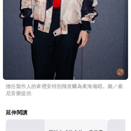
擔任製作人的韋禮安特別飛首爾為東海備唱。圖／索
尼音樂提供
延伸閱讀