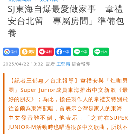
SJ東海自爆最愛做家事 韋禮
每天看診到半夜
慈濟爆世紀大騙局 AIT發文高級酸！他
安台北留「專屬房間」準備包
笑：真的很會
白海豚勾到「台灣陸地」了！雙眼牆旋
養
繞 路徑擺盪
醫學教授林慶順意外離世 女兒沉痛證實
設為
贊助
我要
偏好
壹蘋
爆料
2025/04/22 13:32
記者
王郁惠
綜合報導
【記者王郁惠／台北報導】韋禮安與「灶咖男
團」Super Junior成員東海推出中文新歌《最
好的朋友》；為此，擔任製作人的韋禮安特別飛
往首爾為東海配唱，曾表示台灣是家人的東海，
中文發音難不倒，他表示：「之前在SUPER
JUNIOR-M活動時也唱過很多中文歌曲，所以不