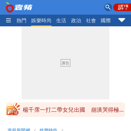
焦點
熱門
娛樂時尚
生活
政治
社會
國際
財經股
白海豚勾到「台灣陸地」了！雙眼牆旋
繞 路徑擺盪
醫學教授林慶順意外離世 女兒沉痛證實
最低0元！超商飲品好康快看 優惠組一
次可買27杯
白海豚今防豪雨、38度高溫！雙眼牆致
「海豚跳」
楊千霈一打二帶女兒出國 崩潰哭得極狼
狽
名醫「掛蔣萬安布條」被出征！他大笑：
壹蘋新聞網
娛樂時尚