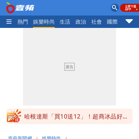
焦點
熱門
娛樂時尚
生活
政治
社會
國際
財經股
白海豚明恐海警！全台大雨3天「這區下
到紫爆」
疑「破百間日租套房」遭罰25萬 業者
說話了
她遲到1分鐘被迫請假1小時 律師：已
觸法
白海豚颱風進逼！北市再放整備假？蔣萬
安說了
哈根達斯「買10送12」！超商冰品好康
快看 思樂冰僅10元
華語天王遭亂爆私生子 周杰倫無辜捲
壹蘋新聞網
娛樂時尚