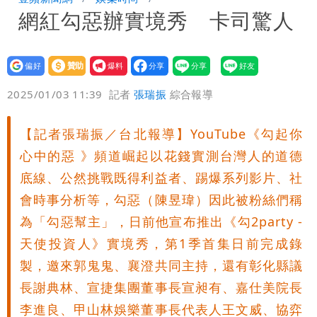
網紅勾惡辦實境秀 卡司驚人
入！杰威爾發聲明怒斥
比政府還有愛！台灣暖捐熊本「1物資」
日人讚爆：乾脆給台灣統治
這次真的不一樣？南亞科砸3466億拚先
設為
贊助
我要
偏好
壹蘋
爆料
進製程 挑戰擴產魔咒
連戰二媳罕見發火！砲轟財政部「不負責
2025/01/03 11:39
記者
張瑞振
綜合報導
任」
獨家｜蕭敬騰「渡邉」日料店慘遇惡房
【記者張瑞振／台北報導】YouTube《勾起你
心中的惡 》頻道崛起以花錢實測台灣人的道德
東！漲租→續約前翻臉→存證信逼遷
苦茶癌油｜威加2老闆交保！採購、中間
底線、公然挑戰既得利益者、踢爆系列影片、社
Summer火大（壹蘋10點強打）
商羈押禁見
廉航新規「頭頂置物櫃收費」 網崩潰：
會時事分析等，勾惡（陳昱瑋）因此被粉絲們稱
為「勾惡幫主」，日前他宣布推出《勾2party -
上廁所多少？
白海豚路徑變了！專家：離台又更近 暴
天使投資人》實境秀，第1季首集日前完成錄
製，邀來郭鬼鬼、襄澄共同主持，還有彰化縣議
風圈逼近岸處
3資深房仲遭聲押禁見！士院裁定全交保
長謝典林、宣捷集團董事長宣昶有、嘉仕美院長
＋限居
UNIQLO涼感衣不涼？店員揭「洗標編
李進良、甲山林娛樂董事長代表人王文威、協弈