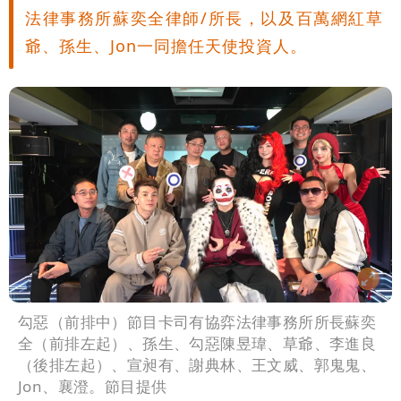
法律事務所蘇奕全律師/所長，以及百萬網紅草
號」藏玄機
國家隊戰績！投資報酬率飆81％ 台積
爺、孫生、Jon一同擔任天使投資人。
電一檔狂賺76億
賴清德「總統級嘲諷」嗆爆盧秀燕！8年
總帳一次掀翻
70歲姜厚任攜小2輪女友現身！交往原因
超Man
駐英台北代表處徵助理 薪資99K！工作
內容讓人看傻
白海豚明恐海警！全台大雨3天「這區下
到紫爆」
疑「破百間日租套房」遭罰25萬 業者
說話了
勾惡（前排中）節目卡司有協弈法律事務所所長蘇奕
全（前排左起）、孫生、勾惡陳昱瑋、草爺、李進良
（後排左起）、宣昶有、謝典林、王文威、郭鬼鬼、
Jon、襄澄。節目提供