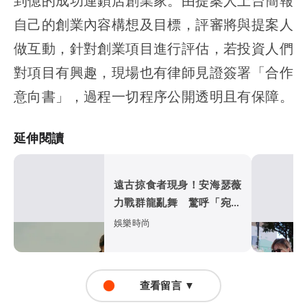
到億的成功連鎖店創業家。由提案人上台簡報
自己的創業內容構想及目標，評審將與提案人
做互動，針對創業項目進行評估，若投資人們
對項目有興趣，現場也有律師見證簽署「合作
意向書」，過程一切程序公開透明且有保障。
延伸閱讀
遠古掠食者現身！安海瑟薇
力戰群龍亂舞 驚呼「宛如
殺人機器」
娛樂時尚
查看留言 ▼