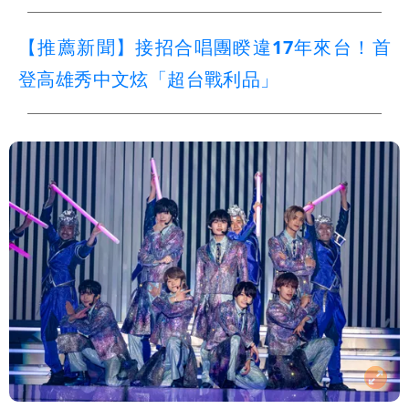
【推薦新聞】接招合唱團睽違17年來台！首
登高雄秀中文炫「超台戰利品」