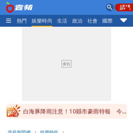
焦點
熱門
娛樂時尚
生活
政治
社會
國際
財經股
買BNT遭詐10億元 王尚智疑「慈濟決
策高層牽涉其中」才不提告
「我是台灣人」胸章竟是中國製
Cheap：愛台灣只是發財的口號
白海豚降雨注意！10縣市豪雨特報 今
晚至明下午受影響
白海豚逼近！淡江大橋21時封閉機車道
壹蘋新聞網
娛樂時尚