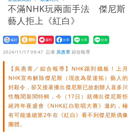
不滿NHK玩兩面手法 傑尼斯
明年總預算「史上最強」10大亮點 李
藝人拒上《紅白》
慧芝：今年的送立院345天還在審
影片｜颱風接近硬闖海邊觀浪「4口
家-1」 9歲兒捲入海裡消失了
買BNT遭詐10億元 王尚智疑「慈濟決
設為
贊助
我要
偏好
壹蘋
爆料
2024/11/17 09:47
記者
吳惠菁
綜合報導
策高層牽涉其中」才不提告
「我是台灣人」胸章竟是中國製
Cheap：愛台灣只是發財的口號
【吳惠菁／綜合報導】NHK踢到鐵板！上月
NHK宣布解除傑尼斯（現改為星達拓）藝人的
封殺令，卻又接著播出傑尼斯已故創辦人喜多川
性醜聞新聞特輯，今（17日）就傳出傑尼斯拒
絕跨年夜盛會《NHK紅白歌唱大賽》邀約，極
有可能連續第2年在《紅白》看不到傑尼斯偶像
團體。