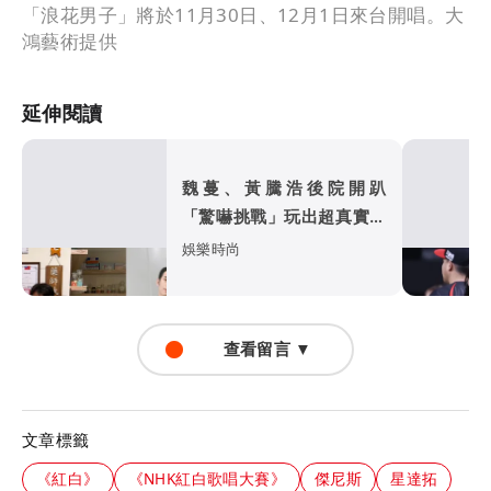
「浪花男子」將於11月30日、12月1日來台開唱。大
鴻藝術提供
延伸閱讀
魏蔓、黃騰浩後院開趴
「驚嚇挑戰」玩出超真實感
情
娛樂時尚
查看留言 ▼
文章標籤
《紅白》
《NHK紅白歌唱大賽》
傑尼斯
星達拓