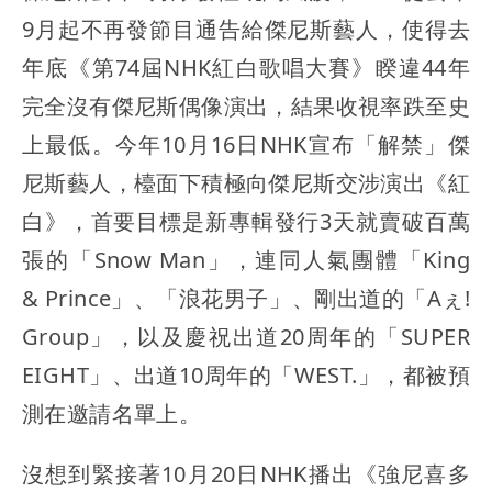
9月起不再發節目通告給傑尼斯藝人，使得去
年底《第74屆NHK紅白歌唱大賽》睽違44年
完全沒有傑尼斯偶像演出，結果收視率跌至史
上最低。今年10月16日NHK宣布「解禁」傑
尼斯藝人，檯面下積極向傑尼斯交涉演出《紅
白》，首要目標是新專輯發行3天就賣破百萬
張的「Snow Man」，連同人氣團體「King
& Prince」、「浪花男子」、剛出道的「Aぇ!
Group」，以及慶祝出道20周年的「SUPER
EIGHT」、出道10周年的「WEST.」，都被預
測在邀請名單上。
沒想到緊接著10月20日NHK播出《強尼喜多