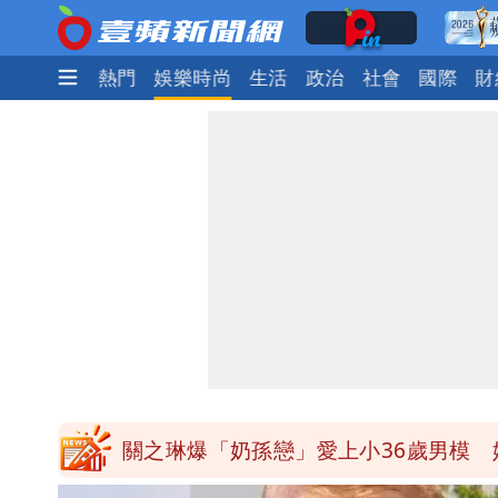
最新
焦點
熱門
娛樂時尚
生活
政治
社會
國際
財
97萬網紅「肥大叔」驚傳猝逝！最後
泰國校園爆槍響！2師中彈亡20人傷 
中國賣家被踢爆在網購平台「租人頭」
白海豚14:30發海警！這縣市陸警機率
關之琳爆「奶孫戀」愛上小36歲男模 