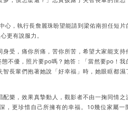
照中心，執行長詹麗珠盼望能請到梁佑南担任短片
理心更有說服力。
同身受，痛你所痛，苦你所苦，希望大家能支持
態不優，照片要po嗎？她答：「當然要po！我
失智長輩們抱著她說「好幸福」時，她眼眶都濕
唱配樂，效果真摯動人，觀影者不由一掬同情之
深，更珍惜自己所擁有的幸福。10幾位家屬一