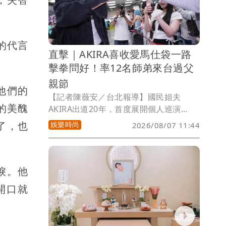
的代言
直擊｜AKIRA喜收愛馬仕袋一路
擊拳問好！率12名師弟來台過父
親節
他們的
【記者陳薇安／台北報導】國民姐夫
的美醜
AKIRA出道20年，首度展開個人巡演
「URBAN SAVAGE」， 8月8、9日在台
了，也
娛樂時尚
2026/08/07 11:44
北三創園區Clapper Studio登場。他今天
率領擔任嘉賓的「放浪兄弟」（EXILE）
前成員MAKIDAI 、師弟團「DOBERMAN
INFINITY」成員P-CHO及子弟兵「THE
淚。他
JET BOY BANGERZ」（TJBB）抵達松山
開口就
機場，吸引逾200名粉絲到場接機。