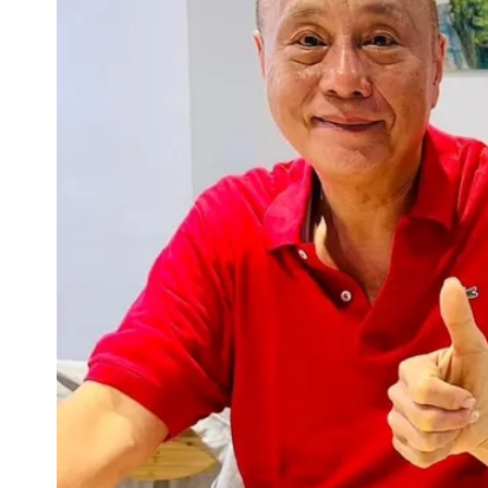
蔡英文變「台東蔡主委」嚇壞一堆人！
兆基風暴｜前董座李建成遭檢調約談！
明金成離世留下雙胞胎 4歲兒與老師
蔣萬安民調只贏5％「現任優勢去哪？
慈濟遭詐10.6億！網紅揪聲明「疑點
97萬網紅「肥大叔」驚傳猝逝！最後
泰國校園爆槍響！2師中彈亡20人傷 