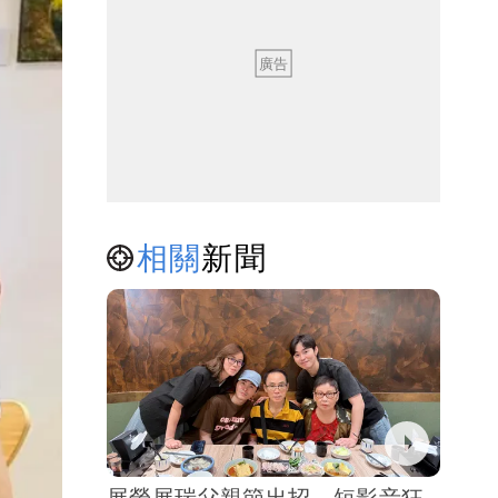
相關
新聞
展榮展瑞父親節出招 短影音狂