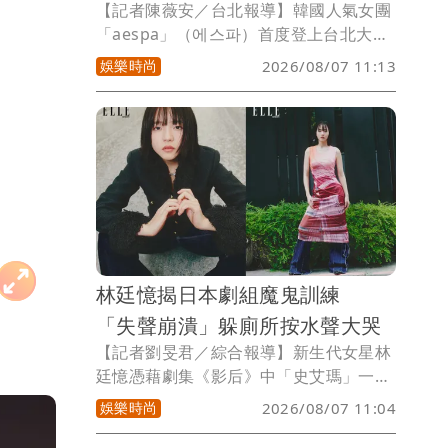
【記者陳薇安／台北報導】韓國人氣女團
「aespa」（에스파）首度登上台北大巨
蛋，8月11日帶來世界巡演「- SYNK :
娛樂時尚
2026/08/07 11:13
COMPLæXITY -」，也是繼i-dle、TWICE
後，第3組攻蛋的韓國女團。為了迎接女
神降臨，主辦單位Live Nation Taiwan今
公開城市行銷企劃 「MY 台北 in SYNK」
6大亮點，全球率先獨家推出「台北限定
官方巡迴周邊」，讓整個台北都變成
「aespa宇宙」。
林廷憶揭日本劇組魔鬼訓練
「失聲崩潰」躲廁所按水聲大哭
【記者劉旻君／綜合報導】新生代女星林
廷憶憑藉劇集《影后》中「史艾瑪」一角
爆紅，她隨後也將演藝觸角延伸至日本，
娛樂時尚
2026/08/07 11:04
在NHK旗艦劇《火星女王》中飾演熱愛音