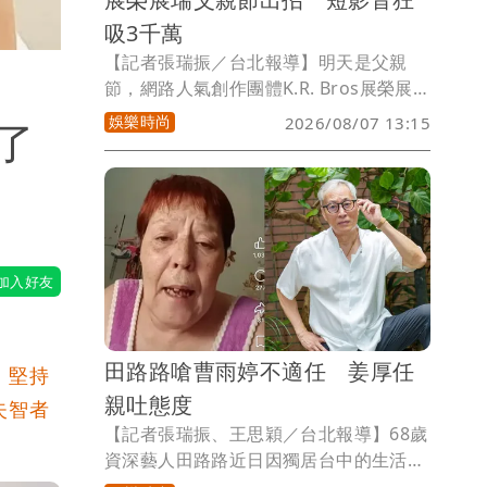
吸3千萬
【記者張瑞振／台北報導】明天是父親
節，網路人氣創作團體K.R. Bros展榮展
瑞又有驚喜大作！兩人推出充滿歡樂氣息
娛樂時尚
2026/08/07 13:15
了
的影片，不僅量身打造洗腦神曲，還設計
出超火紅的「鵝子套餐舞」，邀請多位直
播與短影音創作者一同加入，讓餐廳瞬間
變身大型歡樂舞台。影片一出迅速在
TikTok、抖音等全平台引爆狂潮，總累積
觀看次數強勢衝破3,000 萬大關，談到這
次爆紅企劃，展瑞笑稱自己一手包辦音
樂、舞蹈與影片概念，哥哥展榮則跨刀演
出。
田路路嗆曹雨婷不適任 姜厚任
，堅持
親吐態度
失智者
【記者張瑞振、王思穎／台北報導】68歲
資深藝人田路路近日因獨居台中的生活狀
況引發外界關注，資深女星池秋美接連兩