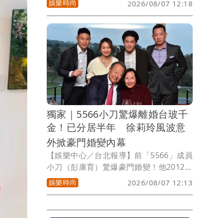
娛樂時尚
2026/08/07 12:18
度發文，砲轟演藝工會理事長曹雨婷；資
深音樂人許常德也公開表達對曹雨婷的不
滿。田路路昨更在社群平台開直播，直接
點名曹雨婷，直言對方「不配當演藝工會
理事長」，同時喊話曾任演藝工會理事長
的資深藝人姜厚任，希望他能出面發聲。
對此，姜厚任今天做出回應。
獨家｜5566小刀驚爆離婚台玻千
金！已分居半年 徐莉玲風波意
外掀豪門婚變內幕
【娛樂中心／台北報導】前「5566」成員
小刀（彭康育）驚爆豪門婚變！他2012年
迎娶台玻二千金林文晴（Tina），當年豪
娛樂時尚
2026/08/07 12:13
砸逾500萬元舉辦世紀婚宴，羨煞演藝圈
與上流社會，沒想到這段童話婚姻竟早已
悄悄畫下句點。近日因繼岳母徐莉玲槓上