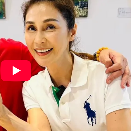
他驚：戰局變五五波
最快今晚移送
一段對話催淚！
」她嘆：真的該緊張
重重」 1細節避而不談
身影曝 網驚覺不對
槍手疑學生