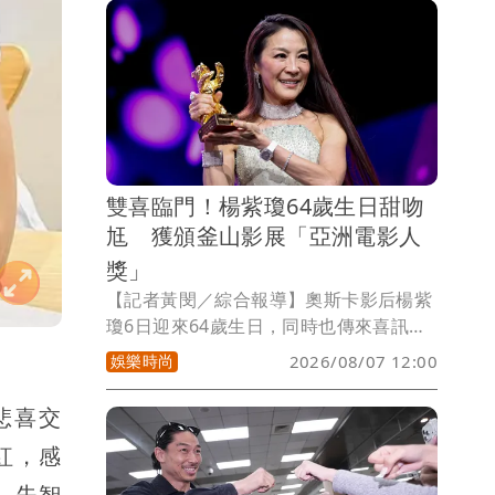
王菲事件持續延燒，也意外掀出台玻豪門
另一樁祕辛。《壹蘋新聞網》獨家接獲爆
料，小刀與Tina其實早已低調離婚，，兩
名子女目前主要由Tina照顧。至於婚變原
因，一位熟識Tina的朋友透露，疑似因小
刀多年來「沒有特別作為」，最終成了壓
垮這段婚姻的最後一根稻草。
雙喜臨門！楊紫瓊64歲生日甜吻
尪 獲頒釜山影展「亞洲電影人
獎」
【記者黃閔／綜合報導】奧斯卡影后楊紫
瓊6日迎來64歲生日，同時也傳來喜訊，
釜山國際影展宣布，楊紫瓊獲頒「亞洲電
娛樂時尚
2026/08/07 12:00
影人獎」，肯定她在影壇的成就。這也是
她繼2011年以《翁山蘇姬》後，睽違15
悲喜交
年重返釜山影展。
紅，感
，失智