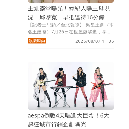
王凱靈堂曝光！經紀人曝王母現
況 邱瓈寬一早抵達待16分鐘
【記者王思穎／台北報導】 男星王凱（本
名王建隆）7月26日在租屋處驟逝，享年
43歲。今（7日）起靈堂連3天開放供親友
娛樂時尚
2026/08/07 11:36
弔唁。邱瓈寬（寬姐）首先出現靈堂打
點，見媒體便簡單打招呼，快步進入靈
堂，待了16分鐘，便快速離開，寬姐預計
連三天都會來，外傳寬姐是王凱乾媽，但
遭否認，寬姐特助Jeff今說：「她就是我
們的大姐。」王凱靈堂內部也曝光。
aespa倒數4天唱進大巨蛋！6大
超狂城市行銷企劃曝光