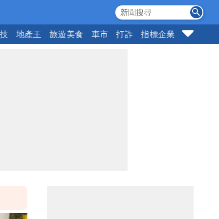
科技
地產王
旅遊美食
車市
打詐
指標企業
壹蘋頭家