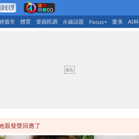
經股市
體育
壹蘋民調
火線話題
愛美
AI
Focus+
身影曝 網驚覺不對
槍手疑學生
 吳欣岱：完美偽裝台灣企業
最高
她親發聲回應了