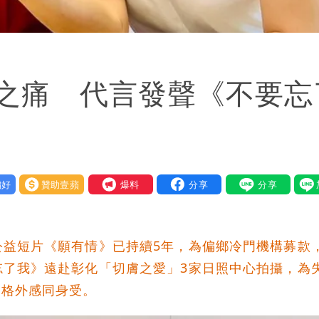
之痛 代言發聲《不要忘
好
贊助壹蘋
我要爆料
公益短片《願有情》已持續5年，為偏鄉冷門機構募款
忘了我》遠赴彰化「切膚之愛」3家日照中心拍攝，為
，格外感同身受。