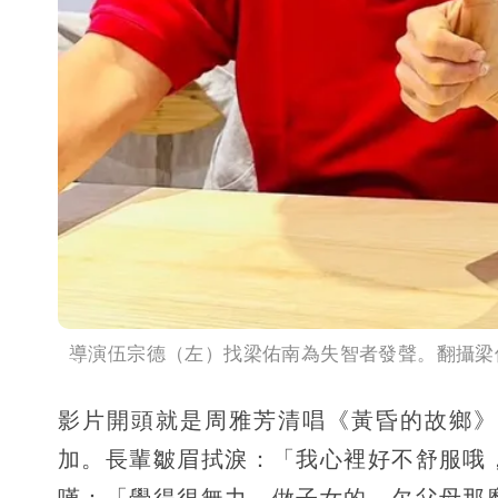
導演伍宗德（左）找梁佑南為失智者發聲。翻攝梁
影片開頭就是周雅芳清唱《黃昏的故鄉》
加。長輩皺眉拭淚：「我心裡好不舒服哦
嘆：「覺得很無力，做子女的，欠父母那