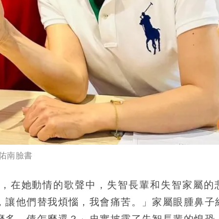
佑南臉書
，在她動情的歌聲中，失智長輩和失智家屬的
，讓他們替我煩惱，我會痛苦。」家屬眼腫鼻子
麼多，債怎麼還？」忠實披露了失智長輩的惶恐