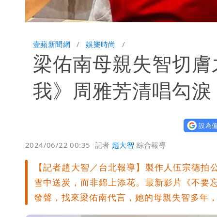
壹蘋新聞網
娛樂時尚
梁佑南母親失智切膚
我》周雅芳清唱勾淚
設為偏
2024/06/22 00:35
記者
趙大智
綜合報導
【記者趙大智／台北報導】製作人伍宗德拍
雪中送炭，而非錦上添花。最新影片《不要
發聲，找來梁佑南代言，她的母親失智多年