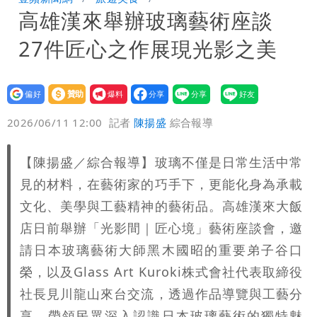
高雄漢來舉辦玻璃藝術座談
每天看診到半夜
慈濟爆世紀大騙局 AIT發文高級酸！他
27件匠心之作展現光影之美
笑：真的很會
白海豚大亂！航空66架次取消、船班39
航次停航
姜厚任不信嫩女友「辣手摧花」 創演藝
設為
贊助
我要
偏好
壹蘋
爆料
2026/06/11 12:00
記者
陳揚盛
綜合報導
工會最遺憾1事
白海豚勾到「台灣陸地」了！雙眼牆旋
繞 路徑擺盪
特斯拉衝夜市…猛撞12車！民眾嚇「賓士
【陳揚盛／綜合報導】玻璃不僅是日常生活中常
見的材料，在藝術家的巧手下，更能化身為承載
救好幾條人命」
他揭日本捐AZ疫苗秘辛「專為台生
文化、美學與工藝精神的藝術品。高雄漢來大飯
店日前舉辦「光影間｜匠心境」藝術座談會，邀
產」：終還陳時中清白
白海豚「大轉彎」機率非常小！明強度有
請日本玻璃藝術大師黑木國昭的重要弟子谷口
變化
1元商品開搶！超市、量販週末優惠 父
榮，以及Glass Art Kuroki株式會社代表取締役
社長見川龍山來台交流，透過作品導覽與工藝分
親節吃牛排、海鮮
享，帶領民眾深入認識日本玻璃藝術的獨特魅