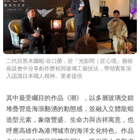
二代目黑木國昭-谷口榮，於「光影間｜匠心境」藝術
座談會中分享創作歷程與玻璃工藝技法，帶領賓客深
入認識日本職人精神。業者提供
其中最受矚目的作品《潮》，以多層玻璃交錯
堆疊營造海浪翻湧的動態感，並融入立體龍蝦
造型元素，象徵豐盛、生命力與吉祥寓意，也
呼應高雄作為港灣城市的海洋文化特色。作品