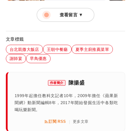
查看留言 ▼
文章標籤
台北凱撒大飯店
王朝中餐廳
夏季主廚推薦菜單
謝師宴
早鳥優惠
陳揚盛
作者簡介
1999年起擔任教科文記者10年，2009年擔任《蘋果新
聞網》動新聞編輯8年，2017年開始發掘生活中各類吃
喝玩樂新聞。
訂閱 RSS
更多文章
|