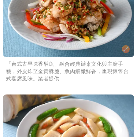
「台式古早味香酥魚」融合經典辦桌文化與主廚手
藝，外皮炸至金黃酥脆、魚肉細嫩鮮香，重現懷舊台
式宴席風味。業者提供