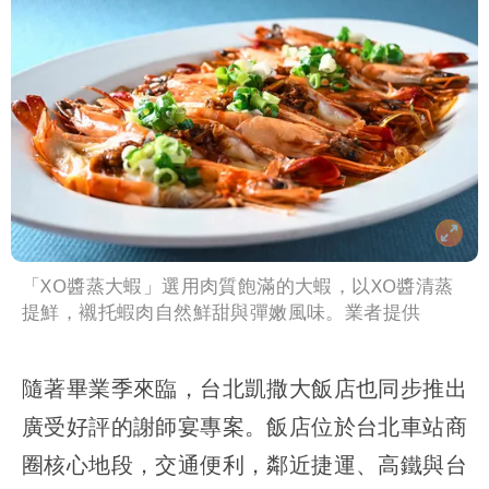
「XO醬蒸大蝦」選用肉質飽滿的大蝦，以XO醬清蒸
提鮮，襯托蝦肉自然鮮甜與彈嫩風味。業者提供
隨著畢業季來臨，台北凱撒大飯店也同步推出
廣受好評的謝師宴專案。飯店位於台北車站商
圈核心地段，交通便利，鄰近捷運、高鐵與台