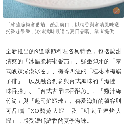
「冰釀脆梅蜜番茄」酸甜爽口，以梅香與蜜漬風味襯
托番茄果香，沁涼滋味最適合夏日品嚐。業者提供
全新推出的9道季節料理各具特色，包括酸甜
清爽的「冰釀脆梅蜜番茄」、鮮嫩彈牙的「泰
式酸辣澎湖冰卷」、梅香四溢的「桂花冰梅釀
子排」，以及融合創意與台式風味的「海陸三
味香腸」、「台式古早味香酥魚」、「雞汁綠
竹筍」與「起司鮮蝦球」。喜愛海鮮的饕客則
可品嚐「XO醬蒸大蝦」及「明太子焗烤大
蝦」，感受濃郁鮮香的夏季海味。