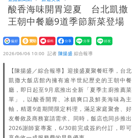
酸香海味開胃迎夏 台北凱撒
炸開扁
白海豚發威！內褲掛陽台被吹走 議員神
王朝中餐廳9道季節新菜登場
回1句笑翻10萬人
白海豚不放假「跟巴威差別在這裡」 蔣
萬安：這很清楚標準一致
設為
贊助
我要
偏好
壹蘋
爆料
2026/06/06 10:00
記者
陳揚盛
綜合報導
【陳揚盛／綜合報導】迎接盛夏聚餐旺季，台北
凱撒大飯店館內擁有逾半世紀歷史的王朝中餐
廳，即日起至9月底推出全新「夏季主廚推薦菜
單」，以酸香開胃、冰鎮爽口及鮮美海味為主
軸，精選9道期間限定料理，滿足家庭聚會、好
友餐敘及商務宴請需求。同時，飯店也同步推出
2026謝師宴專案，6/30前完成簽約付訂，即可
享免收一成服務費的早鳥優惠。