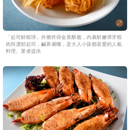
「起司鮮蝦球」外層炸得金黃酥脆，內裹鮮嫩彈牙蝦
肉與濃郁起司，鹹香涮嘴，是大人小孩都喜愛的人氣
料理。業者提供