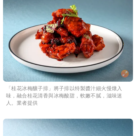
「桂花冰梅釀子排」將子排以特製醬汁細火慢燉入
味，融合桂花清香與冰梅酸甜，軟嫩不膩，滋味迷
人。業者提供