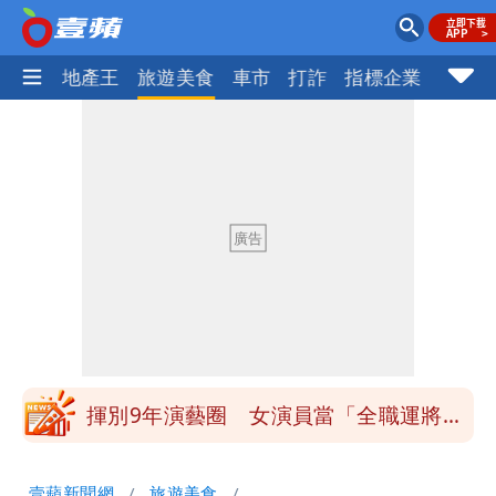
AI科技
地產王
旅遊美食
車市
打詐
指標企業
壹蘋
白海豚發威！內褲掛陽台被吹走 議員神
回1句笑翻10萬人
白海豚不放假「跟巴威差別在這裡」 蔣
萬安：這很清楚標準一致
館長打3劑高端疫苗諷刺「生理食鹽
水」 王浩宇揚言告發
「琵鷺」颱風生成！三颱共舞路徑曝光
揮別9年演藝圈 女演員當「全職運將」
公布收入比拍戲賺更多
他二刷《蜘蛛人》一路劇透 周圍觀眾氣
壹蘋新聞網
旅遊美食