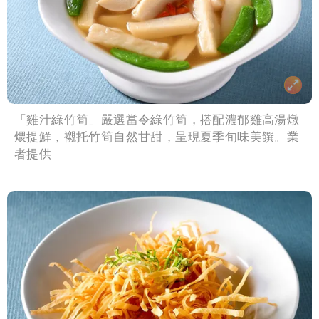
「雞汁綠竹筍」嚴選當令綠竹筍，搭配濃郁雞高湯燉
煨提鮮，襯托竹筍自然甘甜，呈現夏季旬味美饌。業
者提供