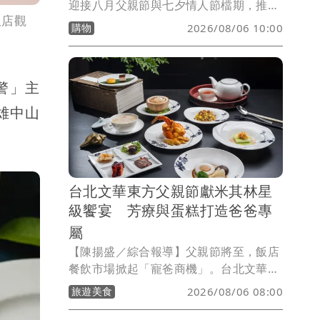
迎接八月父親節與七夕情人節檔期，推出
飯店觀
期間限定節慶套餐，以經典牛排、海陸主
購物
2026/08/06 10:00
餐及精緻甜點打造節日饗宴，分別於8/7
至8/9、8/17至8/23限時供應，希望陪伴
消費者與家人、伴侶共度重要時刻。
警」主
雄中山
台北文華東方父親節獻米其林星
級饗宴 芳療與蛋糕打造爸爸專
屬
【陳揚盛／綜合報導】父親節將至，飯店
餐飲市場掀起「寵爸商機」。台北文華東
方酒店今年8月推出一系列父親節限定企
旅遊美食
2026/08/06 08:00
劃，從米其林星級中餐、義式料理、自助