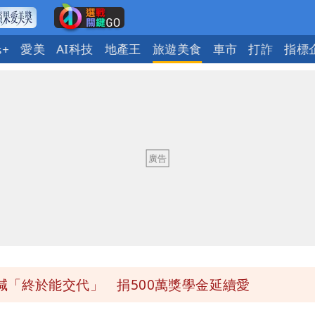
愛美
AI科技
地產王
旅遊美食
車市
打詐
指標
s+
送員收益變化
與進步觀念
 砸重金再買一整桌卡盒
發布 陸警可能相對低
 女師右眼虹膜斷裂恐失明
「終於能交代」 捐500萬獎學金延續愛