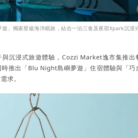
ht島嶼夢遊」獨家星級海洋眠旅，結合一泊三食及夜宿Xpark沉浸
子與沉浸式旅遊體驗，Cozzi Market逸市集推
推出「Blu Night島嶼夢遊」住宿體驗與「巧
假需求。