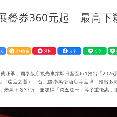
送員收益變化
展餐券360元起 最高下
與進步觀念
好
贊助壹蘋
我要爆料
旺季，國泰飯店觀光事業即日起至6/1推出「2026
店（臻品之選）、台北國泰萬怡酒店等品牌，推出多
起，最高下殺37折，並加碼「買五送一」等多重優惠，