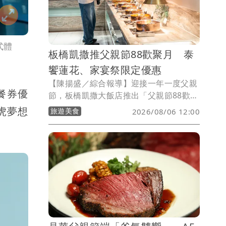
式體
板橋凱撒推父親節88歡聚月 泰
饗蓮花、家宴祭限定優惠
【陳揚盛／綜合報導】迎接一年一度父親
出餐券優
節，板橋凱撒大飯店推出「父親節88歡聚
月」，集結館內人氣餐廳推出限定優惠與
虎夢想
旅遊美食
2026/08/06 12:00
節慶禮遇，邀請家庭以美食向辛勞的爸爸
表達感謝。其中，《2025米其林指南》推
薦餐廳家宴中餐廳推出團聚桌菜優惠，南
洋料理餐廳Lotus泰饗蓮花則祭出「88同
行歡聚」活動，透過多元餐飲體驗滿足父
親節聚餐需求。