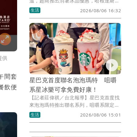
溫，超商推出消暑冰品優惠，哈根達斯竟
買10送12、買30送36，還有配合飲料冰
生活
2026/08/06 16:32
品活動推出韓團Super Junior成員的圭賢
主題店，另一超商更有霜淇淋、思樂冰特
大杯優惠。
提供
午間套
星巴克首度聯名泡泡瑪特 咀嚼
餐飲便
系星冰樂可拿免費好康！
【記者莊偉祺／台北報導】星巴克首度找
來泡泡瑪特推出聯名系列，咀嚼系限定口
味星冰樂附經典角色MOLLY杯款，還可
生活
2026/08/06 15:01
拿免費周邊，另有6大商品每項880元起，
包含水杯、馬克杯盤組及手提袋等。