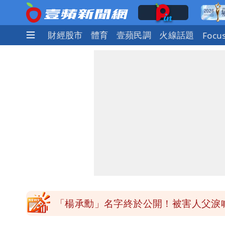
社會
國際
財經股市
體育
壹蘋民調
火線話題
Focu
外送專法上路滿2週！Uber Eats曝外
高希均辭世享耆壽90歲 畢生推動閱讀
內馬爾開到「寶可夢神包」後徹底入坑
白海豚驚險掠過北部 專家估：海警明
獨家｜台中國一特教生持掃把攻擊老師
「楊承勳」名字終於公開！被害人父淚喊