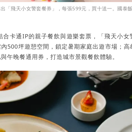
推出「飛天小女警套餐券」，每張599元，買十送一。國泰
結合卡通IP的親子餐飲與遊樂套票，「飛天小女
內500坪遊憩空間，鎖定暑期家庭出遊市場；高
吧與午晚餐通用券，打造城市景觀餐飲體驗。