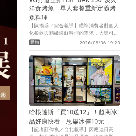
洋食烤魚 單人套餐重新定義烤
魚料理
【陳揚盛／綜合報導】瞄準消費者對個人
化餐飲與精緻海鮮料理的需求，大樂司文
創集團旗下VG團隊推出全新品牌「FISH
購物
2026/08/06 19:20
BAR 250°」，以職人炭火、洋食料理手
法及自由搭配的單人套餐為核心，結合開
放式吧台與海洋藝術空間，重新定義烤魚
料理的用餐體驗，為台北餐飲市場注入新
話題。
哈根達斯「買10送12」！超商冰
品好康快看 思樂冰僅10元
【記者莊偉祺／台北報導】因應連日高