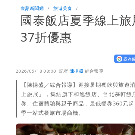
外送專法上路滿2週！Uber Eats曝外
壹蘋新聞網
旅遊美食
國泰飯店夏季線上旅
高希均辭世享耆壽90歲 畢生推動閱讀
37折優惠
設為偏
2026/05/18 08:00
記者
陳揚盛
綜合報導
【陳揚盛／綜合報導】迎接暑期餐飲與旅遊消費
上旅展」，集結旗下和逸飯店、台北慕軒飯
券、住宿體驗與親子商品，最低餐券360元
季一站式餐旅市場商機。