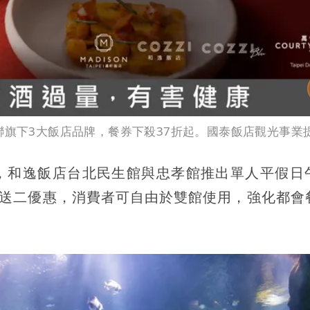
聯旗下3大飯店品牌，餐券下殺37折起。國泰飯店觀光事業
，和逸飯店台北民生館與忠孝館推出單人平假日
十送二優惠，消費者可自由於雙館使用，強化都會