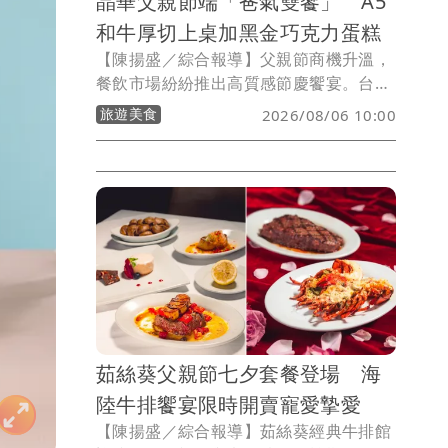
晶華父親節端「爸氣雙饗」 A5
和牛厚切上桌加黑金巧克力蛋糕
【陳揚盛／綜合報導】父親節商機升溫，
餐飲市場紛紛推出高質感節慶饗宴。台北
晶華酒店今年以「爸氣肉食節」為主題，
旅遊美食
2026/08/06 10:00
從豪邁肉食到精品甜點，打造專屬爸爸的
節慶獻禮。中庭azie餐廳與上庭酒廊推出
「爐烤厚切日本A5和牛排」，Regent
Gift Shop甜點櫃則推出「黑金紳士」榛
果巧克力蛋糕，以濃郁風味與精緻工藝，
滿足父親節送禮與聚餐需求。
茹絲葵父親節七夕套餐登場 海
陸牛排饗宴限時開賣寵愛摯愛
【陳揚盛／綜合報導】茹絲葵經典牛排館