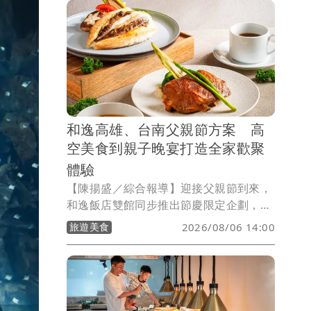
和逸高雄、台南父親節方案 高
空美食到親子晚宴打造全家歡聚
體驗
【陳揚盛／綜合報導】迎接父親節到來，
和逸飯店雙館同步推出節慶限定企劃，從
高雄港都旅遊、高空餐飲到台南親子晚宴
旅遊美食
2026/08/06 14:00
與住宿方案，鎖定家庭聚餐與暑期旅遊需
求，打造結合美食、住宿與親子互動的一
站式歡聚體驗，讓爸爸在專屬節日中享受
放鬆時光。