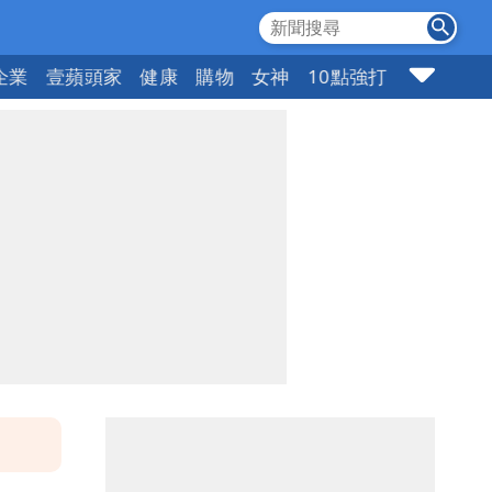
企業
壹蘋頭家
健康
購物
女神
10點強打