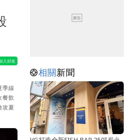
殺
相關
新聞
夏季線
款餐飲
搶攻夏
VG打造全新FISH BAR 250°炭火