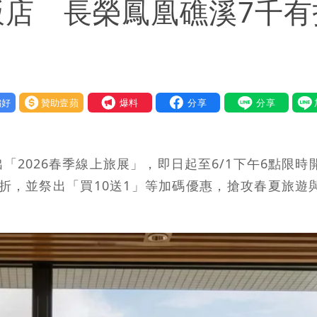
飯店 長榮鳳凰礁溪7千有
好
贊助壹蘋
我要爆料
2026春季線上旅展」，即日起至6/1下午6點限時
8折，並祭出「買10送1」等加碼優惠，搶攻春夏旅遊