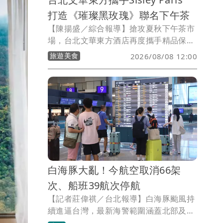
打造《璀璨黑玫瑰》聯名下午茶
【陳揚盛／綜合報導】搶攻夏秋下午茶市
場，台北文華東方酒店再度攜手精品保養
品牌推出跨界聯名，即日起至9/30與法國
旅遊美食
2026/08/08 12:00
頂級保養品牌Sisley Paris合作，在一樓
「青隅」推出《璀璨黑玫瑰》感官下午
茶，以品牌經典黑玫瑰系列為靈感，結合
法式甜點工藝與奢華鹹點，並搭配多款
Sisley明星保養品贈禮，打造結合美食、
美學與保養體驗的沉浸式午茶饗宴。
白海豚大亂！今航空取消66架
次、船班39航次停航
【記者莊偉祺／台北報導】白海豚颱風持
續進逼台灣，最新海警範圍涵蓋北部及東
北部海面，今日海空交通都受到影響，包