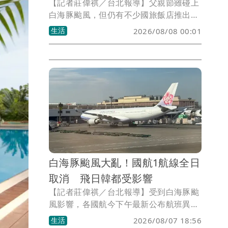
【記者莊偉祺／台北報導】父親節雖碰上
白海豚颱風，但仍有不少國旅飯店推出優
惠可把握，如8元吃到飽、龍蝦買1送1
生活
2026/08/08 00:01
等，能品嚐西餐廳、涮涮鍋或泰式料理等
美食，部分還適用至月底，後續也可找時
間慶祝吃大餐。
白海豚颱風大亂！國航1航線全日
取消 飛日韓都受影響
【記者莊偉祺／台北報導】受到白海豚颱
風影響，各國航今下午最新公布航班異動
狀況，包含明日有航空1航線全日取消，
生活
2026/08/07 18:56