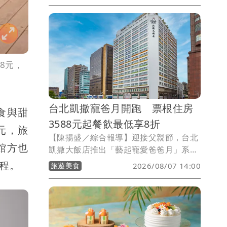
就連8月9日也有調整，從日本沖繩、石垣
島到韓國首爾航線受影響。
8元，
台北凱撒寵爸月開跑 票根住房
食與甜
3588元起餐飲最低享8折
元，旅
【陳揚盛／綜合報導】迎接父親節，台北
館方也
凱撒大飯店推出「藝起寵愛爸爸月」系列
優惠，即日起祭出住房、餐飲與甜點多重
行程。
旅遊美食
2026/08/07 14:00
方案。民眾憑展覽、演唱會、球賽或交通
票根入住，每晚3588元起，還可獲贈全家
禮物卡及北北基好玩卡交通券；館內
Checkers自助餐廳推出姓名含「凱」或
「撒」全桌8折，王朝中餐廳則祭出每人