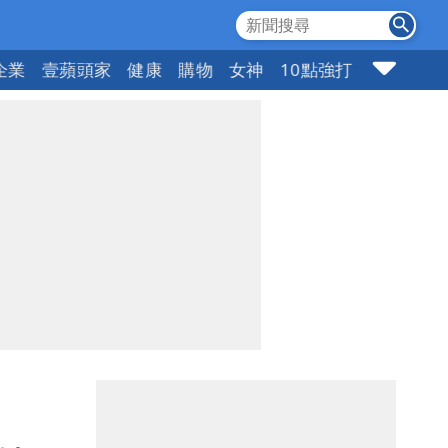
企業
壹蘋頭家
健康
購物
女神
10點強打