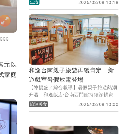
生活
2026/08/08 10:18
含長榮、星宇全日停飛沖繩等，整體國內
外線共取消66架次，海運船班則有39航次
停航。
99
萬元以
和逸台南親子旅遊再獲肯定 新
式家庭
遊戲室暑假放電登場
【陳揚盛／綜合報導】暑假親子旅遊熱潮
升溫，和逸飯店·台南西門館持續深耕家庭
旅遊市場，憑藉貼近親子需求的多元設施
旅遊美食
2026/08/08 10:00
與友善服務，再度獲得雄獅旅遊「最懂你
的親子友善飯店」肯定，榮獲「育兒友善
獎」。今年暑假，飯店全新打造以府城文
化為靈感的室內遊戲空間「和逸囡仔