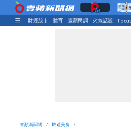
社會
國際
財經股市
體育
壹蘋民調
火線話題
Focu
壹蘋新聞網
旅遊美食