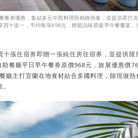
餐餐券優惠，集結多元中西料理與精緻熱食，並提供星巴
享買十送一，平均每張698元，輕鬆品味星級早午餐饗宴。
買十張住宿券即贈一張純住房住宿券，並提供限
助餐廳平日早午餐券原價968元，旅展優惠價76
。餐廳主打宜蘭在地食材結合多國料理，除現做熱
飲。