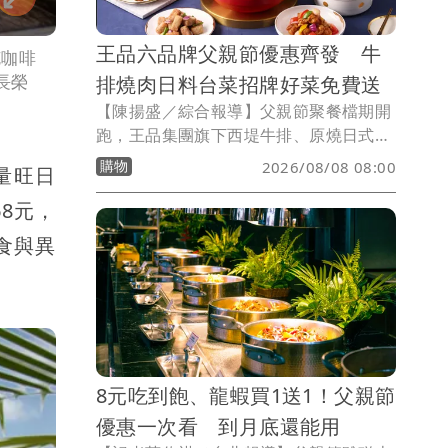
王品六品牌父親節優惠齊發 牛
克咖啡
長榮
排燒肉日料台菜招牌好菜免費送
【陳揚盛／綜合報導】父親節聚餐檔期開
跑，王品集團旗下西堤牛排、原燒日式燒
肉、藝奇日式料理，以及享鴨、莆田、丰
購物
2026/08/08 08:00
量旺日
禾等六大品牌同步推出優惠活動，祭出招
待主餐、身分證對號、88元加購及滿額贈
8元，
等方案，希望搶攻家庭聚餐商機。
食與異
8元吃到飽、龍蝦買1送1！父親節
優惠一次看 到月底還能用