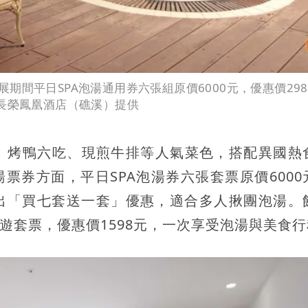
間平日SPA泡湯通用券六張組原價6000元，優惠價298
。長榮鳳凰酒店（礁溪）提供
、烤鴨六吃、現煎牛排等人氣菜色，搭配異國熱
湯票券方面，平日SPA泡湯券六張套票原價6000
另祭出「買七套送一套」優惠，適合多人揪團泡湯。
遊套票，優惠價1598元，一次享受泡湯與美食