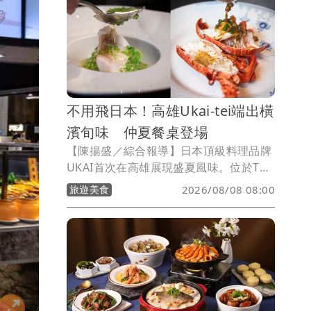
埕」，並推出「FUN暑假 1+1放電趣」套
票與「雙樂園放電大冒險」住房專案，讓
親子家庭不受天候限制，輕鬆安排寓教於
樂的台南親子假期。
不用飛日本！高雄Ukai-tei端出橫
濱旬味 仲夏餐桌登場
【陳揚盛／綜合報導】日本頂級料理品牌
UKAI首次在高雄展現盛夏風味。位於THE
AMNIS然一酒店內的Ukai-tei
旅遊美食
2026/08/08 08:00
Kaohsiung，即日起推出全新仲夏菜單，
將日本旬味精神結合台灣在地食材，透過
鐵板燒、懷石料理與西餐三大餐廳，打造
一場融合日台風土的夏季餐桌體驗。