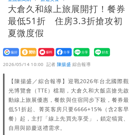
大倉久和線上旅展開打！餐券
驚：戰局變五五波
白海豚颱風攪局父親節！明雨量「紅到發
最低51折 住房3.3折搶攻初
紫」
女律師詐慈濟10億 坐擁232公斤黃金仍
夏微度假
接案！同業酸：我輩楷模
明金成離世留下雙胞胎 4歲兒與老師一
設為
贊助
我要
段對話催淚
演習登場！搭雙鐵、航班3大注意事項快
偏好
壹蘋
爆料
2026/05/14 10:00
記者
陳揚盛
綜合報導
看
慈濟遭詐10.6億！網紅揪聲明「疑點重
【陳揚盛／綜合報導】迎戰2026年台北國際觀
重」 1細節避而不談
蔣萬安民調只贏5％「現任優勢去哪？」
光博覽會（TTE）檔期，大倉久和大飯店搶先啟
媒體人嘆：真的該緊張了
97萬網紅「肥大叔」驚傳猝逝！最後身
動線上旅展優惠，餐飲與住宿同步下殺，餐券最
低51折起、菁英客房只要6666+15%（含2客早
影曝 網驚覺不對
慈濟被騙10億！陳時中一語成讖 王必
餐）起，主打「線上先買先享受」，鎖定犒賞、
自用與節慶送禮需求。
勝：時間久看出睿智
白海豚今下午2點半發海警！陸警機率最