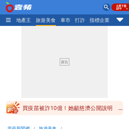
AI科技
地產王
旅遊美食
車市
打詐
指標企業
壹蘋
慈濟被騙10億！陳時中一語成讖 王必
勝：時間久看出睿智
白海豚今下午2點半發海警！陸警機率最
高是這縣市
關之琳爆「奶孫戀」愛上小36歲男模
她親發聲回應了
兆基風暴｜前董座李建成今被檢調約談
最快今晚移送北檢複訊
買疫苗被詐10億！她籲慈濟公開說明
捐款人有權知真相
蔡英文變「台東蔡主委」嚇壞一堆人！他
壹蘋新聞網
旅遊美食