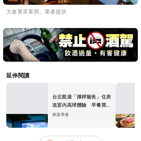
大倉菁英客房。業者提供
延伸閱讀
台北凱達「揮桿寵爸」住房
送室內高球體驗 早餐買一
送一搶父親節商機
旅遊美食