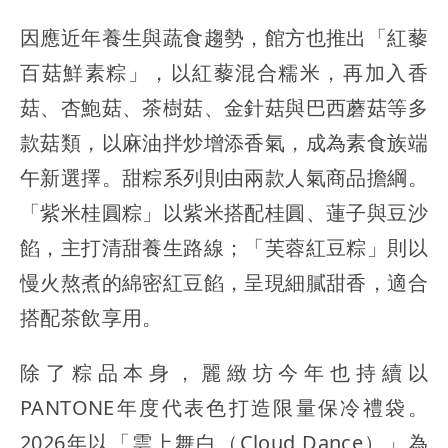
因應近年養生與蔬食趨勢，館方也推出「紅藜
百菇鮮素粽」，以紅藜混合糯米，再加入香
菇、杏鮑菇、茶樹菇、金針菇與巴西蘑菇等多
款菇類，以麻油拌炒增添香氣，成為素食族端
午新選擇。甜粽系列則由兩款人氣商品擔綱。
「紫米桂圓粽」以紫米搭配桂圓、蓮子與豆沙
餡，主打清甜養生路線；「芙蓉紅豆粽」則以
慢火熬煮的綿密紅豆餡，呈現細膩甜香，適合
搭配茶飲享用。
除了粽品本身，麗緻坊今年也持續以
PANTONE年度代表色打造限量保冷禮袋。
2026年以「雲上舞白（Cloud Dance）」為