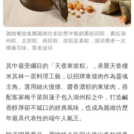
麗緻餐旅集團麗緻坊多款歷年暢銷重磅回歸，囊括湖
州粽、北部粽、南部粽、甜粽及素粽，讓消費者一次
嚐遍百味。業者提供
其中最受矚目的「天香東坡粽」，承襲天香樓
米其林一星料理工藝，以招牌東坡肉作為靈魂
主角。選用細火慢燉、醬香濃郁的東坡肉，搭
配客家梅干菜與蓮子包入湖州粽之中，打造鹹
香醇厚卻不膩口的經典風味，也成為麗緻坊歷
年最具代表性的端午人氣王。