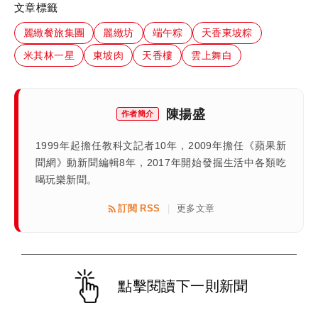
文章標籤
麗緻餐旅集團
麗緻坊
端午粽
天香東坡粽
米其林一星
東坡肉
天香樓
雲上舞白
陳揚盛
作者簡介
1999年起擔任教科文記者10年，2009年擔任《蘋果新
聞網》動新聞編輯8年，2017年開始發掘生活中各類吃
喝玩樂新聞。
訂閱 RSS
更多文章
|
點擊閱讀下一則新聞