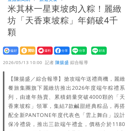
米其林一星東坡肉入粽！麗緻
期 要改到8/30壓軸登場
星巴克聯名泡泡瑪特！星冰樂可拿免費好
坊「天香東坡粽」年銷破4千
康
純棉衣物吸汗「臭到想丟」 內行曝原
顆
因！2材質夏天別穿
王祖賢息影22年罕見現身機場 59歲零
設為
贊助
我要
修圖真實狀態曝光
偏好
壹蘋
爆料
2026/05/13 10:00
記者
陳揚盛
綜合報導
【陳揚盛／綜合報導】搶攻端午送禮商機，麗緻
餐旅集團旗下麗緻坊推出2026年度端午粽禮系
列，由連年熱賣、累積銷量突破4000顆的「天
香東坡粽」領軍，集結7款鹹甜經典粽品，再搭
配全新PANTONE年度代表色「雲上舞白」設計
保冷禮袋，推出三款端午禮盒，價格介於1180