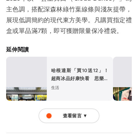
主色調，搭配深森林綠竹葉線條與淺灰提帶，
展現低調簡約的現代東方美學。凡購買指定禮
盒或單品滿7顆，即可獲贈限量保冷禮袋。
延伸閱讀
哈根達斯「買10送12」！
超商冰品好康快看 思樂冰
僅10元
生活
查看留言 ▼