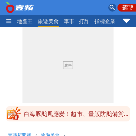
AI科技
地產王
旅遊美食
車市
打詐
指標企業
壹蘋
純棉衣物吸汗「臭到想丟」 內行曝原
因！2材質夏天別穿
王祖賢息影22年罕見現身機場 59歲零
修圖真實狀態曝光
白海豚颱風影響！北捷活動延期一週 貓
空纜車、小巨蛋全面戒備
苦苓拋震撼中國歷史言論！指唐朝根本不
存在 再度被嗆：李白、杜甫用鮮卑文寫
白海豚颱風應變！超市、量販防颱備貨
詩？
180噸 買1送1開搶
颱風白海豚攪局！淡水漁人碼頭煙火秀延
壹蘋新聞網
旅遊美食