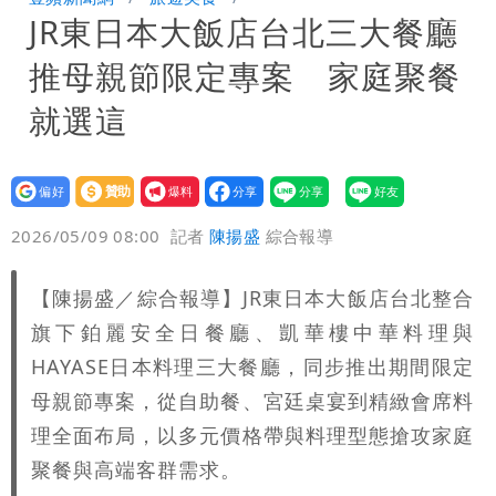
JR東日本大飯店台北三大餐廳
驚：戰局變五五波
白海豚颱風攪局父親節！明雨量「紅到發
推母親節限定專案 家庭聚餐
紫」
女律師詐慈濟10億 坐擁232公斤黃金仍
就選這
接案！同業酸：我輩楷模
明金成離世留下雙胞胎 4歲兒與老師一
設為
贊助
我要
段對話催淚
演習登場！搭雙鐵、航班3大注意事項快
偏好
壹蘋
爆料
2026/05/09 08:00
記者
陳揚盛
綜合報導
看
慈濟遭詐10.6億！網紅揪聲明「疑點重
【陳揚盛／綜合報導】JR東日本大飯店台北整合
重」 1細節避而不談
蔣萬安民調只贏5％「現任優勢去哪？」
旗下鉑麗安全日餐廳、凱華樓中華料理與
媒體人嘆：真的該緊張了
97萬網紅「肥大叔」驚傳猝逝！最後身
HAYASE日本料理三大餐廳，同步推出期間限定
母親節專案，從自助餐、宮廷桌宴到精緻會席料
影曝 網驚覺不對
慈濟被騙10億！陳時中一語成讖 王必
理全面布局，以多元價格帶與料理型態搶攻家庭
聚餐與高端客群需求。
勝：時間久看出睿智
白海豚今下午2點半發海警！陸警機率最