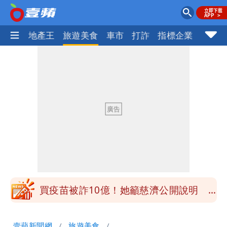
AI科技
地產王
旅遊美食
車市
打詐
指標企業
壹蘋
慈濟被騙10億！陳時中一語成讖 王必
勝：時間久看出睿智
白海豚今下午2點半發海警！陸警機率最
高是這縣市
關之琳爆「奶孫戀」愛上小36歲男模
她親發聲回應了
兆基風暴｜前董座李建成今被檢調約談
最快今晚移送北檢複訊
買疫苗被詐10億！她籲慈濟公開說明
捐款人有權知真相
蔡英文變「台東蔡主委」嚇壞一堆人！他
壹蘋新聞網
旅遊美食