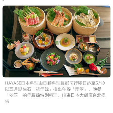
高是這縣市
HAYASE日本料理由日籍料理長郡司行即日起至5/10
以五月誕生石「祖母綠」推出午餐「翡翠」、晚餐
「翠玉」的母親節特別料理。JR東日本大飯店台北提
供