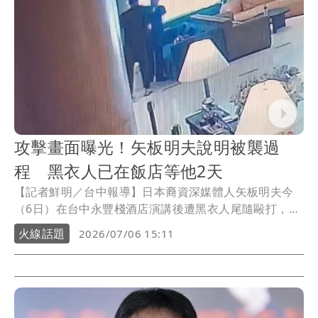
攻擊畫面曝光！矢板明夫說明被襲過
程 黑衣人已在飯店等他2天
【記者鮮明／台中報導】日本裔資深媒體人矢板明夫今
（6日）在台中永豐棧酒店演講後遭黑衣人尾隨毆打，嫌
犯行凶畫面稍早曝光。矢板明夫受訪表示，根據飯店人
火線話題
2026/07/06 15:11
員的說法，這名黑衣人昨天一整天及今天上午都在飯
店，「應該就是在等我」，這起事件應該要徹查，如果
只認定是一次襲擊而有「斷點」，就算查到嫌犯也會不
了了之，這樣將會對台灣社會帶來巨大的恐懼。