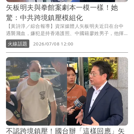
矢板明夫與拳館案劇本一模一樣！她
驚：中共跨境鎮壓模組化
【黃詩淳／綜合報導】資深媒體人矢板明夫近日在台中
遇襲濺血，嫌犯是持香港護照、中國籍廖姓男子，他揮
拳攻擊後逃逸，警方及時在台中機場將他逮捕，消息曝
火線話題
2026/07/08 12:00
光後，引發外界熱議，政治評論員吳靜怡見狀直言，
「矢板明夫遇襲不是偶發衝突，中共跨境鎮壓正在模組
化」。
不認跨境鎮壓！國台辦「這樣回應」矢