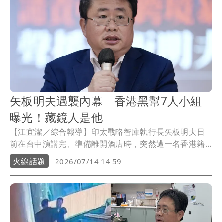
矢板明夫遇襲內幕 香港黑幫7人小組
曝光！藏鏡人是他
【江宜潔／綜合報導】印太戰略智庫執行長矢板明夫日
前在台中演講完、準備離開酒店時，突然遭一名香港籍
男子廖港發（33歲）毆打濺血，隨後他逃往機場欲出境
火線話題
2026/07/14 14:59
遭逮捕、現正羈押禁見中，不過矢板明夫認為真正策畫
者肯定躲在幕後。對此，有週刊披露，這次遇襲案其實
是由香港黑幫七人組成，小組不僅提前赴台中場勘、演
練，甚至還因太小看台灣檢警辦案能力，導致耽誤離境
而被抓。