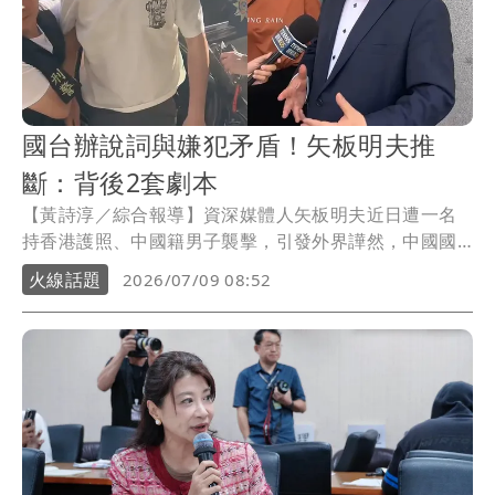
國台辦說詞與嫌犯矛盾！矢板明夫推
斷：背後2套劇本
【黃詩淳／綜合報導】資深媒體人矢板明夫近日遭一名
持香港護照、中國籍男子襲擊，引發外界譁然，中國國
台辦8日做出回應，稱嫌犯是出於義憤才做出相關舉動，
火線話題
2026/07/09 08:52
並指只是偶然發生的「普通治安類個案」，對此，矢板
明夫推斷，這場鬧劇背後其實只有兩個劇本。