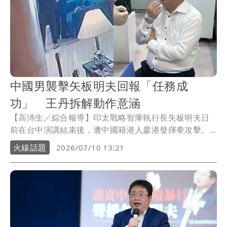
中國男襲擊矢板明夫回報「任務成
功」 王丹拆解動作意涵
【高沛生／綜合報導】印太戰略智庫執行長矢板明夫日
前在台中演講結束後，遭中國籍港人廖港發揮拳攻擊。
檢警追查發現，廖男犯案後立即透過手機向幕後人士回
火線話題
2026/07/10 13:21
報「任務成功」，並接獲指示盡速離台，引發外界關
注。對此，民運人士王丹分析，從犯案後刻意回報任
務，到中國官方第一時間回應，都顯示整起事件帶有刻
意彰顯影響力、恫嚇台灣社會的意味。