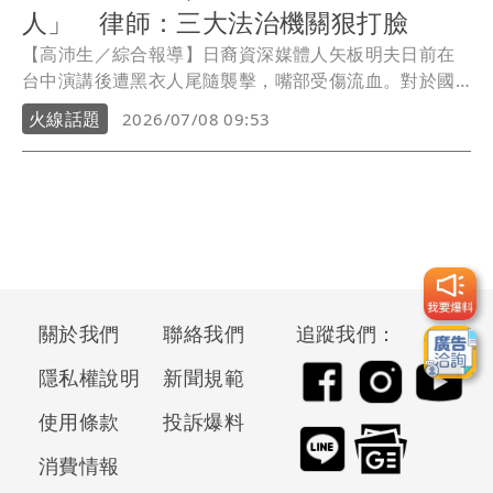
人」 律師：三大法治機關狠打臉
【高沛生／綜合報導】日裔資深媒體人矢板明夫日前在
台中演講後遭黑衣人尾隨襲擊，嘴部受傷流血。對於國
民黨立法院黨團書記長林沛祥稱涉案港籍男子「認錯
火線話題
2026/07/08 09:53
人」，律師黃帝穎指出，台中市警察局、台中地檢署及
台中地方法院後續偵辦處置，已證明案件並非單純認錯
人，直言國民黨團慘遭三大法治機關打臉。
關於我們
聯絡我們
追蹤我們：
隱私權說明
新聞規範
使用條款
投訴爆料
消費情報