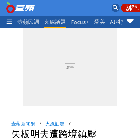
體育
壹蘋民調
火線話題
愛美
AI科技
地
Focus+
壹蘋新聞網
火線話題
矢板明夫遭跨境鎮壓