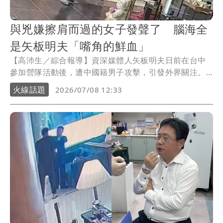
與兇嫌擦肩而過的女子發聲了 腦海全
是矢板明夫「嘴角的鮮血」
【高沛生／綜合報導】資深媒體人矢板明夫日前在台中
參加營隊活動後，遭中國籍男子攻擊，引發外界關注。
營隊主辦人、春雨文教基金會執行長蔡竺君事後發文表
火線話題
2026/07/08 12:33
示，自己事發前曾與嫌犯擦肩而過，直到現在腦海仍浮
現矢板明夫嘴角的鮮血，直言「第一次如此切身感受到
民主的脆弱」。