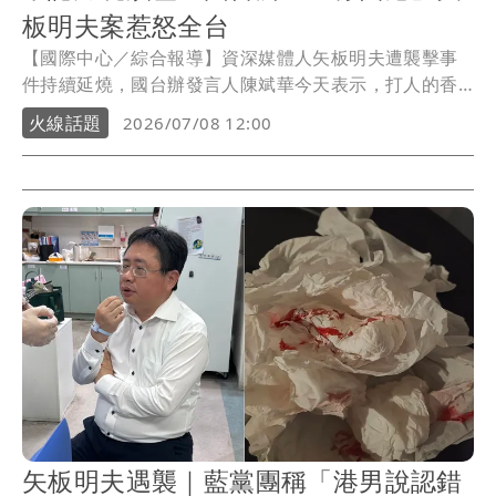
板明夫案惹怒全台
【國際中心／綜合報導】資深媒體人矢板明夫遭襲擊事
件持續延燒，國台辦發言人陳斌華今天表示，打人的香
港男子是出於「義憤」動手，這是一起普通、偶發的治
火線話題
2026/07/08 12:00
安事件，「正告民進黨當局不得損害這名香港男子的政
治安全，必須保障其人身財產安全免受侵犯」。
矢板明夫遇襲｜藍黨團稱「港男說認錯