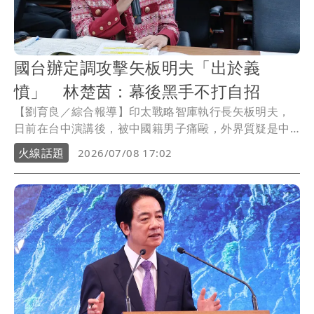
國台辦定調攻擊矢板明夫「出於義
憤」 林楚茵：幕後黑手不打自招
【劉育良／綜合報導】印太戰略智庫執行長矢板明夫，
日前在台中演講後，被中國籍男子痛毆，外界質疑是中
國《民族團結進步促進法》施實後在台灣「跨境鎮壓」
火線話題
2026/07/08 17:02
的試刀，中國國台辦今否認，指嫌犯是出於義憤做出相
關舉動，民進黨立委林楚茵則吐槽：「國台辦急於定
調，根本是兇手不打自招！」