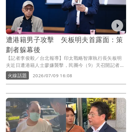
遭港籍男子攻擊 矢板明夫首露面：策
劃者躲幕後
【記者李俊毅／台北報導】印太戰略智庫執行長矢板明
夫近日遭港籍人士廖嫌襲擊，民團今（9）天召開記者會
聲援矢板明夫。出席活動的矢板明夫認為，他和兇手素
火線話題
2026/07/09 16:08
昧平生，對方卻花了這麼大的時間和精力來台灣打他一
拳，這件事如果按中共說的是出於義憤，在邏輯上很難
解釋的通，他把這種人叫做快拳打手，具有暴力犯罪經
歷，並通過迅速入境、迅速辦案、迅速離境，而真正的
策畫者都躲在幕後。