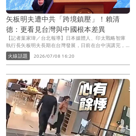
矢板明夫遭中共「跨境鎮壓」！賴清
德：更看見台灣與中國根本差異
【記者葉家瑋／台北報導】日本媒體人、印太戰略智庫
執行長矢板明夫長期在台灣發展，日前在台中演講完，
被中國籍男子痛毆，被外界視為中國通過《民族團結進
火線話題
2026/07/08 16:20
步促進法》後，在台灣「跨境鎮壓」的試刀。民進黨主
席賴清德今（8日）表示，無論是日前矢板明夫，還是之
前在台港人遭受攻擊事件，製造恐懼、迫使他人噤聲，
進而壓制不同意見的行徑。這些事件，更讓我們看見民
主台灣與共產中國，在制度與價值上的根本差異。