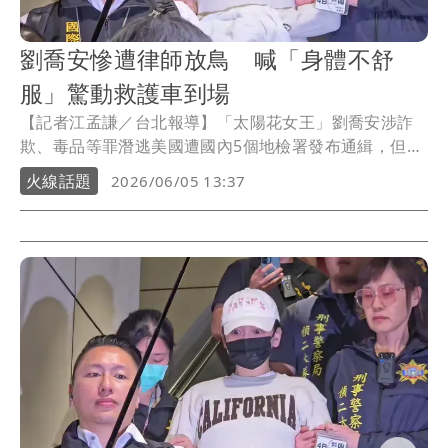
劉喬安慘遭律師放鳥 喊「身體不舒
服」驚動救護車到場
【記者江孟謙／台北報導】「太陽花女王」劉喬安涉詐
欺、毒品等罪潛逃美國遭國內5個地檢署發布通緝，但去
年初在美遭當局查獲，昨天（4日）押解返台，原定今天
火線話題
2026/06/05 13:37
（5日）午後移送地檢署。不過劉喬安在偵訊期間兩度喊
身體不舒服，甚至叫來救護車，加上等待律師，讓偵訊
時間一再延宕，目前還未移送。