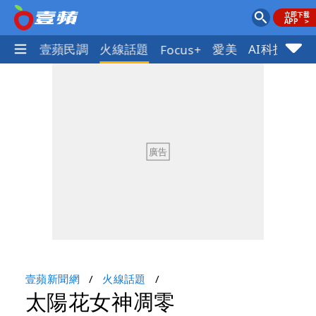
體育
壹蘋民調
火線話題
愛美
AI科技
地
Focus+
壹蘋新聞網
火線話題
太陽花女神凋零