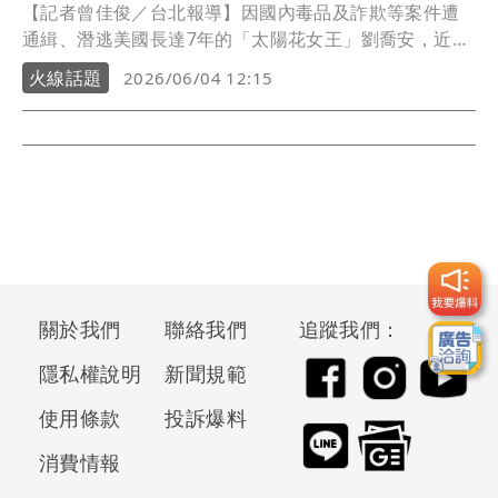
【記者曾佳俊／台北報導】因國內毒品及詐欺等案件遭
通緝、潛逃美國長達7年的「太陽花女王」劉喬安，近日
在台美執法機關密切合作下遭查獲並遣返回台。美方表
火線話題
2026/06/04 12:15
示，劉嫌在美期間仍持續從事不法活動，包括向台灣演
藝圈相關人士販售毒品等行為，成為兩方執法機關重點
追查對象；所幸透過與刑事警察局長期情資交換與跨境
合作，成功掌握其行蹤並完成遣返程序，展現雙方共同
打擊跨國犯罪的具體成果。
關於我們
聯絡我們
追蹤我們：
隱私權說明
新聞規範
使用條款
投訴爆料
消費情報