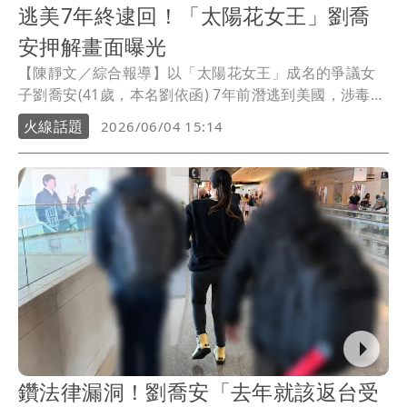
逃美7年終逮回！「太陽花女王」劉喬
安押解畫面曝光
【陳靜文／綜合報導】以「太陽花女王」成名的爭議女
子劉喬安(41歲，本名劉依函) 7年前潛逃到美國，涉毒
品、詐欺、侵占等案遭通緝，去年1月因川普掃蕩非法移
火線話題
2026/06/04 15:14
民而落網，她多次申請政治庇護遭駁回，台美官員已將
她押解上飛機，預定今晚抵台，而美國機場押解畫面也
曝光了。
鑽法律漏洞！劉喬安「去年就該返台受