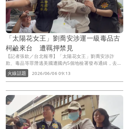
「太陽花女王」劉喬安涉運一級毒品古
柯鹼來台 遭羈押禁見
【記者張欽／台北報導】「太陽花女王」劉喬安涉詐
欺、毒品等罪潛逃美國遭國內5個地檢署發布通緝，去年
1月在美遭美方查獲逮捕，經過1年5個月的行政、司法程
火線話題
2026/06/06 09:13
序後，4日押解返台，原定5日午後移送地檢署，因劉女
偵訊期間2度喊身體不適，警方還叫來救護車，加上等待
律師時間，偵訊時間一直延宕到下午2時40分才移送新北
檢，劉女約3時30分許抵達新北檢，在嚴密警力戒護下進
入偵查庭接受檢察官複訊，檢察官訊後認劉女有高度逃
亡可能，向新北院聲押禁見，法官開羈押庭訊問後裁定
劉女羈押禁見。