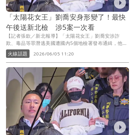
「太陽花女王」劉喬安身形變了！最快
午後送新北檢 涉5案一次看
【記者張欽／新北報導】「太陽花女王」劉喬安涉詐
欺、毒品等罪潛逃美國遭國內5個地檢署發布通緝，他還
涉及數起自美寄送「毒包裹」來台案，去年遭台美執法
火線話題
2026/06/05 11:20
單位合作逮人，昨(4)晚近7時遭台美警方押解遣返回台歸
案，劉喬安戴帽子、口罩並穿著寬鬆上衣遮掩身形，看
得出她比起7年前體態臃腫許多，出關後，警方立刻帶往
刑事局，預定今早製作筆錄，最快也要午後移送新北檢
複訊。