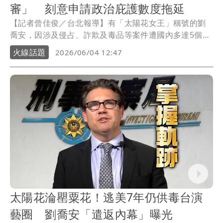
審」 刻意申請政治庇護數度拖延
【記者曾佳俊／台北報導】有「太陽花女王」稱號的劉
喬安，因涉及侵占、詐欺及毒品等案件遭國內多達5個地
檢署通緝，2019年棄保潛逃美國，經台美執法機關長期
火線話題
2026/06/04 12:47
情資交換與跨國追緝後，劉喬安2025年1月於美國落網，
但其狡猾多次利用擔心遭受政治迫害為由，在遣返日前
一天提出政治庇護申請等法律救濟程序，藉故多次拖
延，歷經一年多遣返程序與法律攻防，4日由美方執法人
員押解返台，結束長達7年的逃亡生涯，後續將交由我國
司法機關依法處理。
太陽花淪罌粟花！逃美7年仍供毒台演
藝圈 劉喬安「遣返內幕」曝光