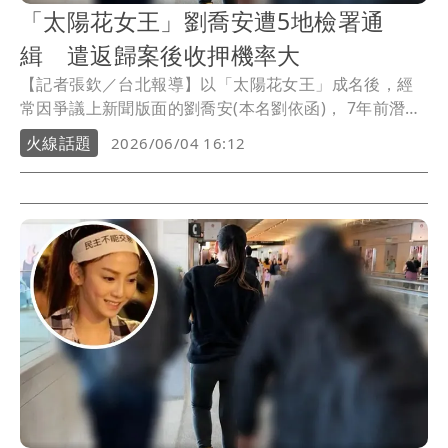
「太陽花女王」劉喬安遭5地檢署通
緝 遣返歸案後收押機率大
【記者張欽／台北報導】以「太陽花女王」成名後，經
常因爭議上新聞版面的劉喬安(本名劉依函)， 7年前潛逃
美國後涉及毒品、詐欺、侵占等案遭台灣5個地檢署通
火線話題
2026/06/04 16:12
緝，去年1月因川普掃蕩非法移民而落網，她在黑幫男有
協助多次申請政治庇護後仍遭駁回，台美官員今將她押
解上飛機，預定傍晚抵台，他在美國機場被押解畫面也
因此曝光。據悉，她返台歸案後，將面對5個地檢署通緝
的案件接受調查，預計刑事局訊後先移送新北檢歸案，
因時間已晚，夜間停止訊問的可能性很大，不過，她因
長期逃亡海外，外界揣測她被羈押的機會很大。