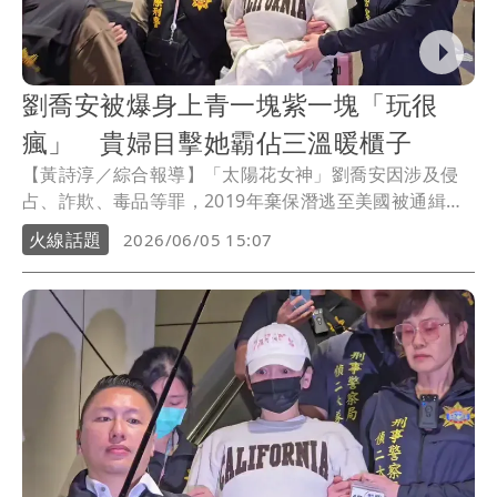
劉喬安被爆身上青一塊紫一塊「玩很
瘋」 貴婦目擊她霸佔三溫暖櫃子
【黃詩淳／綜合報導】「太陽花女神」劉喬安因涉及侵
占、詐欺、毒品等罪，2019年棄保潛逃至美國被通緝，4
日遣返回台，財經專家「不敗教主」陳重銘透露，曾在
火線話題
2026/06/05 15:07
貴婦朋友那聽說，目擊過劉喬安身上青一塊紫一塊的，
「看得出來玩的很瘋」。