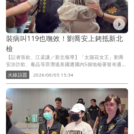
裝病叫119也嘸效！劉喬安上銬抵新北
檢
【記者張欽、江孟謙／新北報導】「太陽花女王」劉喬
安涉詐欺、毒品等罪潛逃美國遭國內5個地檢署發布通
緝，還涉及數起自美寄送「毒包裹」來台案，去年遭台
火線話題
2026/06/05 15:34
美執法單位合作逮人。劉喬安昨（4日)晚押解返台歸案
時，戴帽子、口罩並穿著寬鬆上衣遮掩身形，明顯比7年
前臃腫許多。今上午筆錄前，原本聘請的律師無故不
到，劉也兩度說身體不適叫來119，嘗試困獸之鬥，但最
終仍得面對司法，並於下午15時許抵達新北地檢署，在
嚴密警力戒護下進入偵查庭接受檢察官複訊。