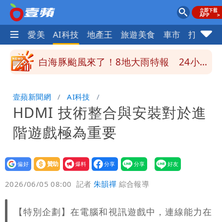
策高層牽涉其中」才不提告
柯文哲陪媽媽過父親節 分享「爸爸留給
愛美
AI科技
地產王
旅遊美食
車市
打詐
ocus+
我最重要的一課」
慈濟內部信流出！公開遭騙10億採購過
程
白海豚颱風來了！8地大雨特報 24小時
恐下500毫米
白海豚接近「北台灣大雨特報」 氣象
壹蘋新聞網
AI科技
HDMI 技術整合與安裝對於進
署：本島陸警機率低
男童躍下2.6米高台摔斷腳後跟 妹妹揭
階遊戲極為重要
原因「模仿超人力霸王」
買BNT遭詐10億元 王尚智疑「慈濟決
策高層牽涉其中」才不提告
設為
贊助
我要
偏好
壹蘋
爆料
2026/06/05 08:00
記者
朱韻禪
綜合報導
【特別企劃】在電腦和視訊遊戲中，連線能力在