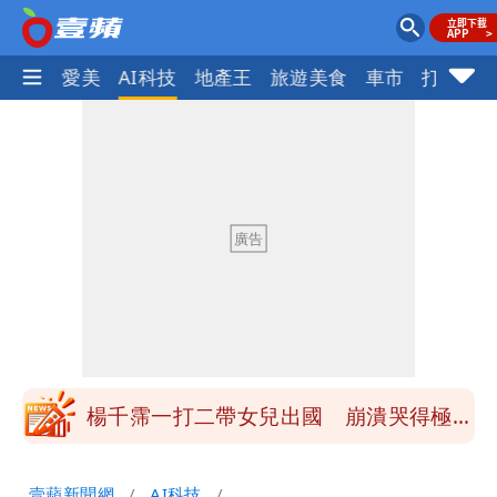
愛美
AI科技
地產王
旅遊美食
車市
打詐
ocus+
白海豚「大轉彎」機率非常小！明強度有
變化
醫學教授林慶順意外離世 女兒沉痛證實
最低0元！超商飲品好康快看 優惠組一
次可買27杯
1元商品開搶！超市、量販週末優惠 父
親節吃牛排、海鮮
楊千霈一打二帶女兒出國 崩潰哭得極狼
狽
白海豚颱風來襲！北市開放3區疏散門紅
壹蘋新聞網
AI科技