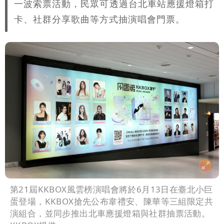
一波索票活動，民眾可透過台北車站應援燈箱打
變化
醫學教授林慶順意外離世 女兒沉痛證實
卡、社群分享歌曲等方式抽演唱會門票。
第21屆KKBOX風雲榜演唱會將於6月13日在臺北小巨
蛋登場，KKBOX搶先公布韋禮安、陳華等三組限定共
演組合，並同步推出北車應援燈箱與社群抽票活動。