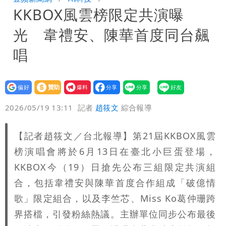
KKBOX風雲榜限定共演曝
黃線停車
白海豚今防豪雨、38度高溫！雙眼牆致
光 韋禮安、陳華首度同台飆
「海豚跳」
名醫「掛蔣萬安布條」被出征！他大笑：
唱
每天看診到半夜
慈濟爆世紀大騙局 AIT發文高級酸！他
設為
贊助
我要
笑：真的很會
白海豚大亂！航空66架次取消、船班39
偏好
壹蘋
爆料
2026/05/19 13:11
記者
趙筱文
綜合報導
航次停航
姜厚任不信嫩女友「辣手摧花」 創演藝
【記者趙筱文／台北報導】第21屆KKBOX風雲
工會最遺憾1事
白海豚勾到「台灣陸地」了！雙眼牆旋
榜演唱會將於6月13日在臺北小巨蛋登場，
繞 路徑擺盪
特斯拉衝夜市…猛撞12車！民眾嚇「賓士
KKBOX今（19）日搶先公布三組限定共演組
合，包括韋禮安與陳華首度合作組成「破億情
救好幾條人命」
他揭日本捐AZ疫苗秘辛「專為台生
歌」限定組合，以及李竺芯、Miss Ko葛仲珊跨
界搭檔，引發粉絲熱議。主辦單位同步公布最後
產」：終還陳時中清白
白海豚「大轉彎」機率非常小！明強度有