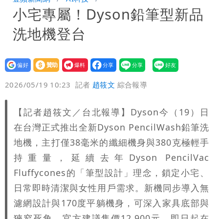
小宅專屬！Dyson鉛筆型新品
10.6億顧問費決策過程在哪
洗地機登台
設為
贊助
我要
偏好
壹蘋
爆料
2026/05/19 10:23
記者
趙筱文
綜合報導
【記者趙筱文／台北報導】Dyson今（19）日
在台灣正式推出全新Dyson PencilWash鉛筆洗
地機，主打僅38毫米的纖細機身與380克極輕手
持重量，延續去年Dyson PencilVac
Fluffycones的「筆型設計」理念，鎖定小宅、
日常即時清潔與女性用戶需求。新機同步導入無
濾網設計與170度平躺機身，可深入家具底部與
狹窄死角，官方建議售價12,900元，即日起在