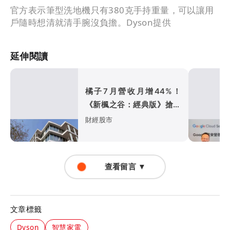
官方表示筆型洗地機只有380克手持重量，可以讓用
戶隨時想清就清手腕沒負擔。Dyson提供
延伸閱讀
橘子7月營收月增44%！
《新楓之谷：經典版》搶攻
暑假旺季
財經股市
查看留言 ▼
文章標籤
Dyson
智慧家電