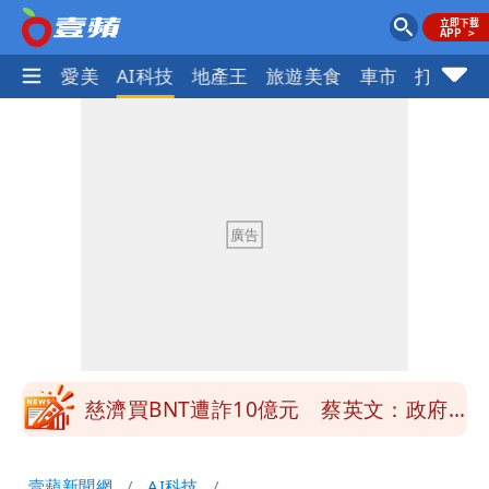
愛美
AI科技
地產王
旅遊美食
車市
打詐
ocus+
慈濟買BNT遭詐10億元 蔡英文：政府
很多謹慎判斷當時未被理解
「慈濟別想躲在受害者3字後面」 她：
10.6億顧問費決策過程在哪
當年缺疫苗缺快篩缺口罩 王鴻薇：陳時
中哪來勇氣要別人道歉
兆基風暴！前董座李建成移送北檢 是否
聲押？交保？複訊後揭曉
慈濟買BNT遭詐10億元 蔡英文：政府
很多謹慎判斷當時未被理解
「慈濟別想躲在受害者3字後面」 她：
壹蘋新聞網
AI科技