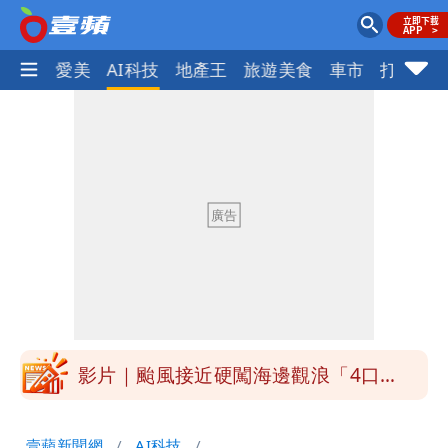
愛美
AI科技
地產王
旅遊美食
車市
打詐
ocus+
白海豚接近「北台灣大雨特報」 氣象
署：本島陸警機率低
白海豚降雨注意！10縣市豪雨特報 今
晚至明下午受影響
白海豚逼近！淡江大橋21時封閉機車道
明年總預算「史上最強」10大亮點 李
慧芝：今年的送立院345天還在審
影片｜颱風接近硬闖海邊觀浪「4口
家-1」 9歲兒捲入海裡消失了
買BNT遭詐10億元 王尚智疑「慈濟決
壹蘋新聞網
AI科技