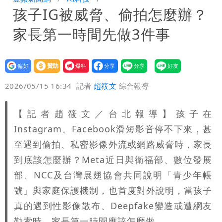
孩子IG被威脅、偷拍怎麼辦？
策高層牽涉其中」才不提告
柯文哲陪媽媽過父親節 分享「爸爸留給
家長第一時間先做3件事
我最重要的一課」
慈濟內部信流出！公開遭騙10億採購過
程
白海豚颱風來了！8地大雨特報 24小時
設為
贊助
我要
偏好
壹蘋
爆料
2026/05/15 16:34
記者
趙筱文
綜合報導
恐下500毫米
白海豚接近「北台灣大雨特報」 氣象
署：本島陸警機率低
白海豚降雨注意！10縣市豪雨特報 今
【記者趙筱文／台北報導】孩子在
Instagram、Facebook滑短影音停不下來，甚
晚至明下午受影響
至遇到偷拍、私密影像外流或網路威脅時，家長
到底該怎麼辦？Meta近日與衛福部、數位發展
部、NCC及台灣展翅協會共同說明「青少年帳
號」與家庭保護機制，也首度對外說明，當孩子
真的遇到性影像散布、Deepfake變造或遭網友
勒索時，家長第一時間應該怎麼做。