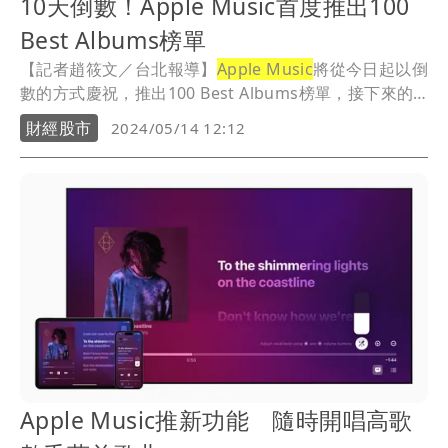
10天倒數！Apple Music首度推出100
Best Albums榜單
【記者趙筱文／台北報導】
Apple Music
將從今日起以倒
數的方式慶祝，推出100 Best Albums榜單，接下來的
10天期間，每天都會揭曉10張上榜專輯。這份榜單是編
財經股市
2024/05/14 12:12
輯精選內容，完全獨立於
Apple Music
上的任何串流數
據。同時也會推出全新的100 Best微型網站、全新獨家
內容、專門的
Apple Music
廣播電台單集，還有更多精彩
內容。倒數將在最後一天達到最高點，屆時將在廣播電
台特別節目中揭曉
Apple Music
歷年排名前10的專輯。
Apple Music推新功能 隨時開唱高歌