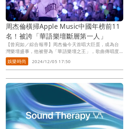
周杰倫橫掃Apple Music中國年榜前11
名！被誇「華語樂壇斷層第一人」
【曾宛如／綜合報導】周杰倫今天首唱大巨蛋，成為台
灣樂壇盛事，他被譽為「華語樂壇之王」，歌曲傳唱度
之廣，為華人歌手第一人，剛好在他前進大巨蛋時刻，
娛樂時尚
2024/12/05 17:50
Apple Music
公布了2024年度中國大陸最熱歌曲名次
榜，前3名分別是周杰倫的《七里香》、《晴天》、《擱
淺》，前11名全部都是周杰倫的歌，直至第12名才出現
林俊傑的歌《交換餘生》，可見他對華語樂壇的影響
力，無人可比。