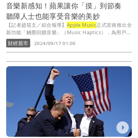
音樂新感知！蘋果讓你「摸」到節奏
聽障人士也能享受音樂的美妙
【記者趙筱文／綜合報導】
Apple Music
正式宣佈推出全
新功能「觸覺回饋音樂」（Music Haptics），為用戶帶
來前所未有的音樂體驗，尤其是聽障人士和重聽人士也
財經股市
2024/09/17 01:00
能藉此「感受」音樂。這項創新功能透過iPhone的觸覺
引擎（Taptic Engine），讓音樂不僅是被聆聽，還能轉
為輕點、觸感紋理和細膩的震動，打破傳統聽覺範疇，
為音樂欣賞注入全新層次。