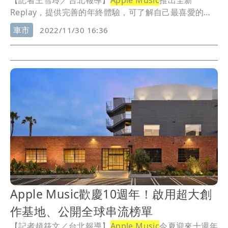
【記者王雪玲／台北報導】
Apple Music
推出全新
Replay，提供完善的年終體驗，可了解自己最喜愛的歌
曲、藝人、專輯、類型等項目，並揭曉2022年熱門排行
車市
2022/11/30 16:36
榜，第一名是The Kid LAROI 和 Justin Bieber 合作的作
品《STAY》。
Apple Music歡慶10週年！啟用超大創
作基地、公開全球串流榜單
【記者趙筱文／台北報導】
Apple Music
今夏迎來十週年