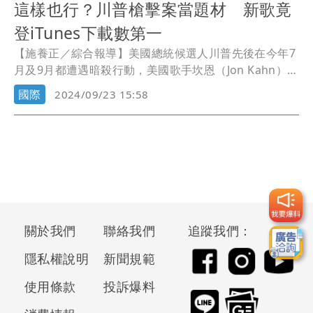
這樣也行？川普槍擊案當題材 新歌竟
登iTunes下載數第一
【施養正／綜合報導】美國總統候選人川普先後在今年7
月及9月都遭遇暗殺行動，美國歌手坎恩（Jon Kahn）以
此為靈感寫成歌曲「Fighter」，近期榮登蘋果iTunes
國際
2024/09/23 15:58
Store下載排行榜第一名，截至美國時間20日，在
Apple
Music
以及Spotify也分別都排進前100及前50名。
關於我們
聯絡我們
追蹤我們：
隱私權說明
新聞規範
使用條款
投訴爆料