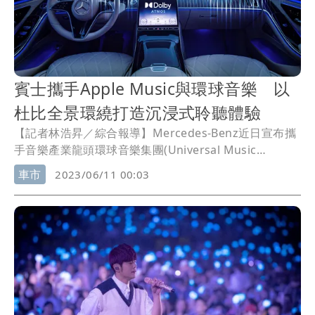
賓士攜手Apple Music與環球音樂 以
杜比全景環繞打造沉浸式聆聽體驗
【記者林浩昇／綜合報導】Mercedes-Benz近日宣布攜
手音樂產業龍頭環球音樂集團(Universal Music
Group)，與
Apple Music
音樂串流服務共同打造全新維
車市
2023/06/11 00:03
度的聽覺饗宴，將在Mercedes-Benz車款上導入Dolby
Atmos杜比全景環繞音效。基於三方品牌合作，
Mercedes-Benz車款將成為第一款以原音重現方式，提
供
Apple Music
空間音訊杜比全景音效的非Apple裝置。