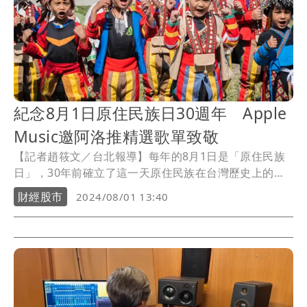
紀念8月1日原住民族日30週年 Apple
Music邀阿洛推精選歌單致敬
【記者趙筱文／台北報導】每年的8月1日是「原住民族
日」，30年前確立了這一天原住民族在台灣歷史上的特
殊地位。今年
Apple Music
為紀念「原住民族日」30週
財經股市
2024/08/01 13:40
年，特別邀請了致力於喚起社會對原住民議題關注的阿
美族歌手阿洛擔任「台灣製造」歌單的嘉賓。阿洛精選
了24首具有代表性和指標性的歌曲，讓聽眾能夠欣賞原
住民音樂的多樣風貌，並深刻感受其帶來的共鳴與感
動。