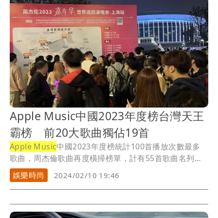
Apple Music中國2023年度榜台灣天王
霸榜 前20大歌曲獨佔19首
Apple Music
中國2023年度榜統計100首播放次數最多
歌曲，周杰倫歌曲再度橫掃榜單，計有55首歌曲名列榜
上；「七里香」是播放次數最多歌曲，2021年起連續3年
娛樂時尚
2024/02/10 19:46
摘下榜首。