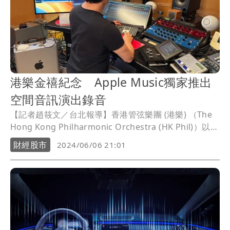
港樂金禧紀念 Apple Music獨家推出
空間音訊演出錄音
【記者趙筱文／台北報導】香港管弦樂團 (港樂) （The
Hong Kong Philharmonic Orchestra (HK Phil)）以香
港為家，自1974年職業化後，致力為歡眾帶來更多元的
財經股市
2024/06/06 21:01
曲目，廣邀國際知名的指揮家和音樂家合作，及在世界
各地巡演。