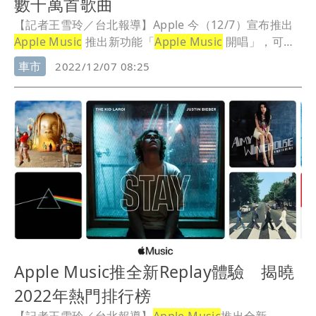
數千萬首歌曲
【記者王雪玲／台北報導】Apple 今（12/7）宣布推出
Apple Music
推出新功能「
Apple Music
開唱」，可以
輕鬆高歌數千萬首歌曲。將於本月稍晚向全球
Apple
車市
2022/12/07 08:25
Music
訂閱者推出，可在 iPhone、iPad 和新款 Apple
TV 4K 上使用。
Apple Music推全新Replay體驗 揭曉
2022年熱門排行榜