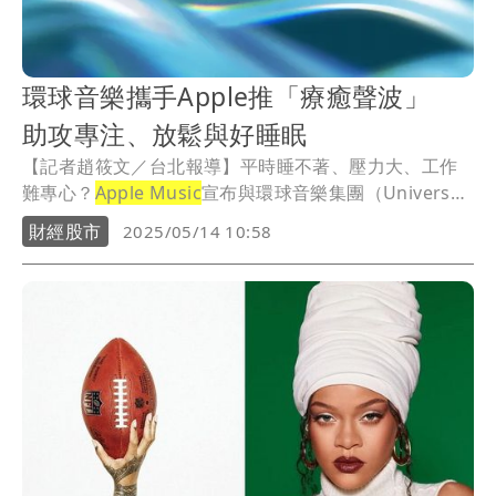
環球音樂攜手Apple推「療癒聲波」
助攻專注、放鬆與好睡眠
【記者趙筱文／台北報導】平時睡不著、壓力大、工作
難專心？
Apple Music
宣布與環球音樂集團（Universal
Music Group, UMG）攜手推出全新音訊療癒計畫《療
財經股市
2025/05/14 10:58
癒聲波》（Healing Frequencies），結合聲學科學與明
星音樂內容，透過聲波技術強化專注力、放鬆程度與睡
眠品質，打造全新聆聽體驗。《療癒聲波》現已於
Apple Music
獨家上架。