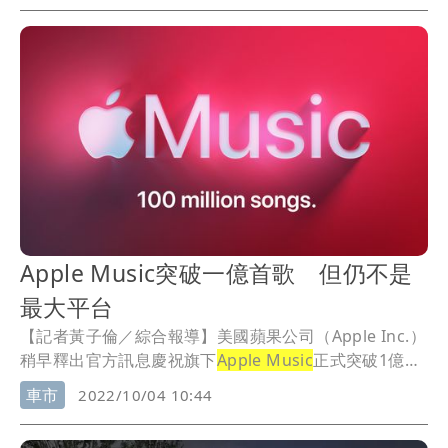
12MP超廣角鏡頭，可以錄製60秒的1080p影片（錄製影
片時眼鏡旁會亮起白燈做出提示），現在透過軟體更新
開放支援聲控
Apple Music
音樂播放。
Apple Music突破一億首歌 但仍不是
最大平台
【記者黃子倫／綜合報導】美國蘋果公司（Apple Inc.）
稍早釋出官方訊息慶祝旗下
Apple Music
正式突破1億首
歌曲，不過，在串流音樂市場上，老大還是Spotify。
車市
2022/10/04 10:44