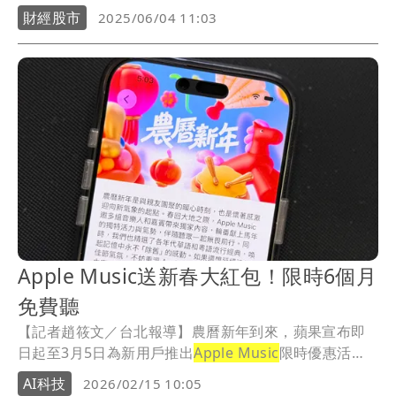
出年度指定歌單《WWDC25 Hello》。這是蘋果自2020
財經股市
2025/06/04 11:03
年起延續至今的傳統，藉由音樂為全球開發者大會注入
一絲輕快氛圍，無論是準備前往現場還是留在家中享受
科技盛宴，都能感受到這場活動的節奏。
Apple Music送新春大紅包！限時6個月
免費聽
【記者趙筱文／台北報導】農曆新年到來，蘋果宣布即
日起至3月5日為新用戶推出
Apple Music
限時優惠活
動，從免費的1個月試用期延長至6個月，試用期結束
AI科技
2026/02/15 10:05
後，將以每月$165方案自動續訂，若不打算繼續使用，