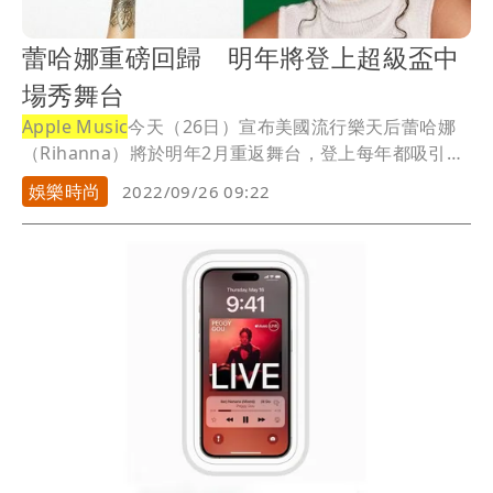
蕾哈娜重磅回歸 明年將登上超級盃中
場秀舞台
Apple Music
今天（26日）宣布美國流行樂天后蕾哈娜
（Rihanna）將於明年2月重返舞台，登上每年都吸引大
量觀眾收看的美國年度運動盛事超級盃美式足球賽中場
娛樂時尚
2022/09/26 09:22
秀。