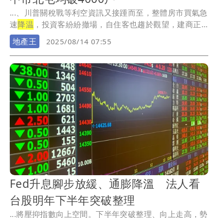
...、川普關稅戰等利空資訊又接踵而至，整體房市買氣急
速
降温
，投資客紛紛撤場，自住客也趨於觀望，建商正
面臨...
地產王
2025/08/14 07:55
Fed升息腳步放緩、通膨降溫 法人看
台股明年下半年突破整理
...將壓抑指數向上空間。下半年突破整理、向上走高，勢