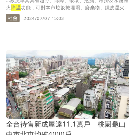
...救災車具具有越野、除障、破壞、挖掘、吊掛及水霧滅
火
降温
功能，可對本市垃圾掩埋場、廢棄物、鐵皮屋火
警及...
社會
2024/07/07 15:03
全台待售新成屋達11.1萬戶 桃園龜山
中市北屯均破4000戶