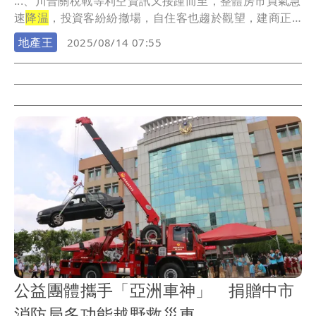
...、川普關稅戰等利空資訊又接踵而至，整體房市買氣急
速
降温
，投資客紛紛撤場，自住客也趨於觀望，建商正
面臨...
地產王
2025/08/14 07:55
公益團體攜手「亞洲車神」 捐贈中市
消防局多功能越野救災車