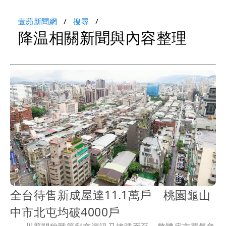
壹蘋新聞網
搜尋
降温相關新聞與內容整理
全台待售新成屋達11.1萬戶 桃園龜山
中市北屯均破4000戶