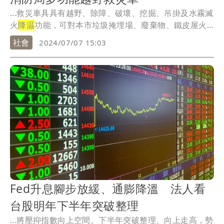
...救災車具具有越野、除障、破壞、挖掘、吊掛及水霧滅
火
降温
功能，可對本市垃圾掩埋場、廢棄物、鐵皮屋火
警及...
社會
2024/07/07 15:03
Fed升息腳步放緩、通膨降溫 法人看
台股明年下半年突破整理
...將壓抑指數向上空間。下半年突破整理、向上走高，勢