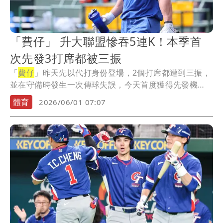
「費仔」 升大聯盟慘吞5連K！本季首
次先發3打席都被三振
「
費仔
」昨天先以代打身份登場，2個打席都遭到三振，
並在守備時發生一次傳球失誤，今天首度獲得先發機
會，...
體育
2026/06/01 07:07