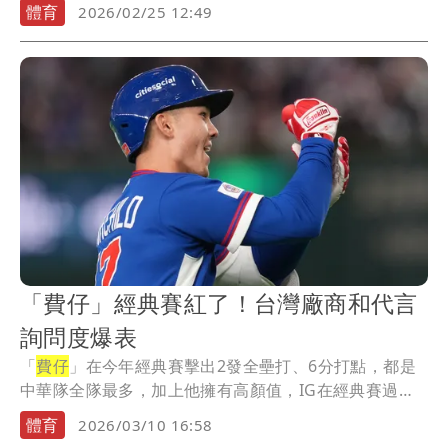
體育
2026/02/25 12:49
「費仔」經典賽紅了！台灣廠商和代言
詢問度爆表
「
費仔
」在今年經典賽擊出2發全壘打、6分打點，都是
中華隊全隊最多，加上他擁有高顏值，IG在經典賽過
後...
體育
2026/03/10 16:58