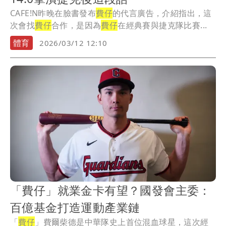
CAFE!N昨晚在臉書發布
費仔
的代言廣告，介紹指出，這
次會找
費仔
合作，是因為
費仔
在經典賽與捷克隊比賽...
體育
2026/03/12 12:10
「費仔」就業金卡有望？國發會主委：
百億基金打造運動產業鏈
「
費仔
」費爾柴德是中華隊史上首位混血球星，這次經