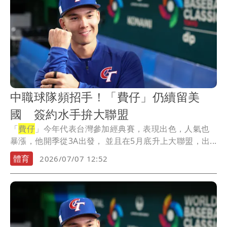
中職球隊頻招手！「費仔」仍續留美
國 簽約水手拚大聯盟
「
費仔
」今年代表台灣參加經典賽，表現出色，人氣也
暴漲，他開季從3A出發， 並且在5月底升上大聯盟，出...
體育
2026/07/07 12:52