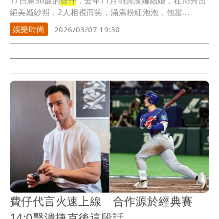
17日滿30歲的
費仔
，去年11月剛與漢娜結婚，在IG秀出
絕美婚紗照，2人相視而笑，滿滿粉紅泡泡，他當...
娛樂時尚
2026/03/07 19:30
費仔代言火速上線 合作源於經典賽
14:0擊潰捷克後這段話