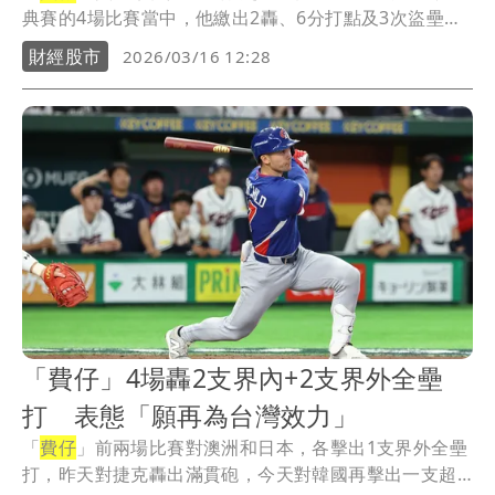
典賽的4場比賽當中，他繳出2轟、6分打點及3次盜壘
成...
財經股市
2026/03/16 12:28
「費仔」4場轟2支界內+2支界外全壘
打 表態「願再為台灣效力」
「
費仔
」前兩場比賽對澳洲和日本，各擊出1支界外全壘
打，昨天對捷克轟出滿貫砲，今天對韓國再擊出一支超