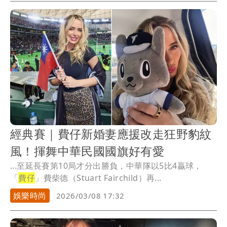
經典賽｜費仔新婚妻應援改走狂野豹紋
風！揮舞中華民國國旗好有愛
...至延長賽第10局才分出勝負，中華隊以5比4贏球，
「
費仔
」費柴德（Stuart Fairchild）再...
娛樂時尚
2026/03/08 17:32