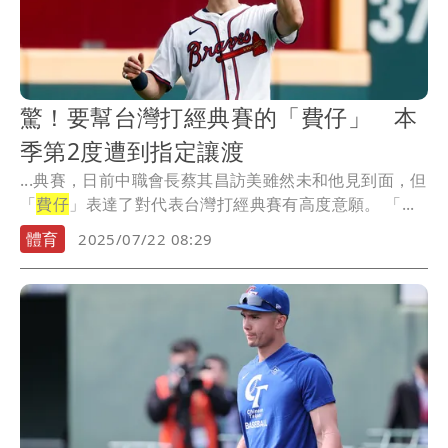
驚！要幫台灣打經典賽的「費仔」 本
季第2度遭到指定讓渡
...典賽，日前中職會長蔡其昌訪美雖然未和他見到面，但
「
費仔
」表達了對代表台灣打經典賽有高度意願。 「...
體育
2025/07/22 08:29