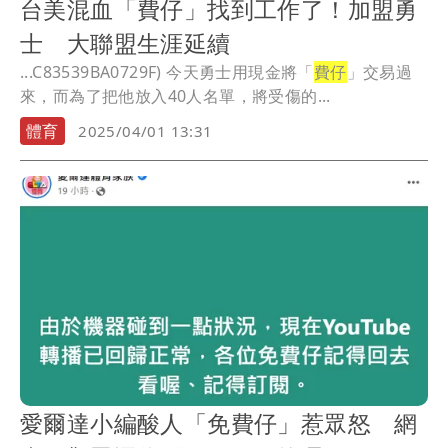
台美混血「費仔」找到工作了！加盟勇
士 大聯盟生涯延續
...C83539BA0729F) 今天勇士用現金將「
費仔
」交易過
來，而為了把他放入40人名單，將受傷的...
體育
2025/04/01 13:31
愛爾達小編酸人「免費仔」惹眾怒 網