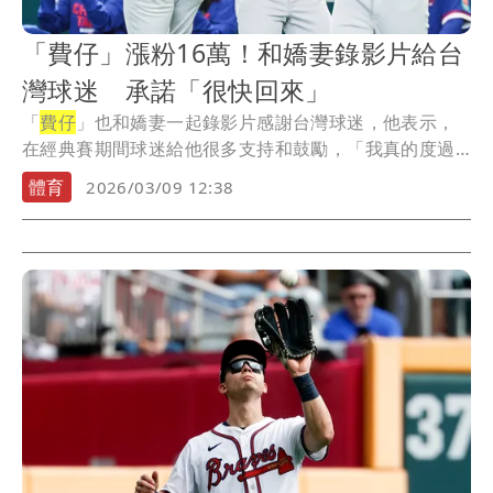
「費仔」漲粉16萬！和嬌妻錄影片給台
灣球迷 承諾「很快回來」
「
費仔
」也和嬌妻一起錄影片感謝台灣球迷，他表示，
在經典賽期間球迷給他很多支持和鼓勵，「我真的度過
了一...
體育
2026/03/09 12:38