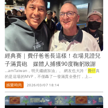
經典賽｜費仔爸爸長這樣！在場見證兒
子滿貫砲 媒體人捕獲90度鞠躬致謝
...amTaiwan，明天繼續加油」。 網友也大誇「
費仔
真
的是這場的MVP，不僅轟了一發滿貫全壘打，上...
娛樂時尚
2026/03/07 18:14