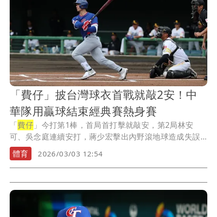
「費仔」披台灣球衣首戰就敲2安！中
華隊用贏球結束經典賽熱身賽
「
費仔
」今打第1棒，首局首打擊就敲安，第2局林安
可、吳念庭連續安打，蔣少宏擊出內野滾地球造成失誤
先馳...
體育
2026/03/03 12:54