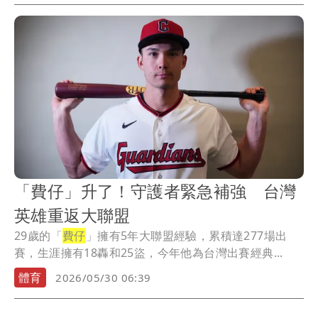
「費仔」升了！守護者緊急補強 台灣
英雄重返大聯盟
29歲的「
費仔
」擁有5年大聯盟經驗，累積達277場出
賽，生涯擁有18轟和25盜，今年他為台灣出賽經典...
體育
2026/05/30 06:39