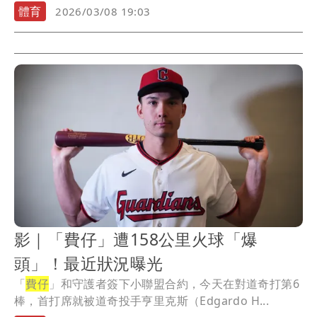
前...
體育
2026/03/08 19:03
影｜「費仔」遭158公里火球「爆
頭」！最近狀況曝光
「
費仔
」和守護者簽下小聯盟合約，今天在對道奇打第6
棒，首打席就被道奇投手亨里克斯（Edgardo H...