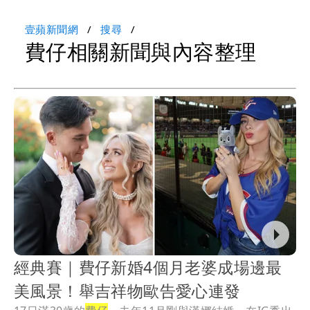
壹蘋新聞網
搜尋
費仔相關新聞與內容整理
經典賽｜費仔新婚4個月老婆成場邊最
美風景！舉吉祥物歐告愛心連發