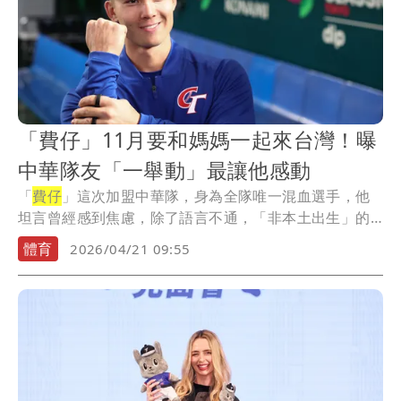
「費仔」11月要和媽媽一起來台灣！曝
中華隊友「一舉動」最讓他感動
「
費仔
」這次加盟中華隊，身為全隊唯一混血選手，他
坦言曾經感到焦慮，除了語言不通，「非本土出生」的
身份...
體育
2026/04/21 09:55