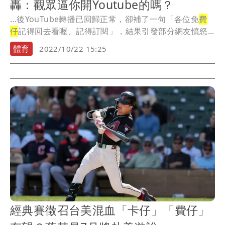
轟：觀眾逼你開Youtube的嗎？
...後YouTube轉播已回歸正常，卻補了一句「各位免
費
仔
記得回去看喔、記得訂閱」，結果引發部分網友憤怒...
體育
2022/10/22 15:25
經典賽徵召台美混血「卡仔」「費仔」