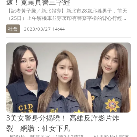
逮！竟罵真警三字經
【記者黃子騰／新北報導】新北市28歲邱姓男子，前天
（25日）上午騎機車並穿著印有警察字樣的背心行經五
股區時，與1輛轎車發生行車糾紛。邱男竟當街攔下對方
社會
2023/03/27 14:44
大聲叫囂：「沒關係，你錄到我，侵犯我的隱私權」駕
駛見狀立即報警，但警方到場前邱男已離去。蘆洲警方
循線找到邱男時，欲帶他回警局釐清案情時，秋男竟對
警員飆罵三字經，當場遭警方上銬逮捕，訊後依妨害公
務、強制罪、冒充公務員而行使其職權者等罪嫌送辦。
3美女警身分揭曉！ 高雄反詐影片炸
裂 網讚：仙女下凡