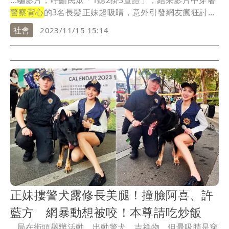
...騙影片，呼籲民眾「1聽2掛3查證」，結果影片中穿著
警察背心
的3名長髮正妹超吸睛，意外引發網友瘋狂討
論...
社會
2023/11/15 15:14
正妹摟警犬露修長美腿！撞臉阿喜、許
藍方 網暴動想被咬！本尊請吃炒飯
...局在街頭舉辦活動，出動警犬、吉祥物，但最吸睛是穿