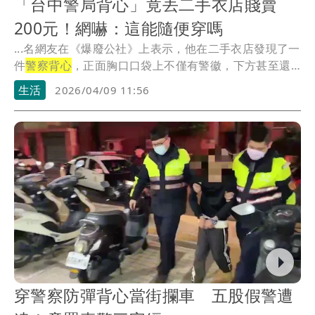
「台中警局背心」竟丟二手衣店賤賣
200元！網嚇：這能隨便穿嗎
...名網友在《爆廢公社》上表示，他在二手衣店發現了一
件
警察背心
，正面胸口口袋上不僅有警徽，下方甚至還
有「...
生活
2026/04/09 11:56
穿警察防彈背心當街攔車 五股假警遭