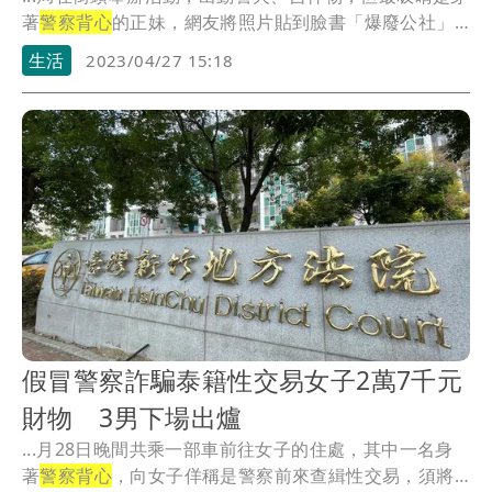
著
警察背心
的正妹，網友將照片貼到臉書「爆廢公社」
引起...
生活
2023/04/27 15:18
假冒警察詐騙泰籍性交易女子2萬7千元
財物 3男下場出爐
...月28日晚間共乘一部車前往女子的住處，其中一名身
著
警察背心
，向女子佯稱是警察前來查緝性交易，須將