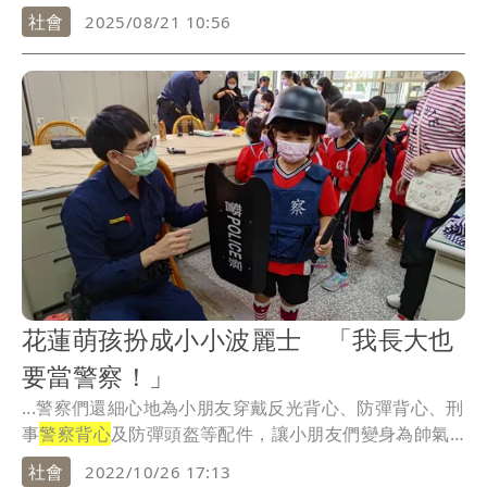
性交...
社會
2025/08/21 10:56
花蓮萌孩扮成小小波麗士 「我長大也
要當警察！」
...警察們還細心地為小朋友穿戴反光背心、防彈背心、刑
事
警察背心
及防彈頭盔等配件，讓小朋友們變身為帥氣
的小...
社會
2022/10/26 17:13