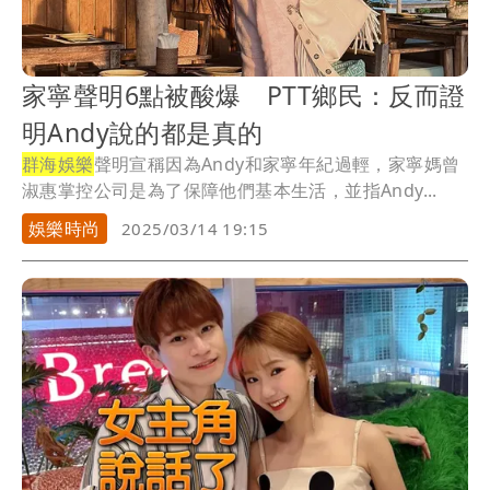
家寧聲明6點被酸爆 PTT鄉民：反而證
明Andy說的都是真的
群海娛樂
聲明宣稱因為Andy和家寧年紀過輕，家寧媽曾
淑惠掌控公司是為了保障他們基本生活，並指Andy...
娛樂時尚
2025/03/14 19:15