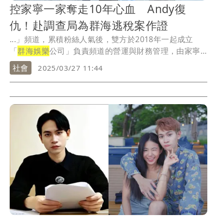
控家寧一家奪走10年心血 Andy復
仇！赴調查局為群海逃稅案作證
...」頻道，累積粉絲人氣後，雙方於2018年一起成立
「
群海娛樂
公司」負責頻道的營運與財務管理，由家寧
母親...
社會
2025/03/27 11:44