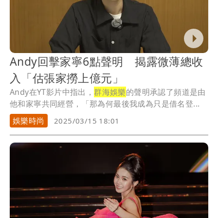
Andy回擊家寧6點聲明 揭露微薄總收
入「估張家撈上億元」
Andy在YT影片中指出，
群海娛樂
的聲明承認了頻道是由
他和家寧共同經營，「那為何最後我成為只是借名登...
娛樂時尚
2025/03/15 18:01