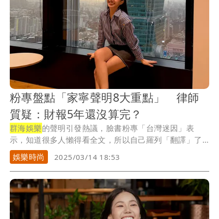
粉專盤點「家寧聲明8大重點」 律師
質疑：財報5年還沒算完？
群海娛樂
的聲明引發熱議，臉書粉專「台灣迷因」表
示，知道很多人懶得看全文，所以自己羅列「翻譯」了8
個重...
娛樂時尚
2025/03/14 18:53