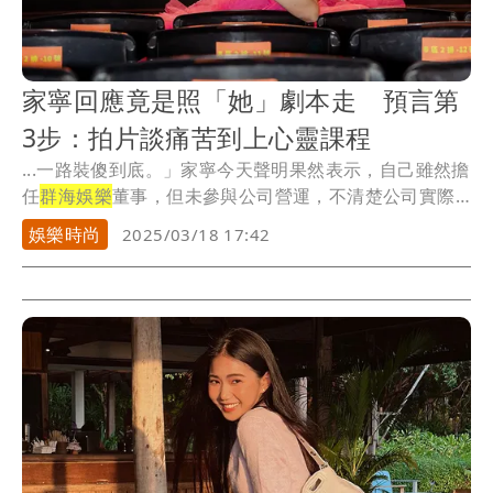
家寧回應竟是照「她」劇本走 預言第
3步：拍片談痛苦到上心靈課程
...一路裝傻到底。」家寧今天聲明果然表示，自己雖然擔
任
群海娛樂
董事，但未參與公司營運，不清楚公司實際
收益...
娛樂時尚
2025/03/18 17:42