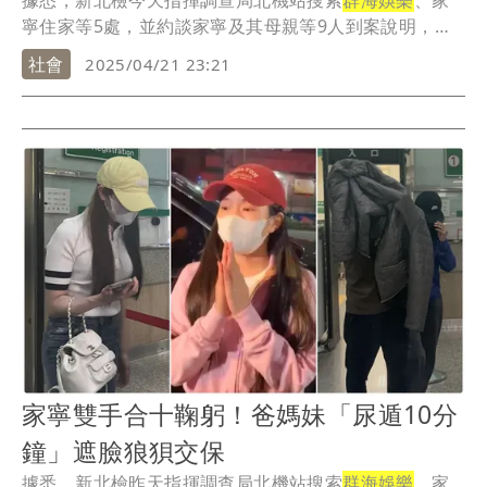
據悉，新北檢今天指揮調查局北機站搜索
群海娛樂
、家
寧住家等5處，並約談家寧及其母親等9人到案說明，家
寧...
社會
2025/04/21 23:21
家寧雙手合十鞠躬！爸媽妹「尿遁10分
鐘」遮臉狼狽交保
據悉，新北檢昨天指揮調查局北機站搜索
群海娛樂
、家