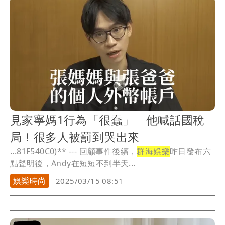
見家寧媽1行為「很蠢」 他喊話國稅
局！很多人被罰到哭出來
...81F540C0)** --- 回顧事件後續，
群海娛樂
昨日發布六
點聲明後，Andy在短短不到半天...
娛樂時尚
2025/03/15 08:51