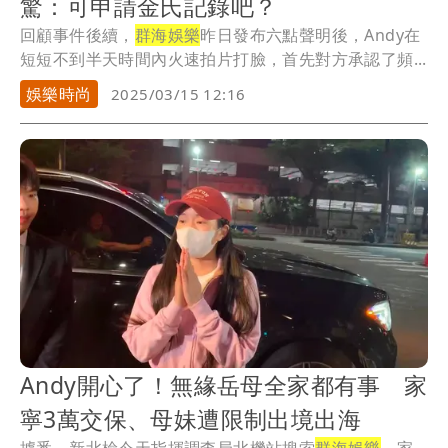
驚：可申請金氏記錄吧？
回顧事件後續，
群海娛樂
昨日發布六點聲明後，Andy在
短短不到半天時間內火速拍片打臉，首先對方承認了頻...
娛樂時尚
2025/03/15 12:16
Andy開心了！無緣岳母全家都有事 家
寧3萬交保、母妹遭限制出境出海