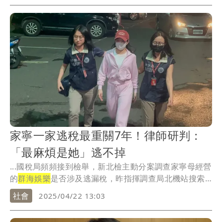
家寧一家逃稅最重關7年！律師研判：
「最麻煩是她」逃不掉
...國稅局頻頻接到檢舉，新北檢主動分案調查家寧母經營
的
群海娛樂
是否涉及逃漏稅，昨指揮調查局北機站搜索
群海...
社會
2025/04/22 13:03