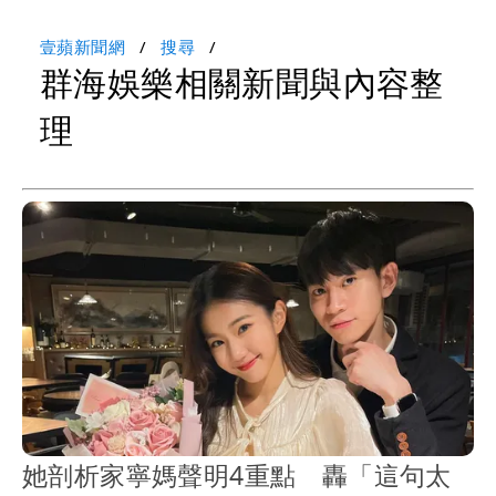
壹蘋新聞網
搜尋
群海娛樂相關新聞與內容整
理
她剖析家寧媽聲明4重點 轟「這句太