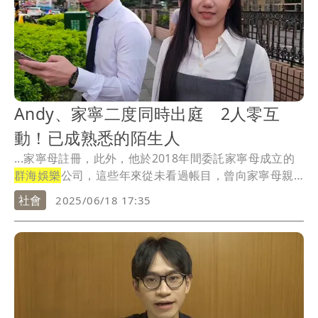
Andy、家寧二度同時出庭 2人零互
動！已成熟悉的陌生人
...家寧母註冊，此外，他於2018年間委託家寧母成立的
群海娛樂
公司，這些年來從未看過帳目，曾向家寧母親
要...
社會
2025/06/18 17:35