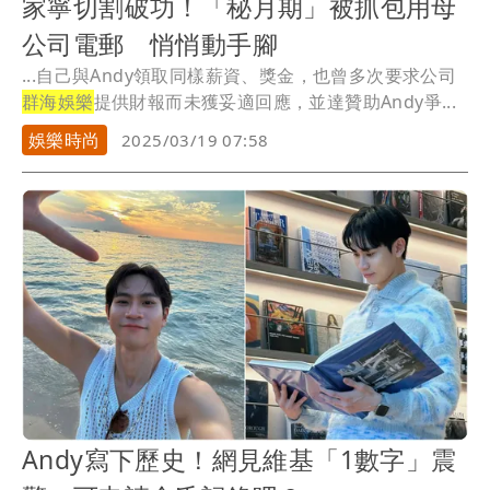
家寧切割破功！「秘月期」被抓包用母
公司電郵 悄悄動手腳
...自己與Andy領取同樣薪資、獎金，也曾多次要求公司
群海娛樂
提供財報而未獲妥適回應，並達贊助Andy爭...
娛樂時尚
2025/03/19 07:58
Andy寫下歷史！網見維基「1數字」震