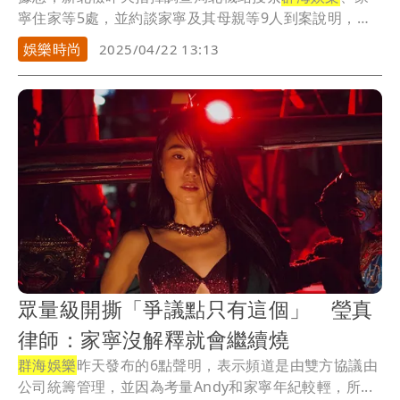
寧住家等5處，並約談家寧及其母親等9人到案說明，全
案...
娛樂時尚
2025/04/22 13:13
眾量級開撕「爭議點只有這個」 瑩真
律師：家寧沒解釋就會繼續燒
群海娛樂
昨天發布的6點聲明，表示頻道是由雙方協議由
公司統籌管理，並因為考量Andy和家寧年紀較輕，所...