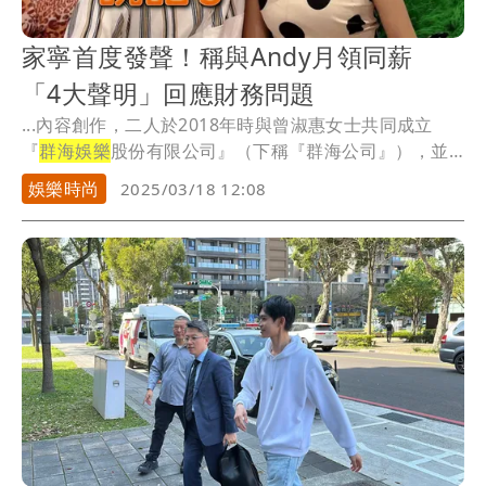
家寧首度發聲！稱與Andy月領同薪
「4大聲明」回應財務問題
...內容創作，二人於2018年時與曾淑惠女士共同成立
『
群海娛樂
股份有限公司』（下稱『群海公司』），並
委由...
娛樂時尚
2025/03/18 12:08