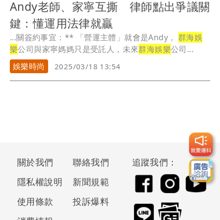
Andy老師、家寧互撕 律師點出爭議關
鍵：懂運用法律就贏
...關簽約事宜：** 「營運主體」就會是Andy，
群海娛
樂
公司與家寧媽媽只是受託人，未來
群海娛樂
公司...
娛樂時尚
2025/03/18 13:54
關於我們
聯絡我們
追蹤我們：
隱私權說明
新聞規範
使用條款
投訴爆料