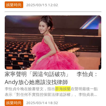
娛樂時尚
2025/03/15 12:02
家寧聲明「因這句話破功」 李怡貞：
Andy放心她應該沒找律師
李怡貞今晚在臉書發文，指出
群海娛樂
在聲明最後一點
表示「對任何不實指控保留法律追訴權」。李怡貞表
示，雖...
娛樂時尚
2025/03/14 18:32