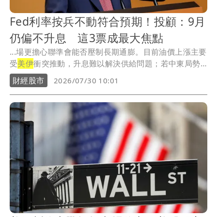
Fed利率按兵不動符合預期！投顧：9月
仍偏不升息 這3票成最大焦點
...場更擔心聯準會能否壓制長期通膨。目前油價上漲主要
受
美伊
衝突推動，升息難以解決供給問題；若中東局勢
降溫...
財經股市
2026/07/30 10:01