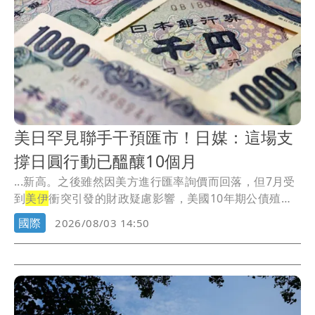
美日罕見聯手干預匯市！日媒：這場支
撐日圓行動已醞釀10個月
...新高。之後雖然因美方進行匯率詢價而回落，但7月受
到
美伊
衝突引發的財政疑慮影響，美國10年期公債殖利
率...
國際
2026/08/03 14:50