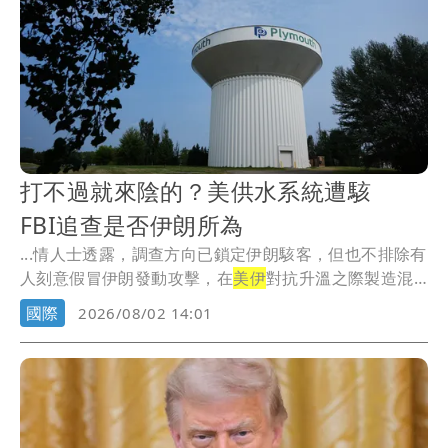
打不過就來陰的？美供水系統遭駭
FBI追查是否伊朗所為
...情人士透露，調查方向已鎖定伊朗駭客，但也不排除有
人刻意假冒伊朗發動攻擊，在
美伊
對抗升溫之際製造混
亂。
國際
2026/08/02 14:01