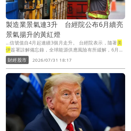
製造業景氣連3升 台經院公布6月續亮
景氣揚升的黃紅燈
...信號值自4月起連續3個月走升。 台經院表示，隨著
美
伊
簽署諒解備忘錄，全球能源供應風險有所緩解，6月...
財經股市
2026/07/31 18:17