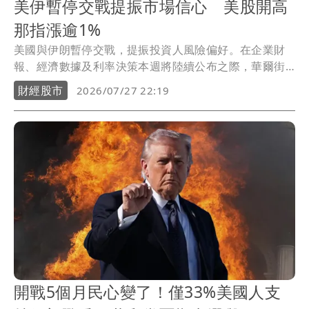
美伊暫停交戰提振市場信心 美股開高
那指漲逾1%
美國與伊朗暫停交戰，提振投資人風險偏好。在企業財
報、經濟數據及利率決策本週將陸續公布之際，華爾街
主要股指今天開高，那斯達克指數漲幅超過1%。
財經股市
2026/07/27 22:19
開戰5個月民心變了！僅33%美國人支