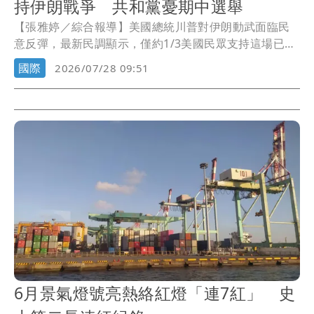
持伊朗戰爭 共和黨憂期中選舉
【張雅婷／綜合報導】美國總統川普對伊朗動武面臨民
意反彈，最新民調顯示，僅約1/3美國民眾支持這場已持
續5個月的戰事，創開戰以來新低，更有近7成受訪者認
國際
2026/07/28 09:51
為，川普政府未清楚說明軍事介入伊朗的目標；這種對
戰爭不滿的情緒，可能進一步衝擊共和黨11月期中選舉
布局。
6月景氣燈號亮熱絡紅燈「連7紅」 史