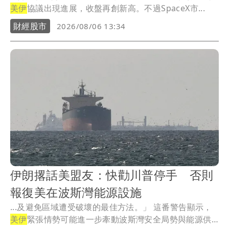
美伊
協議出現進展，收盤再創新高。不過SpaceX市...
財經股市
2026/08/06 13:34
伊朗撂話美盟友：快勸川普停手 否則
報復美在波斯灣能源設施
...及避免區域遭受破壞的最佳方法。」 這番警告顯示，
美伊
緊張情勢可能進一步牽動波斯灣安全局勢與能源供