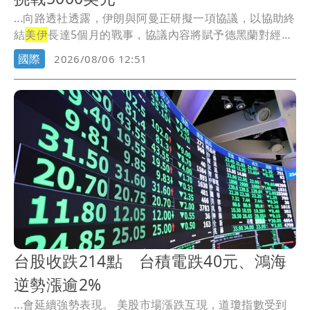
...向路透社透露，伊朗與阿曼正研擬一項協議，以協助終
結
美伊
長達5個月的戰事，協議內容將賦予德黑蘭對經由
荷...
國際
2026/08/06 12:51
台股收跌214點 台積電跌40元、鴻海
逆勢漲逾2%
...會延續強勢表現。 美股市場漲跌互現，道瓊指數受到