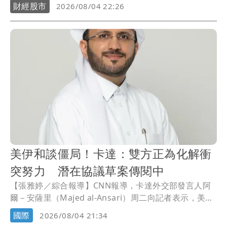
財經股市
2026/08/04 22:26
美伊和談僵局！卡達：雙方正為化解衝
突努力 潛在協議草案傳閱中
【張雅婷／綜合報導】CNN報導，卡達外交部發言人阿
爾－安薩里（Majed al-Ansari）周二向記者表示，美國
與伊朗之間為化解衝突所做的努力，目前已進入「非常
國際
2026/08/04 21:34
積極的進展階段」，而一項潛在協議的草案也正在各方