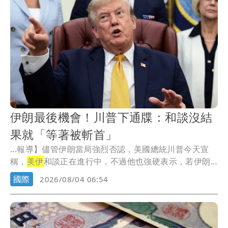
伊朗最後機會！川普下通牒：和談沒結
果就「等著被斬首」
...報導】儘管伊朗當局強烈否認，美國總統川普今天宣
稱，
美伊
和談正在進行中，不過他也強硬表示，若伊朗
不同意...
國際
2026/08/04 06:54