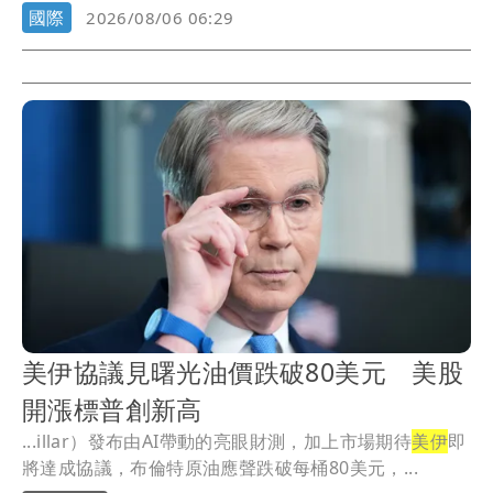
應...
國際
2026/08/06 06:29
美伊協議見曙光油價跌破80美元 美股
開漲標普創新高
...illar）發布由AI帶動的亮眼財測，加上市場期待
美伊
即
將達成協議，布倫特原油應聲跌破每桶80美元，...