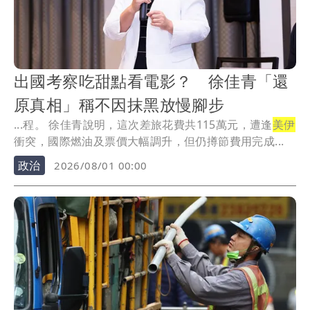
出國考察吃甜點看電影？ 徐佳青「還
原真相」稱不因抹黑放慢腳步
...程。 徐佳青說明，這次差旅花費共115萬元，遭逢
美伊
衝突，國際燃油及票價大幅調升，但仍撙節費用完成...
政治
2026/08/01 00:00