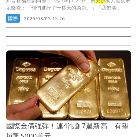
川普在福斯新聞節目《@ Night》中，對
美伊
談判進度表
示樂觀：「他們進行了一整天的談判。」「我們溝...
國際
2026/08/05 15:26
國際金價強彈！連4漲創7週新高 有望
挑戰5000美元