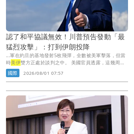
認了和平協議無效！川普預告發動「最
猛烈攻擊」：打到伊朗投降
...軍在約旦的基地發射5枚飛彈，全數被美軍擊落，但當
時
美伊
雙方正處於談判之中。 美國官員透露，這幾周
川...
國際
2026/08/01 07:57