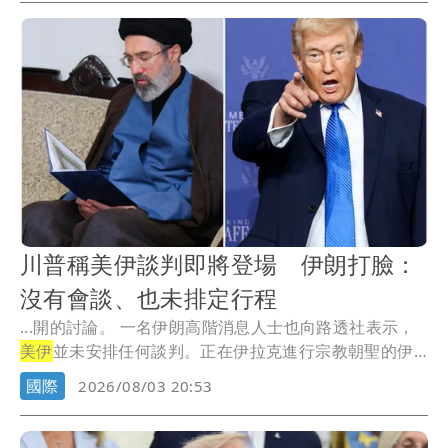
川普稱美伊談判即將登場 伊朗打臉：
沒有會談、也未排定行程
...開的討論。 一名伊朗高階消息人士也向路透社表示，
美伊
並未安排任何談判。正在伊拉克進行宗教朝聖的伊
朗...
國際
2026/08/03 20:53