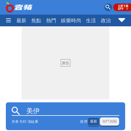
最新
焦點
熱門
娛樂時尚
生活
政治
社會
共有 835 項結果
排序
最新
熱門相關