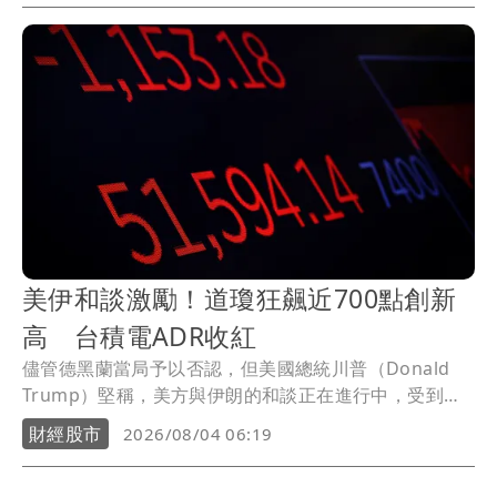
之間傳閱。
美伊和談激勵！道瓊狂飆近700點創新
高 台積電ADR收紅
儘管德黑蘭當局予以否認，但美國總統川普（Donald
Trump）堅稱，美方與伊朗的和談正在進行中，受到這
項消息提振，華爾街股市今（3）日走高，其中道瓊指數
財經股市
2026/08/04 06:19
收盤創下歷史新高紀錄。