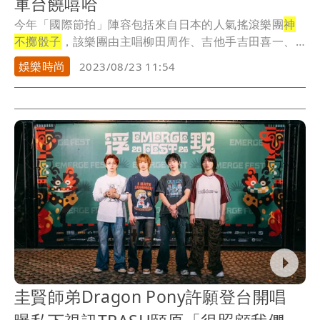
軍台饒嘻哈
今年「國際節拍」陣容包括來自日本的人氣搖滾樂團
神
不擲骰子
，該樂團由主唱柳田周作、吉他手吉田喜一、
貝斯...
娛樂時尚
2023/08/23 11:54
圭賢師弟Dragon Pony許願登台開唱