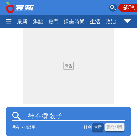
最新
焦點
熱門
娛樂時尚
生活
政治
社會
共有 5 項結果
排序
最新
熱門相關