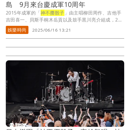
島 9月來台慶成軍10周年
2015年成軍的「
神不擲骰子
」由主唱柳田周作、吉他手
吉田喜一、貝斯手桐木岳貢以及鼓手黒川亮介組成，2...
娛樂時尚
2025/06/16 13:21