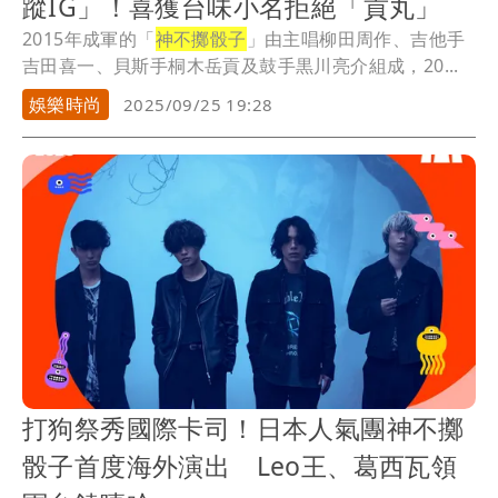
蹤IG」！喜獲台味小名拒絕「貢丸」
2015年成軍的「
神不擲骰子
」由主唱柳田周作、吉他手
吉田喜一、貝斯手桐木岳貢及鼓手黒川亮介組成，20...
娛樂時尚
2025/09/25 19:28
打狗祭秀國際卡司！日本人氣團神不擲
骰子首度海外演出 Leo王、葛西瓦領