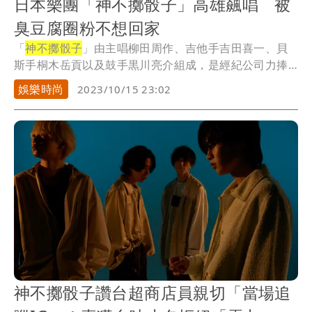
日本樂團「神不擲骰子」高雄飆唱 被
臭豆腐圈粉不想回家
「
神不擲骰子
」由主唱柳田周作、吉他手吉田喜一、貝
斯手桐木岳貢以及鼓手黒川亮介組成，是經紀公司力捧
的潛...
娛樂時尚
2023/10/15 23:02
神不擲骰子讚台超商店員親切「當場追