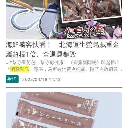
海鮮饕客快看！ 北海道生螢烏賊重金
屬超標1倍、全退運銷毀
...*幫你看荷包、幫你顧健康！《壹蘋新聞網》即起推出
「
消費警訊
」專區，為所有消費者把關。除了有政府及
公信...
生活
2023/04/18 14:43