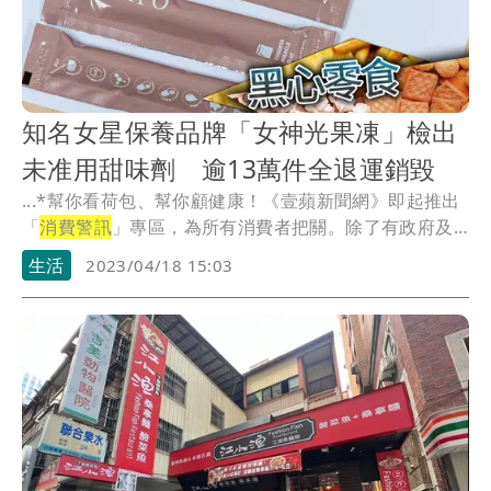
知名女星保養品牌「女神光果凍」檢出
未准用甜味劑 逾13萬件全退運銷毀
...*幫你看荷包、幫你顧健康！《壹蘋新聞網》即起推出
「
消費警訊
」專區，為所有消費者把關。除了有政府及
公信...
生活
2023/04/18 15:03