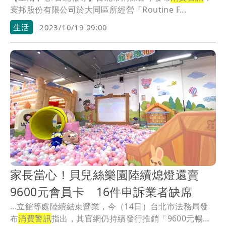
寰邦股份有限公司於大同區所經營「Routine F...
生活
2023/10/19 09:00
家長當心！貝兒絲樂園陸續熄燈還賣
9600元會員卡 16件申訴業者缺席
...立館等處陸續結束營業，今（14日）台北市法務局發
布
消費警訊
指出，其官網仍持續發行推銷「9600元暢