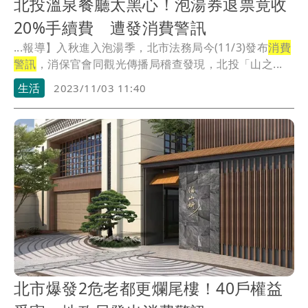
北投溫泉餐廳太黑心！泡湯券退票竟收
20%手續費 遭發消費警訊
...報導】入秋進入泡湯季，北市法務局今(11/3)發布
消費
警訊
，消保官會同觀光傳播局稽查發現，北投「山之...
生活
2023/11/03 11:40
北市爆發2危老都更爛尾樓！40戶權益