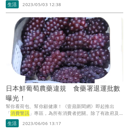
生活
2023/05/03 12:38
日本鮮葡萄農藥違規 食藥署退運批數
曝光！
幫你看荷包、幫你顧健康！《壹蘋新聞網》即起推出
「
消費警訊
」專區，為所有消費者把關。除了有政府及
公信單...
生活
2023/06/06 13:17