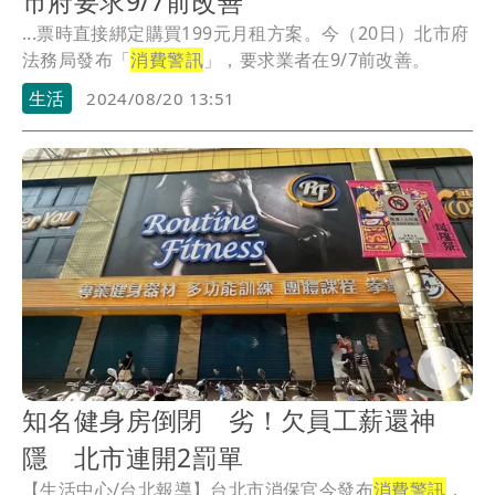
市府要求9/7前改善
...票時直接綁定購買199元月租方案。今（20日）北市府
法務局發布「
消費警訊
」，要求業者在9/7前改善。
生活
2024/08/20 13:51
知名健身房倒閉 劣！欠員工薪還神
隱 北市連開2罰單
【生活中心/台北報導】台北市消保官今發布
消費警訊
，