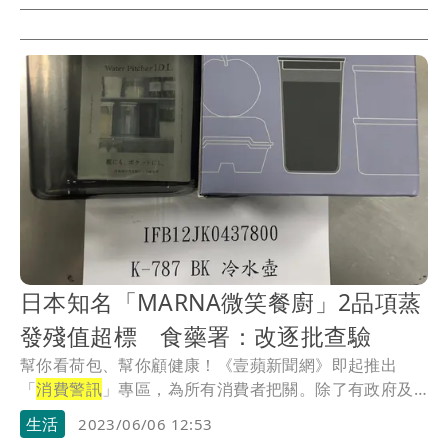
日本知名「MARNA微笑餐廚」2品項蒸
發殘值超標 食藥署：改逐批查驗
幫你看荷包、幫你顧健康！《壹蘋新聞網》即起推出
「
消費警訊
」專區，為所有消費者把關。除了有政府及
公信單...
生活
2023/06/06 12:53