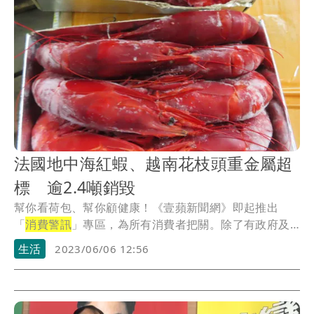
法國地中海紅蝦、越南花枝頭重金屬超
標 逾2.4噸銷毀
幫你看荷包、幫你顧健康！《壹蘋新聞網》即起推出
「
消費警訊
」專區，為所有消費者把關。除了有政府及
公信單...
生活
2023/06/06 12:56