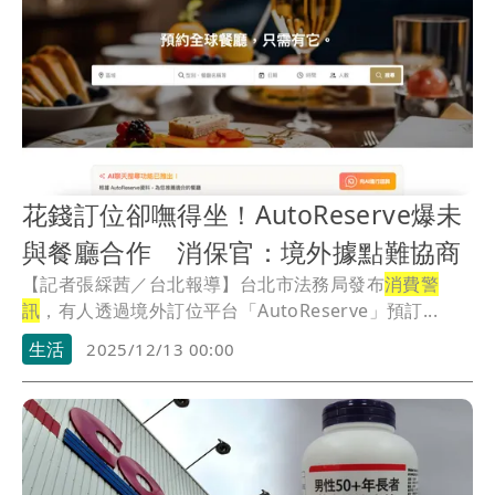
司去年共有33件申訴案，請消費者善用「訪問交易」7日
猶豫期解約退費，確保自身權益。
花錢訂位卻嘸得坐！AutoReserve爆未
與餐廳合作 消保官：境外據點難協商
【記者張綵茜／台北報導】台北市法務局發布
消費警
訊
，有人透過境外訂位平台「AutoReserve」預訂...
生活
2025/12/13 00:00