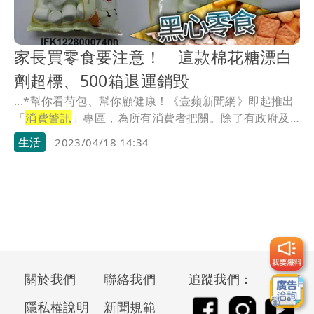
家長買零食要注意！ 這款棉花糖漂白
劑超標、500箱退運銷毀
...*幫你看荷包、幫你顧健康！《壹蘋新聞網》即起推出
「
消費警訊
」專區，為所有消費者把關。除了有政府及
公信...
生活
2023/04/18 14:34
關於我們
聯絡我們
追蹤我們：
隱私權說明
新聞規範