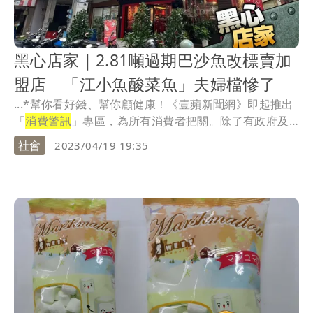
黑心店家｜2.81噸過期巴沙魚改標賣加
盟店 「江小魚酸菜魚」夫婦檔慘了
...*幫你看好錢、幫你顧健康！《壹蘋新聞網》即起推出
「
消費警訊
」專區，為所有消費者把關。除了有政府及
公信...
社會
2023/04/19 19:35