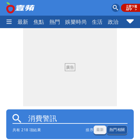
最新
焦點
熱門
娛樂時尚
生活
政治
社會
共有 218 項結果
排序
最新
熱門相關