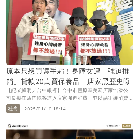
原本只想買護手霜！身障女遭「強迫推
銷」貸款20萬買保養品 店家黑歷史曝
【記者鮮明／台中報導】台中市豐原區美容店家怡豫公
司長期在店門攬客進入店家強迫消費，並以話術讓消費
者簽下無卡分期貸款，市府法制局曾多次提醒民眾。不
社會
2025/01/10 18:14
料，日前又有1名患有身心障礙的郭姓女子，被推銷簽下
20萬元的分期帳單，今天（10日）在母親陪同下由市議
員謝志忠召開記者會，謝痛批這家公司已是慣犯，連身
心障礙者也不放過，「實在沒良心！」市府則說，該公