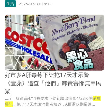
運，...
生活
2025/07/31 18:12
好市多A肝毒莓下架拖17天才示警
《壹蘋》追查「他們」卸責害慘無辜民
眾
...斤，從產品4/11被要求下架到驗出病毒4/28公開
消費
警訊
，拖了17天才讓消費者知道，A肝潛伏期長達...