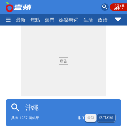
最新
焦點
熱門
娛樂時尚
生活
政治
社會
共有 1287 項結果
排序
最新
熱門相關