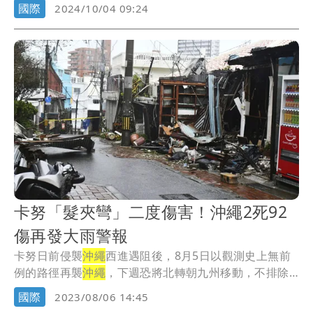
媒體...
國際
2024/10/04 09:24
卡努「髮夾彎」二度傷害！沖繩2死92
傷再發大雨警報
卡努日前侵襲
沖繩
西進遇阻後，8月5日以觀測史上無前
例的路徑再襲
沖繩
，下週恐將北轉朝九州移動，不排除
登...
國際
2023/08/06 14:45