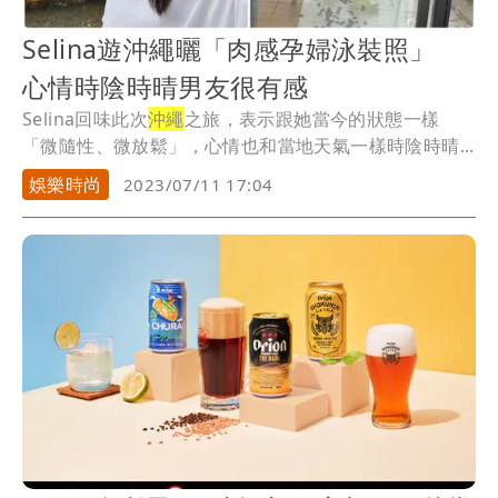
Selina遊沖繩曬「肉感孕婦泳裝照」
心情時陰時晴男友很有感
Selina回味此次
沖繩
之旅，表示跟她當今的狀態一樣
「微隨性、微放鬆」，心情也和當地天氣一樣時陰時晴...
娛樂時尚
2023/07/11 17:04