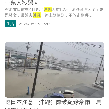
一票人秒認同
有網友日前在PTT以「
沖繩
怎麼比墾丁還多台灣人？」為
題發文，最近去
沖繩
，路上隨便逛，不管走到哪...
生活
2024/05/19 15:09
遊日本注意！沖繩狂降破紀錄豪雨 馬