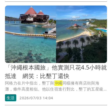
「沖繩根本國旅」他實測只花4.5小時就
抵達 網笑：比墾丁還快
阿格力在片中指出，墾丁與
沖繩
同樣擁有商店街與海
灘，條件高度相似。他以住宿進行對比，墾丁的五星級
飯店一...
生活
2026/07/03 14:04