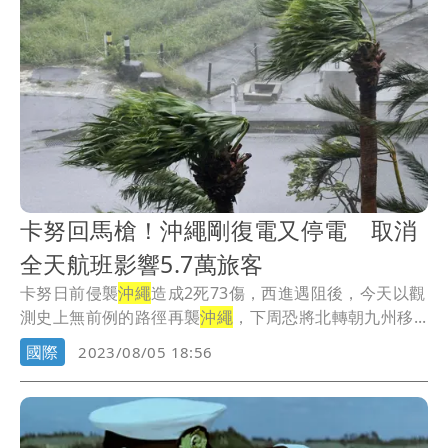
卡努回馬槍！沖繩剛復電又停電 取消
全天航班影響5.7萬旅客
卡努日前侵襲
沖繩
造成2死73傷，西進遇阻後，今天以觀
測史上無前例的路徑再襲
沖繩
，下周恐將北轉朝九州移...
國際
2023/08/05 18:56