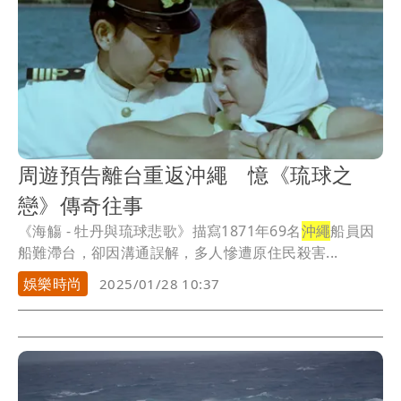
周遊預告離台重返沖繩 憶《琉球之
戀》傳奇往事
《海觴 - 牡丹與琉球悲歌》描寫1871年69名
沖繩
船員因
船難滯台，卻因溝通誤解，多人慘遭原住民殺害...
娛樂時尚
2025/01/28 10:37