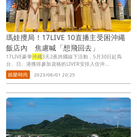
瑪娃攪局！17LIVE 10直播主受困沖繩
飯店內 焦慮喊「想飛回去」
17LIVE豪華
沖繩
3天2夜跨國線下活動，5月30日起爲
台、日、港獲得參加資格的LIVER安排入住沖...
娛樂時尚
2023/06/01 20:25