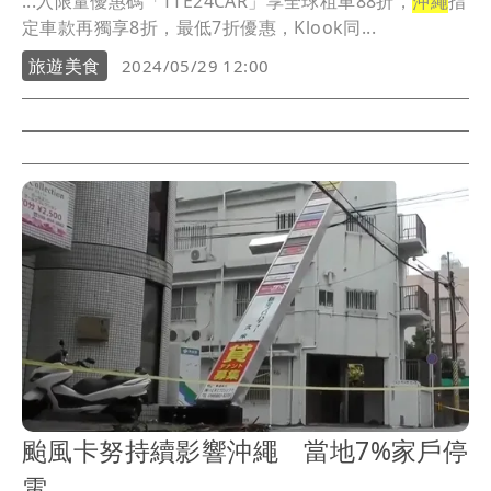
...入限量優惠碼「TTE24CAR」享全球租車88折，
沖繩
指
定車款再獨享8折，最低7折優惠，Klook同...
旅遊美食
2024/05/29 12:00
颱風卡努持續影響沖繩 當地7%家戶停
電