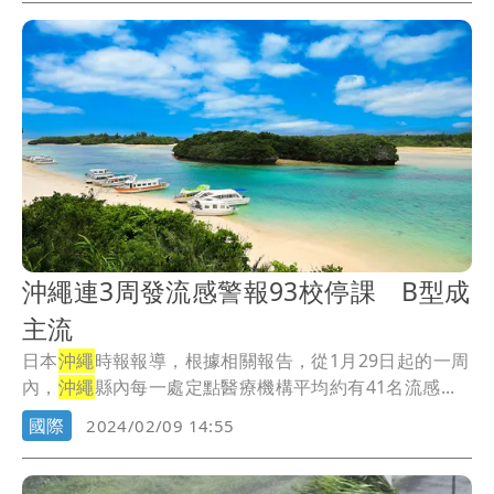
沖繩連3周發流感警報93校停課 B型成
主流
日本
沖繩
時報報導，根據相關報告，從1月29日起的一周
內，
沖繩
縣內每一處定點醫療機構平均約有41名流感...
國際
2024/02/09 14:55