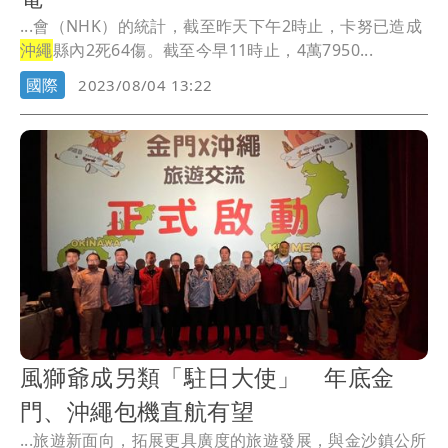
...會（NHK）的統計，截至昨天下午2時止，卡努已造成
沖繩
縣內2死64傷。截至今早11時止，4萬7950...
國際
2023/08/04 13:22
風獅爺成另類「駐日大使」 年底金
門、沖繩包機直航有望
...旅遊新面向，拓展更具廣度的旅遊發展，與金沙鎮公所