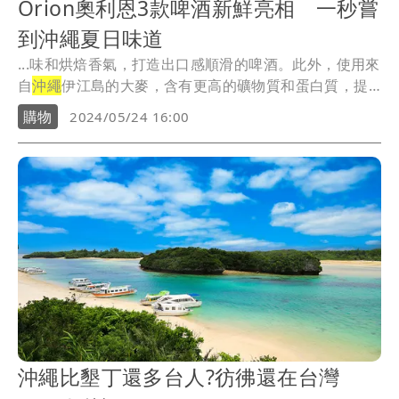
Orion奧利恩3款啤酒新鮮亮相 一秒嘗
到沖繩夏日味道
...味和烘焙香氣，打造出口感順滑的啤酒。此外，使用來
自
沖繩
伊江島的大麥，含有更高的礦物質和蛋白質，提
升了...
購物
2024/05/24 16:00
沖繩比墾丁還多台人?彷彿還在台灣