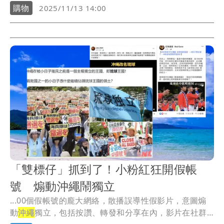
購物
2025/11/13 14:00
「雙標仔」抓到了！小粉紅狂開假帳
號 煽動沖繩鬧獨立
...00個假帳號的龐大網絡，散播誤導性假影片，意圖煽
動
沖繩
獨立，包括按讚、轉發和分享在內，影片在社群