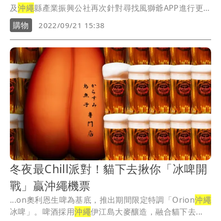
及
沖繩
縣產業振興公社再次針對尋找風獅爺APP進行更
新...
購物
2022/09/21 15:38
冬夜最Chill派對！貓下去揪你「冰啤開
戰」贏沖繩機票
...on奧利恩生啤為基底，推出期間限定特調「Orion
沖繩
冰啤」。啤酒採用
沖繩
伊江島大麥釀造，融合貓下去...