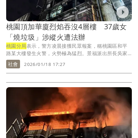
桃園頂加華廈烈焰吞沒4層樓 37歲女
「燒垃圾」涉縱火遭法辦
桃園分局
表示，警方凌晨接獲民眾報案，稱桃園區和平
路某大樓發生火警，火勢極為猛烈。景福派出所長吳家
鳴立...
社會
2026/01/18 17:27