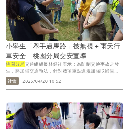
小學生「舉手過馬路」被無視＋雨天行
車安全 桃園分局交安宣導
桃園分局
交通組組長林健祥表示：為防制交通事故之發
生，將加強交通執法，針對幾項重點違規加強取締告
發，分...
社會
2025/04/20 10:52