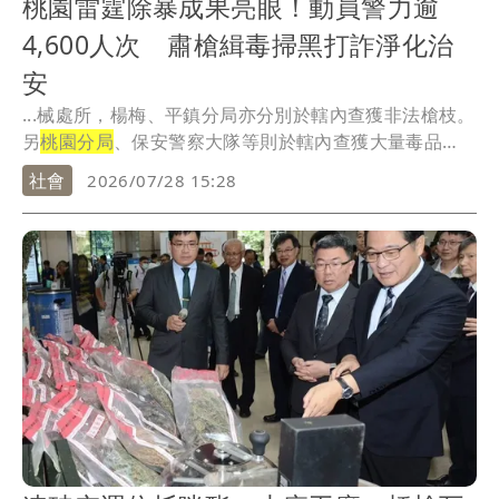
桃園雷霆除暴成果亮眼！動員警力逾
4,600人次 肅槍緝毒掃黑打詐淨化治
安
...械處所，楊梅、平鎮分局亦分別於轄內查獲非法槍枝。
另
桃園分局
、保安警察大隊等則於轄內查獲大量毒品
案，現...
社會
2026/07/28 15:28