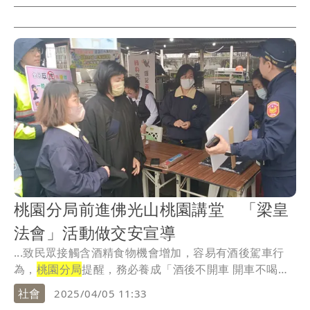
桃園分局前進佛光山桃園講堂 「梁皇
法會」活動做交安宣導
...致民眾接觸含酒精食物機會增加，容易有酒後駕車行
為，
桃園分局
提醒，務必養成「酒後不開車 開車不喝
酒」的...
社會
2025/04/05 11:33