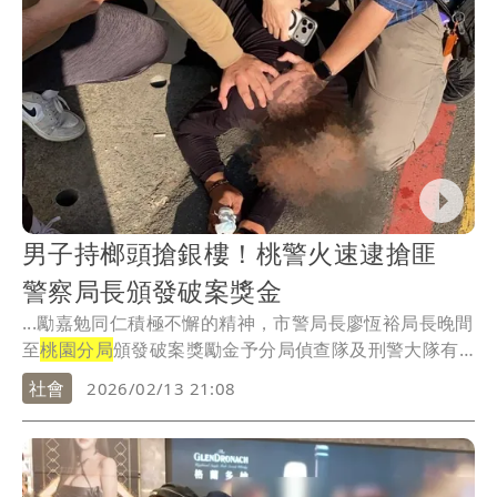
男子持榔頭搶銀樓！桃警火速逮搶匪
警察局長頒發破案獎金
...勵嘉勉同仁積極不懈的精神，市警局長廖恆裕局長晚間
至
桃園分局
頒發破案獎勵金予分局偵查隊及刑警大隊有
功同...
社會
2026/02/13 21:08