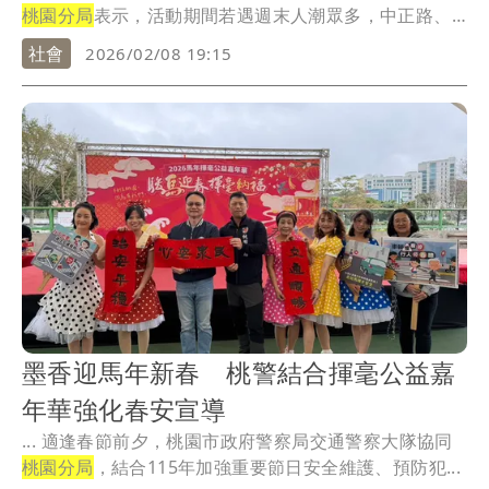
桃園分局
表示，活動期間若遇週末人潮眾多，中正路、
同...
社會
2026/02/08 19:15
墨香迎馬年新春 桃警結合揮毫公益嘉
年華強化春安宣導
... 適逢春節前夕，桃園市政府警察局交通警察大隊協同
桃園分局
，結合115年加強重要節日安全維護、預防犯...