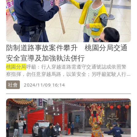
防制道路事故案件攀升 桃園分局交通
安全宣導及加強執法併行
桃園分局
呼籲：行人穿越道路需遵守交通號誌或依照警
察指揮，勿任意穿越馬路，以策安全；另呼籲駕駛人行
經路...
社會
2024/11/09 16:14