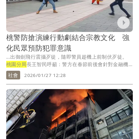
桃警防搶演練行動劇結合宗教文化 強
化民眾預防犯罪意識
...出御劍飛行震攝歹徒，隨即警員趁機上前制伏歹徒。
桃園分局
長王智民呼籲：警方在春節前後會針對金融機
構...
社會
2026/01/27 12:28