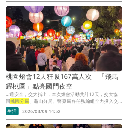
桃園燈會12天狂吸167萬人次 「飛馬
耀桃園」點亮國門夜空
...通安全，交大指出，本次燈會活動共計12天，交大協
同
桃園分局
、龜山分局、警察局各任務編組全力投入交
通疏...
生活
2026/03/09 14:52