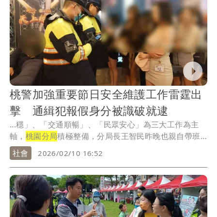
桃警加強重要節日安全維護工作雷霆出
擊 通緝犯報假身分被識破就逮
...穩」、「交通順暢」、「民眾安心」為三大工作為主
軸，
桃園分局
積極整備，分局長王智民昨晚也親自帶班
展現維...
社會
2026/02/10 16:52