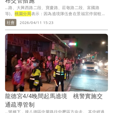
布交管措施
...路、大興西路二段、寶慶路、莊敬路二段、富國路
等)。
桃園分局
表示：因為遶境隊伍會在景福宮停留較長
時間，...
社會
2026/04/11 15:23
龍德宮4/4晚間起馬遶境 桃警實施交
通疏導管制
...號橋下，接八德區中華路往中壢區方向走。 其中經過