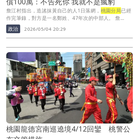
償100萬：不告死你 我就不是瘋豹
詹江村指出，造謠抹黃自己的人1日落網，
桃園分局
已經
作完筆錄，對方是一名鄭姓、47年次的中部人。 詹...
政治
2026/05/04 20:29
桃園龍德宮南巡遶境4/12回鑾 桃警公