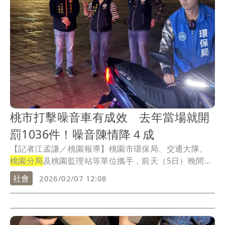
桃市打擊噪音車有成效 去年當場就開
罰1036件！噪音陳情降４成
【記者江孟謙／桃園報導】桃園市環保局、交通大隊、
桃園分局
及桃園監理站等單位攜手，前天（5日）晚間在
風...
社會
2026/02/07 12:08