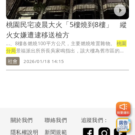
桃園民宅凌晨大火「5樓燒到8樓」 縱
火女嫌遭逮移送檢方
...、8樓各燃燒100平方公尺，主要燃燒堆置雜物。
桃園
分局
景福派出所所長吳家鳴指出，該大樓為舊市區的...
社會
2026/01/18 14:15
關於我們
聯絡我們
追蹤我們：
隱私權說明
新聞規範