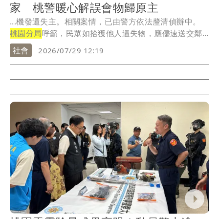
家 桃警暖心解誤會物歸原主
...機發還失主。相關案情，已由警方依法釐清偵辦中。
桃園分局
呼籲，民眾如拾獲他人遺失物，應儘速送交鄰
近...
社會
2026/07/29 12:19