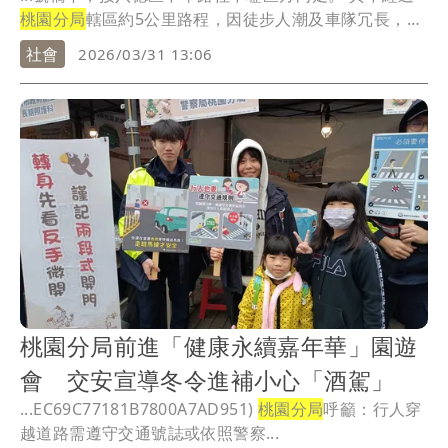
桃園分局
轄區約5公里路程，因徒步人潮及車隊冗長，
勢...
社會
2026/03/31 13:06
桃園分局前進「健康永續嘉年華」園遊
會 交安宣導冬令進補小心「酒駕」
...EC69C77181B7800A7AD951)
桃園分局
呼籲：行人穿
越道路需遵守交通號誌或依照警察...