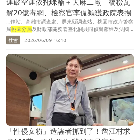
連破空運依托咪酯＋大麻工廠 橋檢瓦
解20億毒網、檢察官李侃穎獲政院表揚
...作站、高雄市調查處、屏東縣調查站、桃園市政府警察
局
桃園分局
及財政部關務署臺北關共同偵辦蕭姓及法國
籍余...
社會
2026/06/09 16:10
「性侵女粉」造謠者抓到了！詹江村求