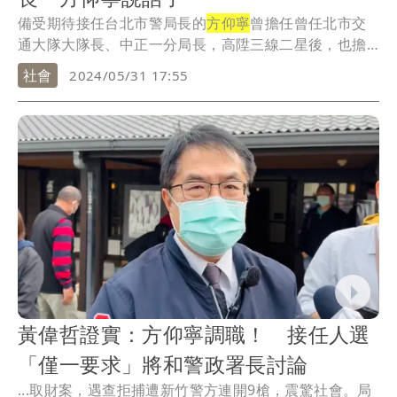
備受期待接任台北市警局長的
方仰寧
曾擔任曾任北市交
通大隊大隊長、中正一分局長，高陞三線二星後，也擔
任過...
社會
2024/05/31 17:55
黃偉哲證實：方仰寧調職！ 接任人選
「僅一要求」將和警政署長討論
...取財案，遇查拒捕遭新竹警方連開9槍，震驚社會。局