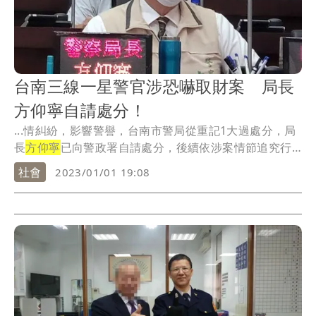
台南三線一星警官涉恐嚇取財案 局長
方仰寧自請處分！
...情糾紛，影響警譽，台南市警局從重記1大過處分，局
長
方仰寧
已向警政署自請處分，後續依涉案情節追究行
政責...
社會
2023/01/01 19:08