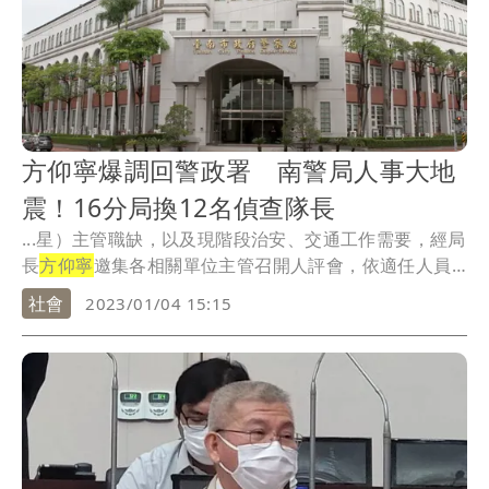
方仰寧爆調回警政署 南警局人事大地
震！16分局換12名偵查隊長
...星）主管職缺，以及現階段治安、交通工作需要，經局
長
方仰寧
邀集各相關單位主管召開人評會，依適任人員
之品...
社會
2023/01/04 15:15