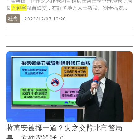
...達典禮，由保安大隊長劉全福接任新任學甲分局長，局
長
方仰寧
親自監交，有許多地方人士觀禮。劉全福表
示，會...
社會
2022/12/07 12:20
蔣萬安被擺一道？失之交臂北市警局
長 方仰寧說話了