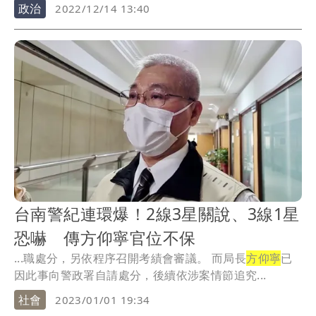
對於有...
政治
2022/12/14 13:40
台南警紀連環爆！2線3星關說、3線1星
恐嚇 傳方仰寧官位不保
...職處分，另依程序召開考績會審議。 而局長
方仰寧
已
因此事向警政署自請處分，後續依涉案情節追究...
社會
2023/01/01 19:34