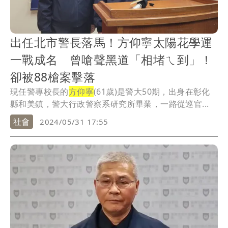
出任北市警長落馬！方仰寧太陽花學運
一戰成名 曾嗆聲黑道「相堵ㄟ到」！
卻被88槍案擊落
現任警專校長的
方仰寧
(61歲)是警大50期，出身在彰化
縣和美鎮，警大行政警察系研究所畢業，一路從巡官...
社會
2024/05/31 17:55