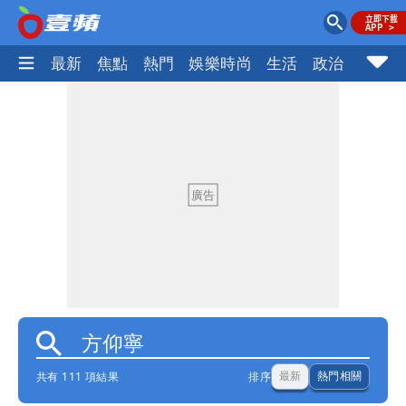
最新
焦點
熱門
娛樂時尚
生活
政治
社會
共有 111 項結果
排序
最新
熱門相關