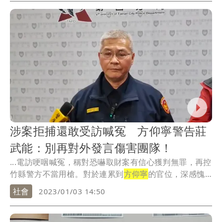
涉案拒捕還敢受訪喊冤 方仰寧警告莊
武能：別再對外發言傷害團隊！
...電訪哽咽喊冤，稱對恐嚇取財案有信心獲判無罪，再控
竹縣警方不當用槍。對於連累到
方仰寧
的官位，深感愧
疚。
社會
2023/01/03 14:50