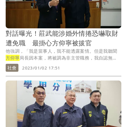
對話曝光！莊武能涉婚外情捲恐嚇取財
遭免職 最掛心方仰寧被拔官
他強調，「我是當事人，我不能透露案情。但是我聽聞
方仰寧
局長因本案，將被調為非主管職務，我自認無
罪，靜...
社會
2023/01/02 17:51