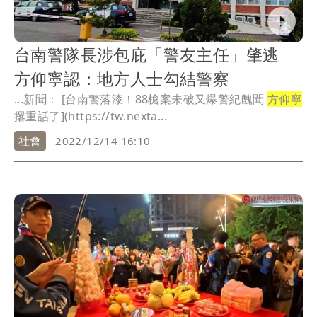
台南警隊長涉包庇「警友主任」肇逃
方仰寧認：地方人士勾結警察
...新聞： [台南警落漆！88槍案未破又爆警紀醜聞
方仰寧
撂重話了](https://tw.nexta...
社會
2022/12/14 16:10