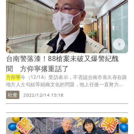
台南警落漆！88槍案未破又爆警紀醜
聞 方仰寧撂重話了
方仰寧
今（12/14）受訪表示，不否認台南市長久存在跟
地方人士勾結等組織文化的問題，他上任後一直努力...
社會
2022/12/14 15:18