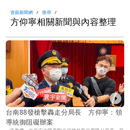
壹蘋新聞網
搜尋
方仰寧相關新聞與內容整理
台南88發槍擊轟走分局長 方仰寧：領
導統御阻礙辦案