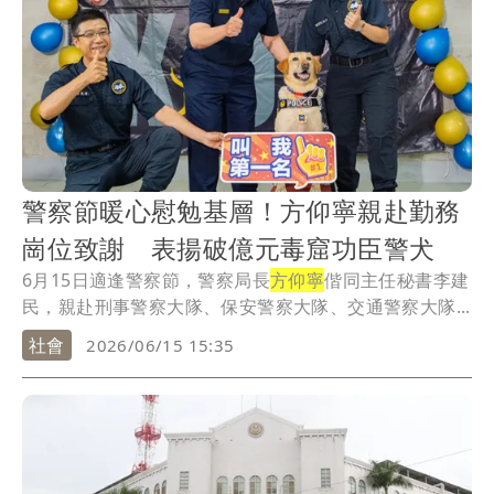
警察節暖心慰勉基層！方仰寧親赴勤務
崗位致謝 表揚破億元毒窟功臣警犬
6月15日適逢警察節，警察局長
方仰寧
偕同主任秘書李建
民，親赴刑事警察大隊、保安警察大隊、交通警察大隊...
社會
2026/06/15 15:35