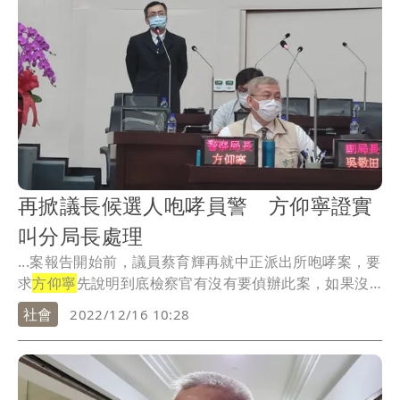
再掀議長候選人咆哮員警 方仰寧證實
叫分局長處理
...案報告開始前，議員蔡育輝再就中正派出所咆哮案，要
求
方仰寧
先說明到底檢察官有沒有要偵辦此案，如果沒
有就...
社會
2022/12/16 10:28