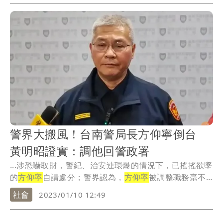
警界大搬風！台南警局長方仰寧倒台
黃明昭證實：調他回警政署
...涉恐嚇取財，警紀、治安連環爆的情況下，已搖搖欲墜
的
方仰寧
自請處分；警界認為，
方仰寧
被調整職務毫不
意外...
社會
2023/01/10 12:49