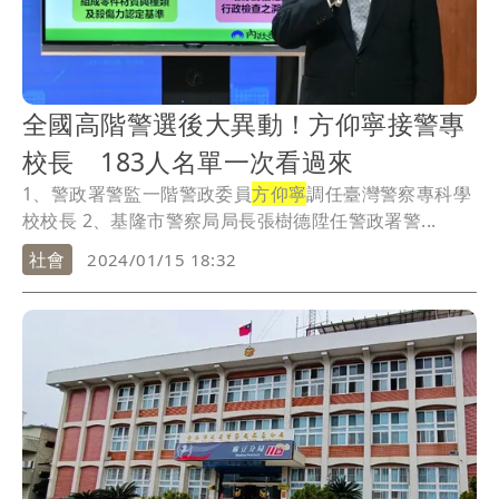
全國高階警選後大異動！方仰寧接警專
校長 183人名單一次看過來
1、警政署警監一階警政委員
方仰寧
調任臺灣警察專科學
校校長 2、基隆市警察局局長張樹德陞任警政署警...
社會
2024/01/15 18:32