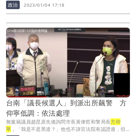
留。
政治
2023/01/04 17:18
台南「議長候選人」到派出所飆警 方
仰寧低調：依法處理
無黨籍議員趙昆原先後詢問市長黃偉哲和警局長
方仰
寧
，「我是不是黑道？」他也不諱言法院有認證過，但