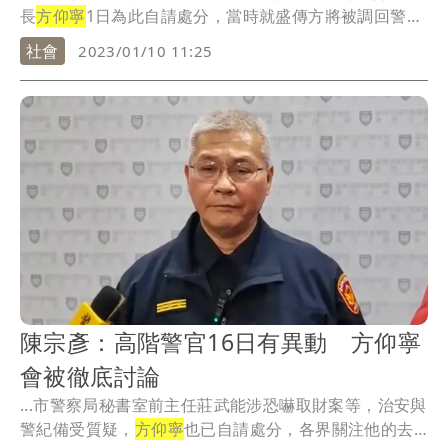
長
方仰寧
1日為此自請處分，當時就盛傳方將被調回警政
署...
社會
2023/01/10 11:25
陳宗彥：高階警官16日有異動 方仰寧
會被徹底討論
...市警察局秘書室前主任莊武能涉恐嚇取財案等，治安與
警紀備受質疑，
方仰寧
也已自請處分，各界關注他的去