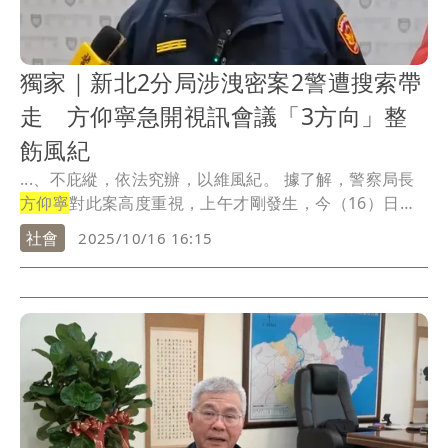
獨家｜新北2分局涉洩密案2警遭搜索帶
走 方仰寧急開視訊會議「3方向」整
飭風紀
...、不庇縱，依法究辦，以維風紀。 據了解，警察局長
方仰寧
對此案高度重視，上午才剛發生，今（16）日
下...
社會
2025/10/16 16:15