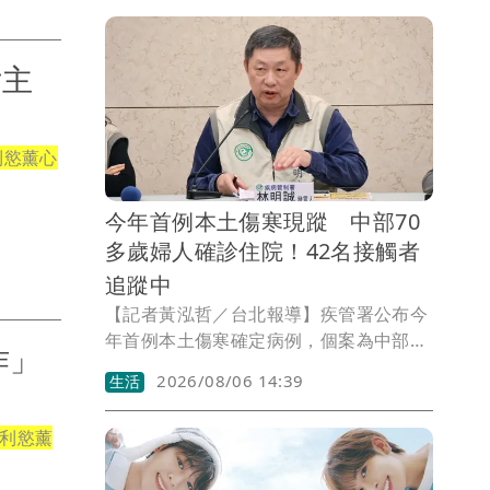
則上前奪刀徒手打傷逞凶的陳男，案經警
方出動快打部隊到場壓制，已依法送辦。
女主
利慾薰心
今年首例本土傷寒現蹤 中部70
多歲婦人確診住院！42名接觸者
追蹤中
【記者黃泓哲／台北報導】疾管署公布今
年首例本土傷寒確定病例，個案為中部一
作」
名70多歲女性，患有慢性疾病，近期沒有
2026/08/06 14:39
生活
國內外旅遊史。她在7月中旬開始出現發
燒、腹瀉等症狀，因病情遲遲未改善而就
利慾薰
醫住院，經檢驗後確診感染傷寒。目前個
案已完成治療並出院返家休養，相關衛生