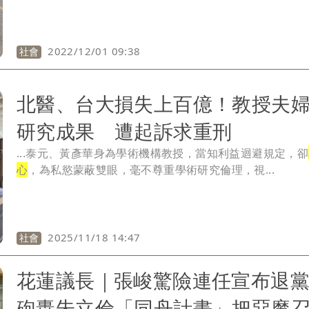
2022/12/01 09:38
社會
北醫、台大損失上百億！教授夫
研究成果 遭起訴求重刑
...泰元、黃彥華身為學術機構教授，當知利益迴避規定，卻
心
，為私慾蒙蔽雙眼，毫不尊重學術研究倫理，視...
2025/11/18 14:47
社會
花蓮議長｜張峻驚險連任宣布退
砲轟朱立倫「同舟計畫」把惡魔