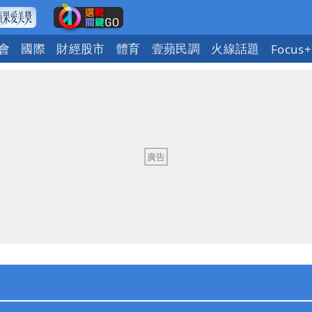
會
國際
財經股市
體育
壹蘋民調
火線話題
Focus+