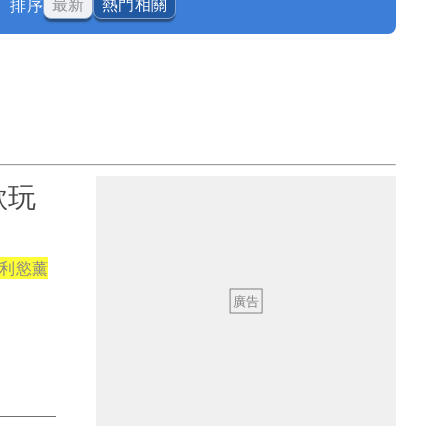
排序
最新
熱門相關
款玩
利慾薰