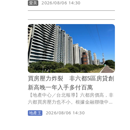
2026/08/06 14:30
愛美
且自然的視覺平衡。耐看的美感，並非刻
意改變個人特色或追求制式化臉型，而是
在專業醫師評估下，依據個人的臉部條件
與肌肉特性，進行適當的美學規劃，使整
體輪廓與表情呈現更自然、和諧的視覺效
果。
買房壓力炸裂 非六都5區房貸創
新高晚一年入手多付百萬
【地產中心／台北報導】六都房價高，非
六都買房壓力也不小。根據金融聯徵中心
2026年Q1新增房貸資料統計，非六都15
2026/08/06 14:30
地產王
個縣市當中，包括新竹縣、苗栗縣、彰化
縣、嘉義縣及嘉義市，五個縣市平均房貸
金額同步創下歷史新高！房價與房貸壓