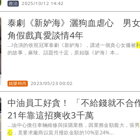
2025/10/12 14:42
政治
泰劇《新妒海》灑狗血虐心 男
角假戲真愛談情4年
...l合演的收視冠軍泰劇《新妒海》，講述一個貪心女傭被
的故事，麻辣、話題性十足，原始版《妒海》本...
2023/05/23 00:02
娛樂時尚
中油員工好貪！ 「不給錢就不合
21年靠這招爽收3千萬
...油中心擔任車輛維修與採購業務，因業務金額龐大，張男
心
，竟要求廠商以當月撥款金額的10%至24%...