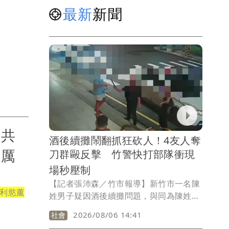
最新
新聞
中共
酒後續攤鬧翻抓狂砍人！4友人奪
嚴厲
刀群毆反擊 竹警快打部隊衝現
場秒壓制
【記者張沛森／竹市報導】新竹市一名陳
利慾薰
姓男子疑因酒後續攤問題，與同為陳姓的
男子發生激烈口角，陳男一時情緒失控，
2026/08/06 14:41
社會
竟持刀砍傷對方；而遭砍傷的陳男友人們