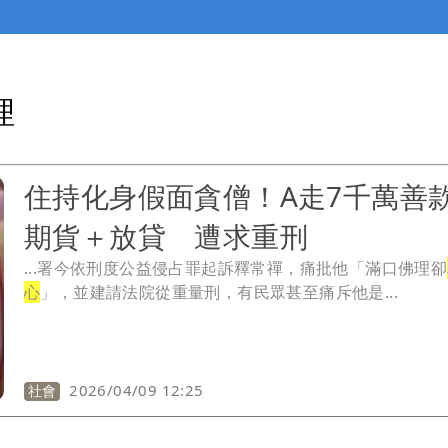
理
住持化身假面貪僧！A走7千萬善
期貨＋放貸 遭求重刑
...署今依刑度公益侵占罪起訴釋常禪，痛批他「滿口佛理卻
心
」，並建請法院從重量刑，有民眾甚至痛斥他是...
2026/04/09 12:25
社會