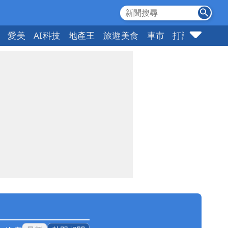
愛美
AI科技
地產王
旅遊美食
車市
打詐
指標企