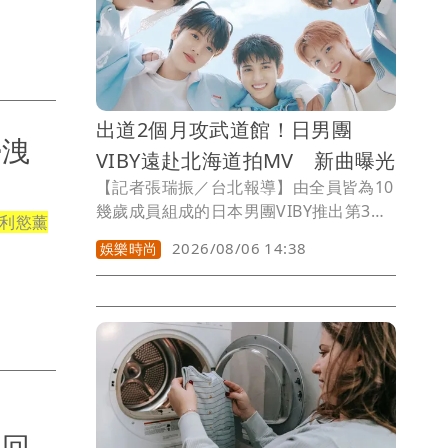
單位也持續追蹤接觸者健康狀況。
出道2個月攻武道館！日男團
婦洩
VIBY遠赴北海道拍MV 新曲曝光
【記者張瑞振／台北報導】由全員皆為10
幾歲成員組成的日本男團VIBY推出第3首
利慾薰
數位單曲〈Gotcha〉，歌曲已於各大數
2026/08/06 14:38
娛樂時尚
位音樂平台正式上架，Music Video也同
步公開。
黨
召回