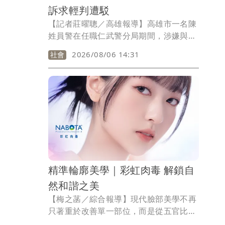
訴求輕判遭駁
【記者莊曜聰／高雄報導】高雄市一名陳
姓員警在任職仁武警分局期間，涉嫌與租
車、代辦業者共謀，替被扣牌的租賃車輛
2026/08/06 14:31
社會
開罰單，讓對方得以「解套」重新請領牌
照上路，陳員又能賺到績效，半年內讓相
關業者獲利738萬餘元，被依圖利罪起
訴，一審判處4年2月徒刑、褫奪公權4
年，陳員提出上訴，主張曾因值勤出車禍
智力受損，且開單一事未獲私利，遭二審
法官駁回。
精準輪廓美學｜彩虹肉毒 解鎖自
然和諧之美
【梅之菡／綜合報導】現代臉部美學不再
只著重於改善單一部位，而是從五官比
例、肌肉動態與整體輪廓出發，追求協調