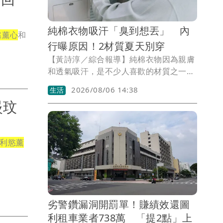
純棉衣物吸汗「臭到想丟」 內
慾薰心
和
行曝原因！2材質夏天別穿
【黃詩淳／綜合報導】純棉衣物因為親膚
和透氣吸汗，是不少人喜歡的材質之一，
不過有網友抱怨，純棉衣服吸汗後總是
2026/08/06 14:38
生活
「臭到想丟」，讓她相當崩潰，對此，有
晸玟
紡織業人士解釋原因，也有人分享除臭妙
招。
利慾薰
劣警鑽漏洞開罰單！賺績效還圖
利租車業者738萬 「提2點」上