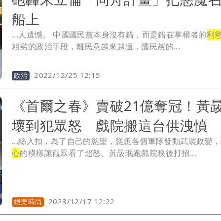
船上
...人遺憾。 中國國民黨本身沒有錯，而是錯在掌權者的
利
粗劣的政治手段，離民意越來越遠，國民黨的...
2022/12/25 12:15
政治
《首爾之春》賣破21億奪冠！黃
壞到犯眾怒 戲院搬這台供洩憤
...絲入扣，為了自己的慾望，慫恿各個軍隊發動武裝政變，
心
的模樣讓觀眾看了超怒。黃晸珉跑戲院映後打招...
2023/12/17 12:22
娛樂時尚