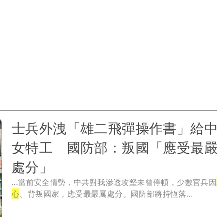
士兵外洩「雄二飛彈操作書」給
女特工 國防部：叛國「應受最
處分」
...當前安全情勢，中共對我滲透攻堅未曾停頓，少數官兵因
心
、背叛國家，應受最嚴厲處分。國防部將持恆落...