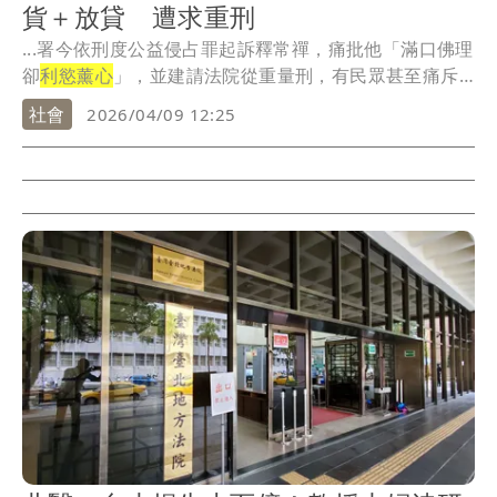
貨＋放貸 遭求重刑
...署今依刑度公益侵占罪起訴釋常禪，痛批他「滿口佛理
卻
利慾薰心
」，並建請法院從重量刑，有民眾甚至痛斥
他是...
社會
2026/04/09 12:25