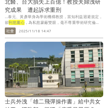
北醫、台大損失上百億！教授夫婦洩研
究成果 遭起訴求重刑
...泰元、黃彥華身為學術機構教授，當知利益迴避規定，
卻
利慾薰心
，為私慾蒙蔽雙眼，毫不尊重學術研究倫
理，視...
社會
2025/11/18 14:47
士兵外洩「雄二飛彈操作書」給中共女