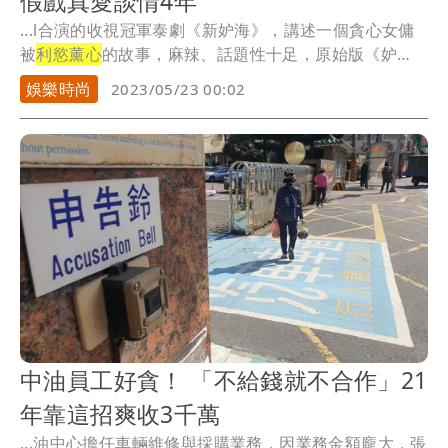
假戲真愛談情4年
...l合演的收視冠軍泰劇《新妒海》，講述一個貪心女傭
被
利慾薰心
的故事，麻辣、話題性十足，原始版《妒
海》本...
娛樂時尚
2023/05/23 00:02
中油員工好貪！ 「不給錢就不合作」21
年靠這招爽收3千萬
...油中心擔任車輛維修與採購業務，因業務金額龐大，張