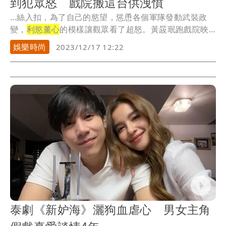
到犯眾怒 戲院搬這台供洩憤
...絲入扣，為了自己的慾望，慫恿各個軍隊發動武裝政
變，
利慾薰心
的模樣讓觀眾看了超怒。黃晸珉跑戲院映
後打招...
娛樂時尚
2023/12/17 12:22
泰劇《新妒海》灑狗血虐心 男女主角