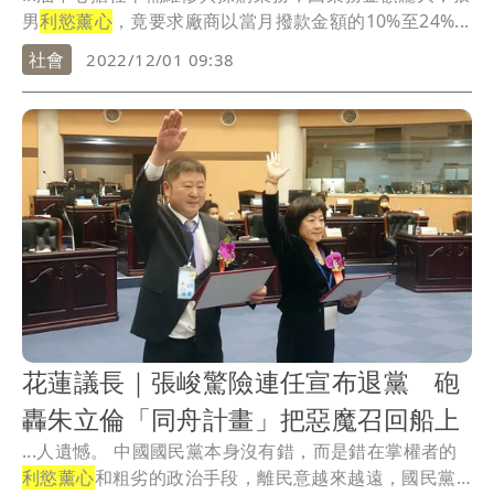
男
利慾薰心
，竟要求廠商以當月撥款金額的10%至24%...
社會
2022/12/01 09:38
花蓮議長｜張峻驚險連任宣布退黨 砲
轟朱立倫「同舟計畫」把惡魔召回船上
...人遺憾。 中國國民黨本身沒有錯，而是錯在掌權者的
利慾薰心
和粗劣的政治手段，離民意越來越遠，國民黨