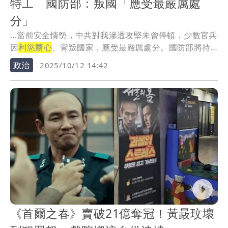
特工 國防部：叛國「應受最嚴厲處
分」
...當前安全情勢，中共對我滲透攻堅未曾停頓，少數官兵
因
利慾薰心
、背叛國家，應受最嚴厲處分。國防部將持
恆落...
政治
2025/10/12 14:42
《首爾之春》賣破21億奪冠！黃晸玟壞