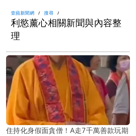
壹蘋新聞網
搜尋
利慾薰心相關新聞與內容整
理
住持化身假面貪僧！A走7千萬善款玩期