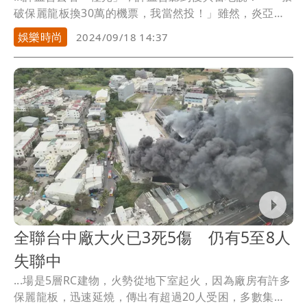
破保麗龍板換30萬的機票，我當然投！」雖然，炎亞綸
以...
娛樂時尚
2024/09/18 14:37
全聯台中廠大火已3死5傷 仍有5至8人
失聯中
...場是5層RC建物，火勢從地下室起火，因為廠房有許多
保麗龍板，迅速延燒，傳出有超過20人受困，多數集