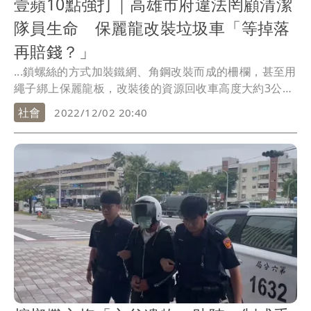
壹蘋10點強打｜高雄市府違法罔顧清潔
隊員生命 保麗龍改裝垃圾車「等掉落
再賠錢？」
...鎖螺絲的方式加裝鐵網、角鋼改裝而成的柵欄，甚至用
繩子綁上保麗龍板，改裝後的資源回收車高度大約3公
尺。
社會
2022/12/02 20:40