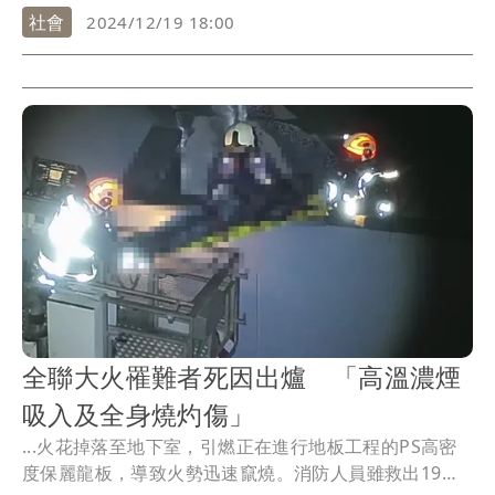
中...
社會
2024/12/19 18:00
全聯大火罹難者死因出爐 「高溫濃煙
吸入及全身燒灼傷」
...火花掉落至地下室，引燃正在進行地板工程的PS高密
度保麗龍板，導致火勢迅速竄燒。消防人員雖救出19