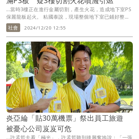
滿PS板 疑3樓切割火花噴濺引燃
...當時3樓正在進行金屬切割，產生火花，造成地下室PS
保麗龍板起火。 粘國泰說，現場整個地下室已鋪好整...
社會
2024/12/20 12:55
炎亞綸「貼30萬機票」祭出員工旅遊
被憂心公司岌岌可危
...許孟哲去看「極光」，許孟哲聽到後興奮地說：「一張