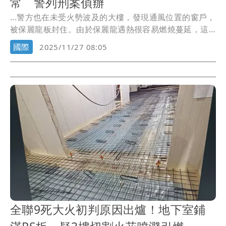
常 警列刑案偵辦
...警方也在未受火勢波及的大樓，發現通風位置的窗戶，
被保麗龍板封住。由於保麗龍遇熱很容易燃燒蔓延，這
種作...
國際
2025/11/27 08:05
全聯9死大火初判原因出爐！地下室鋪