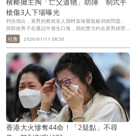
檳榔攤主掏「亡父遺物」助陣 制式手
槍傷3人下場曝光
判決指出，黃男的蔡姓友人因蚵架保麗龍板回收問題，
與郭姓男子在通話中發生口角，因此雙方約在黃男經營
的檳...
社會
2026/01/11 08:50
香港大火慘奪44命！「2疑點」不尋