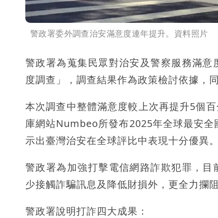
警政署委外調查治安滿意度連年提升。資料照片
警政署為蒐集民眾對治安及警察服務滿意
度調查」，調查結果作為政策檢討依據，
本次調查中整體滿意度較上次再提升5個
庫網站Numbeo所發布2025年全球最安
示出臺灣治安在全球評比中表現十分優異
警政署為加強打擊電信網路詐欺犯罪，目
少接觸詐騙訊息及降低財損外，更全力攔
警政署說明打詐四大成果：