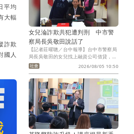
款，讓婦人當場夢醒，保住畢生積蓄。
日平均
均有大輻
女兒淪詐欺共犯遭判刑 中市警
察局長吳敬田說話了
蹤詐欺
【記者莊曜聰／台中報導】台中市警察局
對國人
局長吳敬田的女兒找上融資公司借貸，被
要求提供帳戶、提款卡等，轉頭卻成了詐
社會
2026/08/05 10:50
騙集團共犯，雲林地院審理後判處她5月
徒刑、得易科罰金，吳敬田妻子蕭惠珠目
前是北市信義分局分局長，消息傳出引發
警界議論，吳敬田今天回應女兒已經學到
教訓，一切「尊重司法判決」。