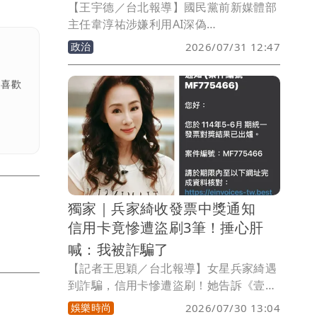
【王宇德／台北報導】國民黨前新媒體部
主任韋淳祐涉嫌利用AI深偽
（Deepfake）技術合成總統賴清德聲音
政治
2026/07/31 12:47
製作政治宣傳影片，引發爭議。台南市長
黃偉哲今（31）日北上立法院召開記者
；喜歡
會，播放3段AI深偽合成的蔣萬安語音，
痛批台北市長蔣萬安替違法Deepfake背
書，並反問：「如果有人冒用你的聲音，
你能接受嗎？」不過，北市府研考會主委
殷瑋隨即反擊，質疑黃偉哲公開承認使用
Deepfake，檢警調也應依法調查。
獨家｜兵家綺收發票中獎通知
信用卡竟慘遭盜刷3筆！捶心肝
喊：我被詐騙了
【記者王思穎／台北報導】女星兵家綺遇
到詐騙，信用卡慘遭盜刷！她告訴《壹蘋
新聞網》，這陣子正值統一發票兌獎日，
娛樂時尚
2026/07/30 13:04