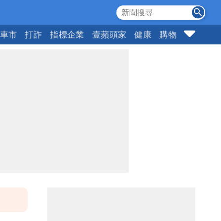
車市
打詐
指標企業
壹蘋頭家
健康
購物
女神
1