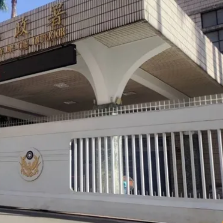
必勝：時間久看出睿智
 吳欣岱：完美偽裝台灣企業