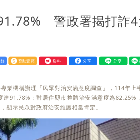
 捐款人有權知真相
1.78% 警政署揭打詐4
他驚：戰局變五五波
到發紫」
金仍接案！同業酸：我輩楷模
好
贊助壹蘋
我要爆料
一段對話催淚
快看
專業機構辦理「民眾對治安滿意度調查」，114年上
重重」 1細節避而不談
91.78%；對居住縣市整體治安滿意度為82.25%
上，顯示民眾對政府治安維護相當肯定。
」媒體人嘆：真的該緊張了
身影曝 網驚覺不對