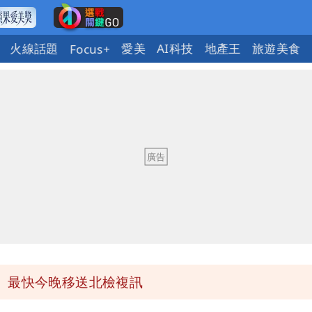
火線話題
愛美
AI科技
地產王
旅遊美食
Focus+
必勝：時間久看出睿智
 吳欣岱：完美偽裝台灣企業
最高是這縣市
她親發聲回應了
 最快今晚移送北檢複訊