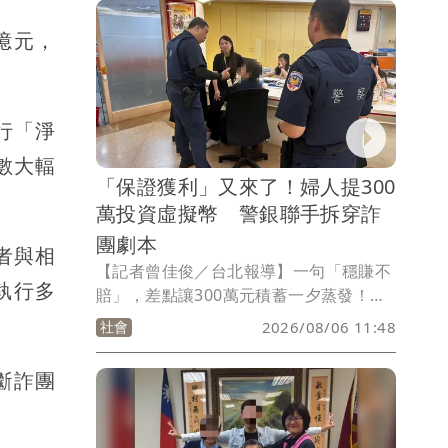
的李易儒則被發布通緝。事實上，當年時
億元，
任衛福部長陳時中就頻勸慈濟別受騙，結
果狂被國民黨開砲是在擋疫苗，如今網友
也翻出舊文，朝聖這篇大型翻車現場。
行「淨
數大輻
「保證獲利」又來了！婦人提300
萬投資虛擬幣 警銀聯手拆穿詐
團劇本
者與相
【記者曾佳俊／台北報導】一句「穩賺不
執行多
賠」，差點讓300萬元積蓄一夕蒸發！台
北市北投區一名56歲婦人誤信網路認識的
社會
2026/08/06 11:48
友人介紹虛擬貨幣投資，深信高獲利誘
惑，日前帶著300萬元到銀行準備匯款。
斷詐團
所幸行員察覺異狀立即通報警方，員警到
場檢視對話紀錄後，當場識破這是典型的
「假投資」詐騙手法，成功攔阻鉅額匯