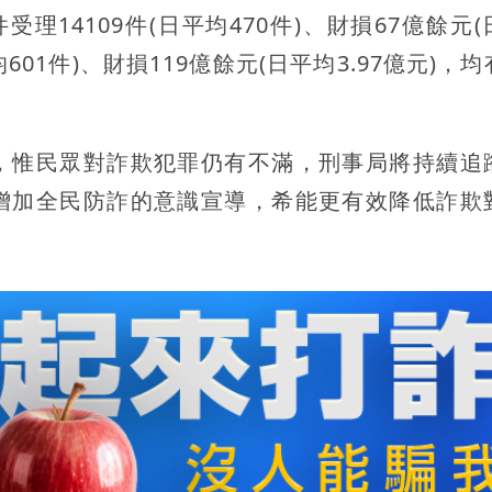
14109件(日平均470件)、財損67億餘元(
均601件)、財損119億餘元(日平均3.97億元)，
，惟民眾對詐欺犯罪仍有不滿，刑事局將持續追
增加全民防詐的意識宣導，希能更有效降低詐欺