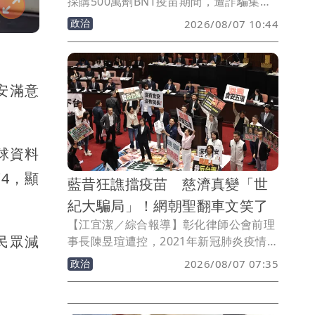
採購500萬劑BNT疫苗期間，遭詐騙集團
涉嫌騙取3000萬美元（約新台幣10.6億
政治
2026/08/07 10:44
元）委任報酬，台中地檢署日前依詐欺、
洗錢等罪起訴前彰化律師公會理事長陳昱
瑄、通緝犯李易儒等人。慈濟表示將全力
配合司法調查，也讓2022年疫苗採購爭議
安滿意
時，蔣萬安當時發言，「你要相信慈濟，
還是相信民進黨？」被網友酸爆。
球資料
4，顯
藍昔狂譙擋疫苗 慈濟真變「世
紀大騙局」！網朝聖翻車文笑了
【江宜潔／綜合報導】彰化律師公會前理
民眾減
事長陳昱瑄遭控，2021年新冠肺炎疫情期
間曾向慈濟基金會謊稱可採購500萬劑
政治
2026/08/07 07:35
BNT疫苗，並聯手掮客李易儒詐得10.6億
元新台幣，全案目前共起訴17人，其中主
嫌陳昱瑄等4人已裁定羈押禁見，在逃中