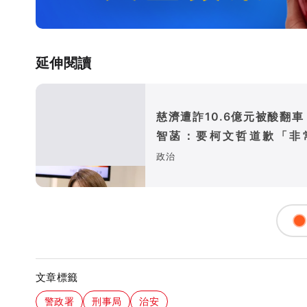
延伸閱讀
慈濟遭詐10.6億元被酸翻車
智菡：要柯文哲道歉「非
謬」
政治
文章標籤
警政署
刑事局
治安