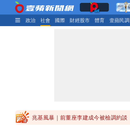
時尚
生活
政治
社會
國際
財經股市
體育
壹蘋民調
慈濟被騙10億！陳時中一語成讖 王
中國賣家被踢爆在網購平台「租人頭」
白海豚今下午2點半發海警！陸警機率
關之琳爆「奶孫戀」愛上小36歲男模 
兆基風暴｜前董座李建成今被檢調約談