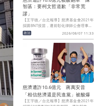
智菡：要柯文哲道歉「非常荒
謬」
【王宇德／台北報導】慈濟基金會2021年
採購BNT疫苗，遭前彰化律師公會理事長
陳昱瑄，藉協助採購疫苗涉詐取10.6億
政治
2026/08/07 11:33
元。民進黨認為藍白過去說政府擋疫苗說
法「翻車」，並要求前民眾黨主席柯文哲
道歉。對此，民眾黨立法院黨團主任陳智
菡今（7）日反駁，批評綠營將詐騙案與
當年BNT疫苗採購爭議混為一談，「非常
荒謬」。
慈濟遭詐10.6億元 蔣萬安昔
「相信慈濟還是民進黨」被酸爆
【王宇德／台北報導】慈濟基金會2021年