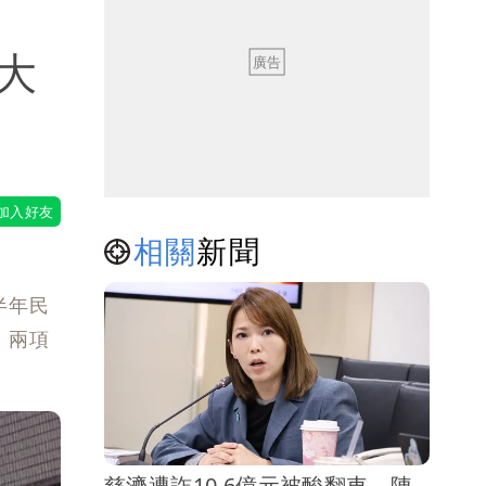
大
相關
新聞
半年民
，兩項
慈濟遭詐10.6億元被酸翻車 陳