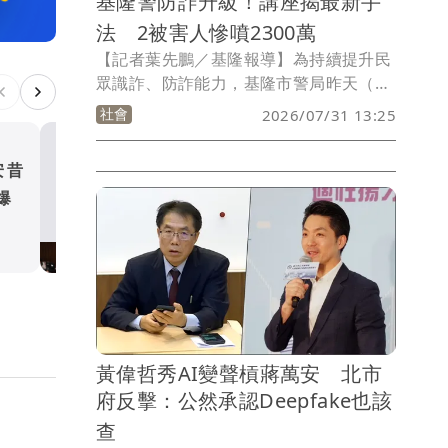
基隆警防詐升級！講座揭最新手
法 2被害人慘噴2300萬
【記者葉先鵬／基隆報導】為持續提升民
眾識詐、防詐能力，基隆市警局昨天（30
日）在文化中心舉辦「打擊詐騙防詐系列
社會
2026/07/31 13:25
講座」，現場邀請犯罪防治專家林書立、
律師蔡昆洲、基隆律師公會理事辛佩羿及
安昔
藍昔狂譙擋疫苗 慈濟真變
反詐宣傳大使U:NUS高胥崴共同參與，希
爆
紀大騙局」！網朝聖翻車文笑
望透過專業講授、案例解析及互動交流，
提升民眾識詐、防詐能力。
政治
黃偉哲秀AI變聲槓蔣萬安 北市
府反擊：公然承認Deepfake也該
查