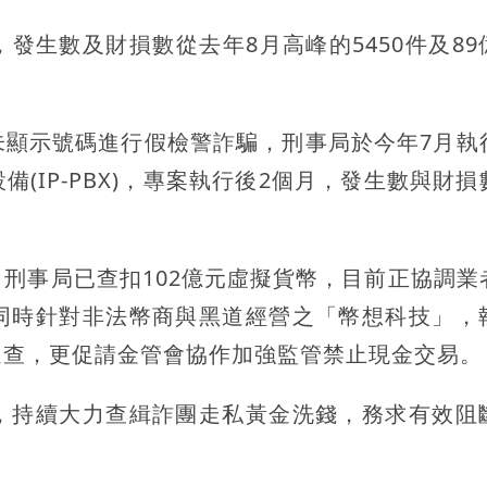
發生數及財損數從去年8月高峰的5450件及89
未顯示號碼進行假檢警詐騙，刑事局於今年7月執
(IP-PBX)，專案執行後2個月，發生數與財損
刑事局已查扣102億元虛擬貨幣，目前正協調業
同時針對非法幣商與黑道經營之「幣想科技」，
追查，更促請金管會協作加強監管禁止現金交易。
，持續大力查緝詐團走私黃金洗錢，務求有效阻