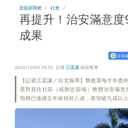
買疫苗被詐10億！她籲慈濟公開說明
壹蘋新聞網
社會
再提升！治安滿意度9
蔡英文變「台東蔡主委」嚇壞一堆人！
白海豚颱風攪局父親節！明雨量「紅
成果
女律師詐慈濟10億 坐擁232公斤黃
設為偏
明金成離世留下雙胞胎 4歲兒與老師
2025/10/05 18:52
記者
江孟謙
綜合報導
演習登場！搭雙鐵、航班3大注意事項
【記者江孟謙／台北報導】警政署每半年委外
慈濟遭詐10.6億！網紅揪聲明「疑點
眾對居住社區（或附近區域）整體治安滿意度達
指標已連續五年維持於八成，甚突破九成以
蔣萬安民調只贏5％「現任優勢去哪？
97萬網紅「肥大叔」驚傳猝逝！最後