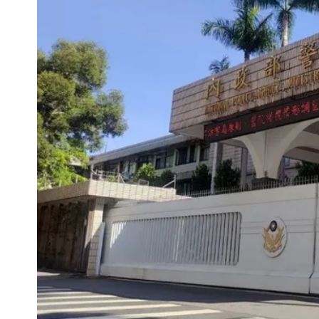
慈濟被騙10億！陳時中一語成讖 王
中國賣家被踢爆在網購平台「租人頭」