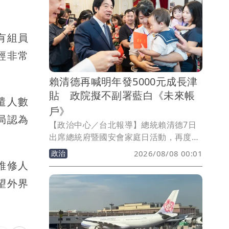
有組員
經非常
賴清德再喊明年發5000元成長津
貼 政院擬不副署藍白《未來帳
遣人數
戶》
局認為
【政治中心／台北報導】總統賴清德7日
出席總統府暨國安會家庭日活動，再度重
申「0至18歲成長津貼」政策，強調明年
政治
2026/08/08 00:01
起符合資格的18歲以下兒少每月可領
維修人
5000元，相關經費已編列入明年度中央政
望外界
府總預算。對於立法院三讀通過藍白的
《台灣兒少成長及未來帳戶條例》，行政
院表示，將依憲法採取適當作為，維護行
政院編列預算的憲政權限。