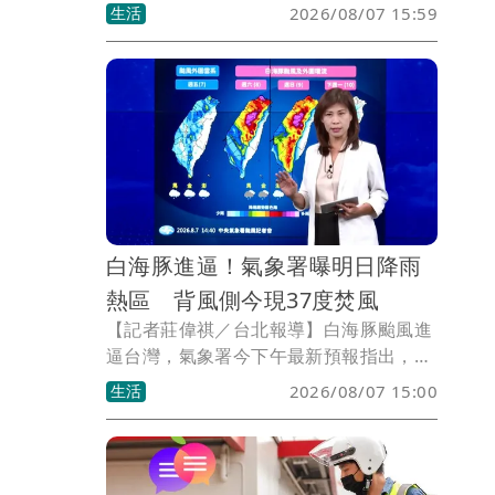
導體展」將於9月2日在台灣舉辦，預計吸
生活
2026/08/07 15:59
引來自65國、逾10萬人參與。高鐵即日先
推出主題列車，更將在5站設領證櫃檯，
還可拿優惠券。
白海豚進逼！氣象署曝明日降雨
熱區 背風側今現37度焚風
【記者莊偉祺／台北報導】白海豚颱風進
逼台灣，氣象署今下午最新預報指出，但
明日起台中以北都有豪雨等級出現，並曝
生活
2026/08/07 15:00
降雨熱區包含北部平地等。溫度方面，今
日宜蘭、花蓮出現37度高溫，背風側仍須
注意焚風。