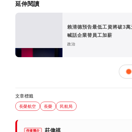
延伸閱讀
賴清德預告最低工資將破3萬
喊話企業替員工加薪
政治
文章標籤
長榮航空
長榮
民航局
莊偉祺
作者簡介