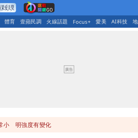
體育
壹蘋民調
火線話題
愛美
AI科技
地
Focus+
 重課俄羅斯500%關稅
常小 明強度有變化
盪 這幾區飆豪雨
 重課俄羅斯500%關稅
常小 明強度有變化