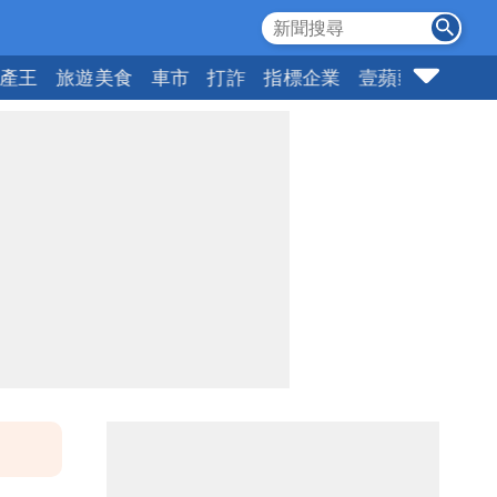
產王
旅遊美食
車市
打詐
指標企業
壹蘋頭家
健康