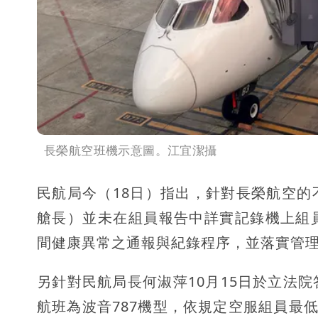
長榮航空班機示意圖。江宜潔攝
民航局今（18日）指出，針對長榮航空
艙長）並未在組員報告中詳實記錄機上組
間健康異常之通報與紀錄程序，並落實管
另針對民航局長何淑萍10月15日於立法
航班為波音787機型，依規定空服組員最