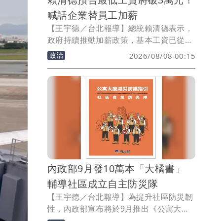
喊話企業替員工加薪
【王宇德／台北報導】總統賴清德表示，
政府持續推動加薪政策，基本工資已從
2016年的2萬8元提高至目前2萬9500
政治
2026/08/08 00:15
元，「再調整就會突破3萬元」，並呼籲
上市櫃公司在獲利成長下，應為基層員工
加薪，讓經濟成長成果由全民共享。
內政部9月發10萬本「大橘書」
輔導社區成立自主防災隊
【王宇德／台北報導】為提升社區防災韌
性，內政部宣布將於9月推出《公寓大廈
減災防護指引》，俗稱「大橘書」，首批