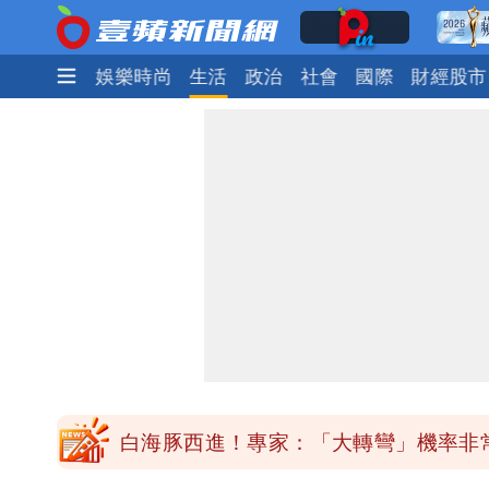
焦點
熱門
娛樂時尚
生活
政治
社會
國際
財經股市
「最挺台議員」遺作！美參院通過制裁案
白海豚西進！專家：「大轉彎」機率非
「白海豚」雨炸8縣市！逼近台灣恐擺
「最挺台議員」遺作！美參院通過制裁案
白海豚西進！專家：「大轉彎」機率非