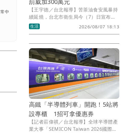
罰威加300萬元
【王宇德／台北報導】苦茶油食安風暴持
日常中
續延燒，台北市衛生局今（7）日宣布，
威加公司販售的「在地金花小菓苦茶油」
生活
2026/08/07 18:13
及「高仰三苦茶油」，宣稱採用阿里山小
農苦茶籽製造，卻無法提出原料與產品對
應的證明文件，認定提供不實資料，依
《食品安全衛生管理法》重罰300萬元。
高鐵「半導體列車」開跑！5站將
設專櫃 1招可拿優惠券
【記者莊偉祺／台北報導】全球半導體產
業大事「SEMICON Taiwan 2026國際半