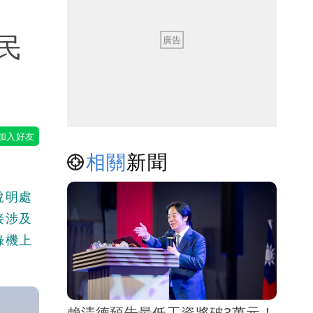
民
相關
新聞
說明處
接涉及
錄機上
賴清德預告最低工資將破3萬元！