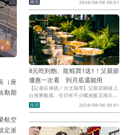
政治
2026/08/08 00:01
印製10萬本，將優先寄送至全台約7萬個
公寓大廈管委會、管理維護公司及保全業
者，並輔導社區成立自主防災隊，盼在災
害發生時強化居民自助、互助能力，降低
傷亡與財損。
8元吃到飽、龍蝦買1送1！父親節
優惠一次看 到月底還能用
長（座
【記者莊偉祺／台北報導】父親節雖碰上
執勤期
白海豚颱風，但仍有不少國旅飯店推出優
惠可把握，如8元吃到飽、龍蝦買1送1
生活
2026/08/08 00:01
等，能品嚐西餐廳、涮涮鍋或泰式料理等
美食，部分還適用至月底，後續也可找時
榮航空
間慶祝吃大餐。
規定派