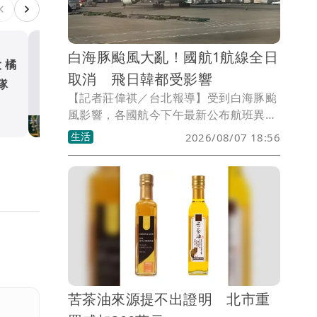
白海豚颱風大亂！國航1航線全日
大橘
8元吃到飽、龍蝦買1送1！父
取消 飛日韓都受影響
隊
優惠一次看 到月底還能用
【記者莊偉祺／台北報導】受到白海豚颱
生活
風影響，各國航今下午最新公布航班異動
狀況，包含明日有航空1航線全日取消，
生活
2026/08/07 18:56
就連8月9日也有調整，從日本沖繩、石垣
島到韓國首爾航線受影響。
苦茶油來源提不出證明 北市重