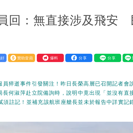
員回：無直接涉及飛安 
好
贊助壹蘋
我要爆料
服員猝逝事件引發關注！昨日長榮高層已召開記者會
局長何淑萍赴立院備詢時，說明中竟出現「並沒有直
貓膩須註記！並補充該航班座艙長並未於報告中詳實記