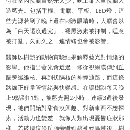
待在室內接觸自然光太少，晚上卻大量接觸人
造藍光。包括手機、電腦、平板、LED燈，這
些光源若到了晚上還在刺激眼睛時，大腦會以
為「白天還沒過完」，褪黑激素被抑制，睡意
被打亂，久而久之，連情緒也會被影響。
醫師以樹鼩的動物實驗結果解釋藍光對情緒的
影響。他指出藍光會透過一條從視網膜傳到丘
腦旁纖維核、再到伏隔核的神經通路，而這條
路線正好掌管情緒與快樂感。在讓樹鼩每天晚
上9點到11點，被藍光照2小時，連續3週後發
現，牠們開始對甜食沒興趣、對新東西不想探
索，活動力也變差，就像人類出現憂鬱症狀那
樣。若破壞這條丘腦旁纖維核神經區域後，樹