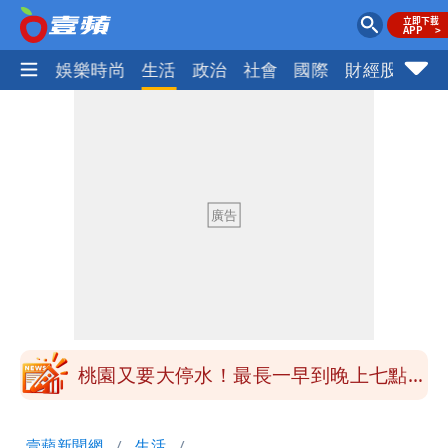
熱門
娛樂時尚
生活
政治
社會
國際
財經股市
體
女生一對A錯了嗎？環法女子自由車賽
男裁判勒令女選手「解衣」檢查
揮別9年演藝圈 女演員當「全職運將」
公布收入比拍戲賺更多
他二刷《蜘蛛人》一路劇透 周圍觀眾氣
炸開扁
白海豚發威！內褲掛陽台被吹走 議員神
回1句笑翻10萬人
桃園又要大停水！最長一早到晚上七點都
沒水用
民間採購BNT源頭 鄭運鵬：有群人故意
壹蘋新聞網
生活