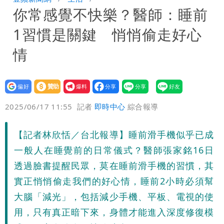
你常感覺不快樂？醫師：睡前
「洗腦台灣人兩觀念」
女生一對A錯了嗎？環法女子自由車賽
1習慣是關鍵 悄悄偷走好心
男裁判勒令女選手「解衣」檢查
揮別9年演藝圈 女演員當「全職運將」
情
公布收入比拍戲賺更多
設為
贊助
我要
偏好
壹蘋
爆料
2025/06/17 11:55
記者
即時中心
綜合報導
【記者林欣恬／台北報導】睡前滑手機似乎已成
一般人在睡覺前的日常儀式？醫師張家銘16日
透過臉書提醒民眾，莫在睡前滑手機的習慣，其
實正悄悄偷走我們的好心情，睡前2小時必須幫
大腦「減光」，包括減少手機、平板、電視的使
用，只有真正暗下來，身體才能進入深度修復模