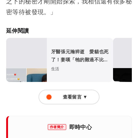
之下的秘密才剛開始探索，我相信還有很多秘
密等待被發現。」
延伸閱讀
牙醫張元瀚猝逝 愛貓也死
了！妻嘆「牠的難過不比我
們少」
生活
查看留言 ▼
即時中心
作者簡介