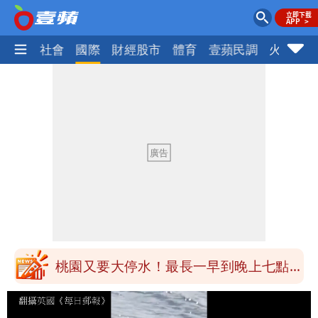
政治
社會
國際
財經股市
體育
壹蘋民調
火線話
女生一對A錯了嗎？環法女子自由車賽
男裁判勒令女選手「解衣」檢查
揮別9年演藝圈 女演員當「全職運將」
公布收入比拍戲賺更多
他二刷《蜘蛛人》一路劇透 周圍觀眾氣
炸開扁
白海豚發威！內褲掛陽台被吹走 議員神
回1句笑翻10萬人
桃園又要大停水！最長一早到晚上七點都
沒水用
民間採購BNT源頭 鄭運鵬：有群人故意