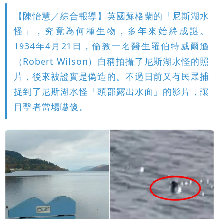
【陳怡慧／綜合報導】英國蘇格蘭的「尼斯湖水
怪」，究竟為何種生物，多年來始終成謎。
1934年4月21日，倫敦一名醫生羅伯特威爾遜
（Robert Wilson）自稱拍攝了尼斯湖水怪的照
片，後來被證實是偽造的。不過日前又有民眾捕
捉到了尼斯湖水怪「頭部露出水面」的影片，讓
目擊者當場嚇傻。