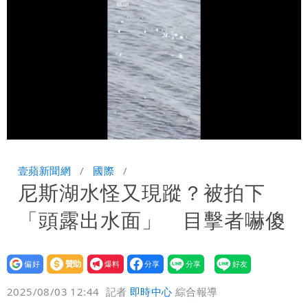
「洗腦台灣人兩觀念」
女生一對A錯了嗎？環法女子自由車賽
男裁判勒令女選手「解衣」檢查
揮別9年演藝圈 女演員當「全職運將」
公布收入比拍戲賺更多
Loaded
:
Unmute
100.00%
壹蘋新聞網
國際
尼斯湖水怪又現蹤？被拍下
「頭露出水面」 目擊者嚇傻
設為
贊助
我要
偏好
壹蘋
爆料
2025/08/03 12:44
記者
即時中心
綜合報導